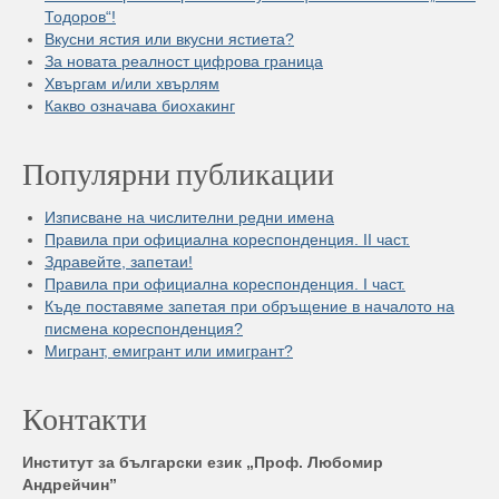
Тодоров“!
Вкусни ястия или вкусни ястиета?
За новата реалност цифрова граница
Хвъргам и/или хвърлям
Какво означава биохакинг
Популярни публикации
Изписване на числителни редни имена
Правила при официална кореспонденция. II част.
Здравейте, запетаи!
Правила при официална кореспонденция. I част.
Къде поставяме запетая при обръщение в началото на
писмена кореспонденция?
Мигрант, емигрант или имигрант?
Контакти
Институт за български език „Проф. Любомир
Андрейчин”