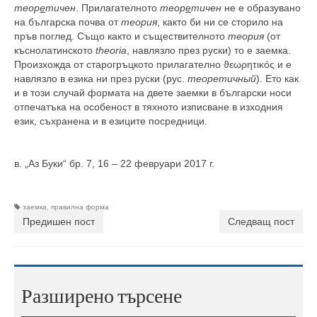
теор
е
тичен
. Прилагателното
теор
е
тичен
не е образувано
на българска почва от
теория
, както би ни се сторило на
пръв поглед. Също както и съществителното
теория
(от
къснолатинското
theoria
, навлязло през руски) то е заемка.
Произхожда от старогръцкото прилагателно ϑεωρητικός и е
навлязло в езика ни през руски (рус.
теоретичный
). Ето как
и в този случай формата на двете заемки в български носи
отпечатъка на особеност в тяхното изписване в изходния
език, съхранена и в езиците посредници.
в. „Аз Буки“ бр. 7, 16 – 22 февруари 2017 г.
заемка
,
правилна форма
Предишен пост
Следващ пост
Разширено търсене