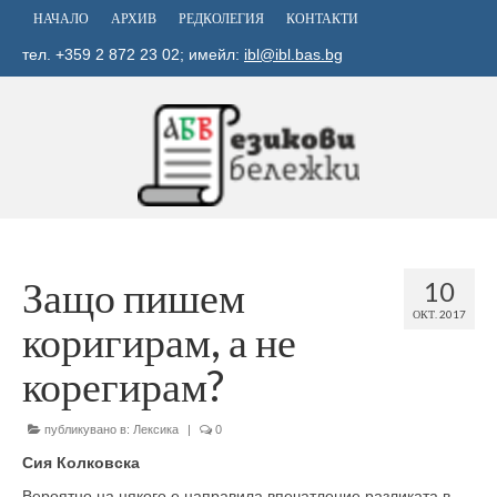
НАЧАЛО
АРХИВ
РЕДКОЛЕГИЯ
КОНТАКТИ
тел. +359 2 872 23 02; имейл:
ibl@ibl.bas.bg
Защо пишем
10
ОКТ. 2017
коригирам, а не
корегирам?
публикувано в:
Лексика
|
0
Сия Колковска
Вероятно на някого е направила впечатление разликата в