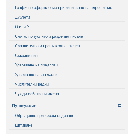
Графично оформление при изписване на адрес и час
Дублети
О или У
Слято, полуслято и разделно писане
Сравнителна и превъзходна степен
Съкращения
Удвояване на предлози
Удвояване на съгласни
Числителни редни
Чужди собствени имена
Пунктуация
Обръщение при кореспонденция
Цитиране