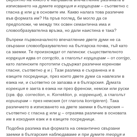
изписването на думите
кор
е
кция
и
кор
и
гирам
– съответно с
гласна
е
или
и
в основите им. Какво налага това различие
във формата им? На пръв поглед, би могло да се
предположи, че между тях освен семантична има и
словообразувателна връзка, но дали наистина е така?
Въпреки първоначалното впечатление двете думи не са
свързани словообразувателно на българска почва, тъй като
са заемки. Те произхождат от латински: съществителното
кор
е
кция
идва от
corr
e
ctio
, а глаголът
кор
и
гирам
– от
corr
i
go
,
като латинските прототипи съдържат различни коренови
гласни, съответно
е
и
i
. Тази разлика е съхранена и в
езиците посредници, през които двете думи са навлезли в
езика ни, и съответно се запазва и в българския. Думата
корекция
е заета в езика ни през френски, немски или руски
(срв. фр.
correction
, н.
Korrektion
, р.
коррекция
), а глаголът
коригирам
– през немския (от глагола
korrigieren
). Така
различието в изписването на двете заемки в българския –
съответно с гласна
е
или
и
– отразява различие в основата
им в изходния език и в езиците посредници.
Подобна разлика във формата на семантично свързани
заемки в българския наблюдаваме и при думите
теор
и
я
и