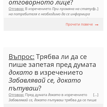
отговорното лице
?
Отговор:
В изречението
При промяна на статуса
[...]
на потребителя е необходимо да се информира
отговорното лице
членуваната дума
потребител
трябва да се напише с кратък член, тъй като не е
Прочети повече
съгласувано определение към подлога в
изречението (
отговорното лице
) и целият израз, в
който е думата
потребителя,
не може да се
замести с местоимението
той
:
Тогава
е
необходимо да се информира отговорното лице
.
Въпрос:
Трябва ли да се
Официален правописен речник на българския
пише запетая пред думата
език (2012), т. 17.6.2.2.
докато
в изречението
Забавлявай се, докато
пътуваш
?
Отговор:
Пред думата
докато
в изречението
[...]
Забавлявай се, докато пътуваш
трябва да се пише
запетая, за да се отделят двете прости изречения,