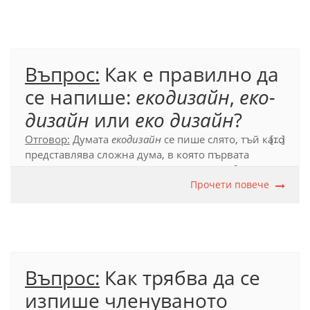
самостоятелни думи.
Официален правописен речник (2012), т. 53.4.1.1.
Въпрос:
Как е правилно да
се напише:
екодизайн
,
еко-
дизайн
или
еко дизайн
?
Отговор:
Думата
екодизайн
се пише слято, тъй като
[...]
представлява сложна дума, в която първата
съставка
еко
- пояснява втората съставка
дизайн
.
Тъй като първата съставка не е самостоятелна
Прочети повече
дума в българския език, а е съкратено
прилагателно (
екологичен
), разделно писане в този
случай не се допуска.
Официален правописен речник (2012), т. 53.5.
Въпрос:
Как трябва да се
изпише членуваното