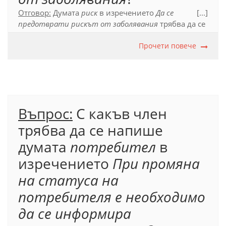
Отговор:
Думата
риск
в изречението
Да се
[...]
предотврати рискът от заболявания
трябва да се
напише с пълен член. Тя е подлог в изречението и
е възможна замяната на словосъчетанието, в
Прочети повече
което e включена, с личното местоимение
той
:
Да
се предотврати той
.
Официален правописен речник (2012), т. 17.6.1.1.
Въпрос:
С какъв член
трябва да се напише
думата
потребител
в
изречението
При промяна
на статуса на
потребителя е необходимо
да се информира