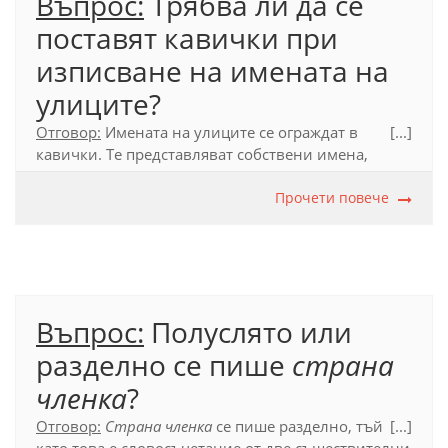
Въпрос:
Трябва ли да се
поставят кавички при
изписване на имената на
улиците?
Отговор:
Имената на улиците се ограждат в
[...]
кавички. Те представляват собствени имена,
които са приложения в рамките на
словосъчетания, каквито са и църква „Свети
Прочети повече
Седмочисленици“, хотел „Лазур“, вестник
„Стършел“ и др. под.
Официален правописен речник (2012), т. 104.3.2.
Въпрос:
Полуслято или
разделно се пише
страна
членка
?
Отговор:
Страна членка
се пише разделно, тъй
[...]