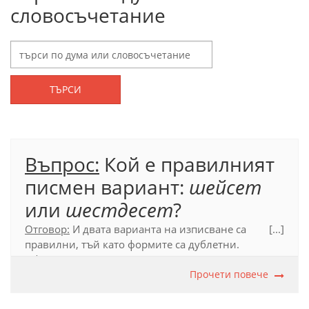
словосъчетание
ТЪРСИ
Въпрос:
Кой е правилният
писмен вариант:
шейсет
или
шестдесет
?
Отговор:
И двата варианта на изписване са
[...]
правилни, тъй като формите са дублетни.
Официалният правописен речник
(2012 г.) посочва
като препоръчителен по-краткия вариант
Прочети повече
шейсет
.
Официален правописен речник (2012), с. 667.