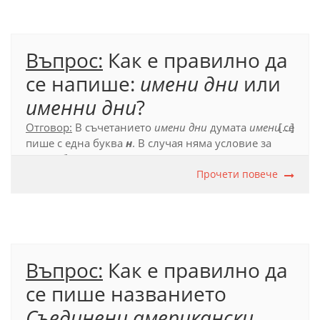
Въпрос:
Как е правилно да
се напише:
имени дни
или
именни дни
?
Отговор:
В съчетанието
имени дни
думата
имени
[...]
се
пише с една буква
н
. В случая няма условие за
употреба на двойно
н
, тъй като в основната
форма на прилагателното
имен
няма завършек
Прочети повече
-нен
, при който звукът
е
да изпада.
Официален правописен речник на българския
език (2012), с. 302.
Въпрос:
Как е правилно да
се пише названието
Съединени американски