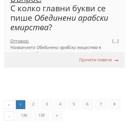
С колко главни букви се
пише
Обединени арабски
емирства
?
Отговор:
[...]
Названието
Обединени арабски емирства
е
съставно собствено име, което се пише само с
една главна буква при първата дума.
Прочети повече
Официален правописен речник (2012), т. 39.1.
2
3
4
5
6
7
8
«
1
138
139
»
...