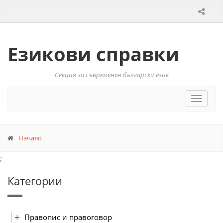
Езикови справки
Секция за съвременен български език
Toggle
navigat
Начало
;
Категории
Правопис и правоговор