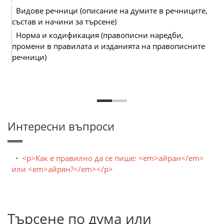
Видове речници (описание на думите в речниците,
състав и начини за търсене)
Норма и кодификация (правописни наредби,
промени в правилата и изданията на правописните
речници)
Интересни въпроси
<p>Как е правилно да се пише: <em>айран</em>
или <em>айрян?</em></p>
Търсене по дума или