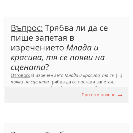
той заслужава най-добрата грижа
, които са
свързани безсъюзно.
Официален правописен речник (2012), т. 85.
Въпрос:
Трябва ли да се
пише запетая в
изречението
Млада и
красива, тя се появи на
сцената
?
Отговор:
В изречението
Млада и красива, тя се
[...]
появи на сцената
трябва да се постави запетая,
която да отдели обособената част
Млада и красива
от останалите части на изречението.
Прочети повече
Официален правописен речник (2012), т. 80.1.