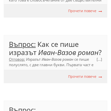
като това е словосъчетание от две съществителни
имена, първото от които може да се
членува:
страната членка
.
Прочети повече
Официален правописен речник (2012), т. 55.1.
Въпрос:
Как се пише
изразът
Иван-Вазов роман
?
Отговор:
Изразът
Иван-Вазов роман
се пише
[...]
полуслято, с две главни букви. Първата част е
сложно прилагателно име, което е образувано от
съчетание на лично и фамилно име.
Прочети повече
Официален правописен речник (2012), т. 54.3.
Въпрос: