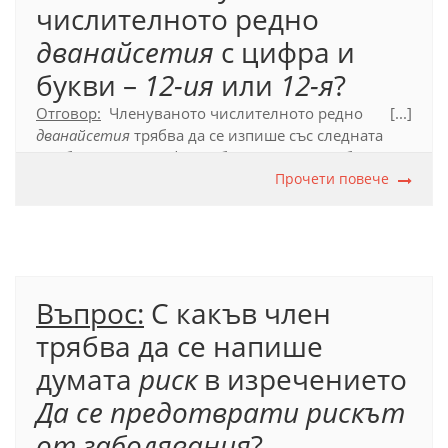
числителното редно
дванайсетия
с цифра и
букви –
12-ия
или
12-я
?
Отговор:
Членуваното числителното редно
[...]
дванайсетия
трябва да се изпише със следната
комбинация от цифри и букви:
12-ия
. Арабската
цифра отбелязва думата до звука
Прочети повече
т
–
дванайсе
т
,
след което с букви се доизписва неотбелязаната
от цифрата част -
ия
от членуваното числително
редно име.
Въпрос:
С какъв член
трябва да се напише
думата
риск
в изречението
Да се предотврати рискът
от заболявания
?