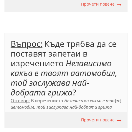
съставящи сложното:
Забавлявай се
Прочети повече
и
докато
пътуваш
.
Официален правописен речник (2012), т. 86.
Въпрос:
Къде трябва да се
поставят запетаи в
изречението
Независимо
какъв е твоят автомобил,
той заслужава най-
добрата грижа
?
Отговор:
В изречението
Независимо какъв е твоят
[...]
автомобил, той заслужава най-добрата грижа
трябва да се постави запетая между думите
АВТОМОБИЛ и ТОЙ, за да се отделят двете прости
Прочети повече
изречения
Независимо какъв е твоят автомобил
и