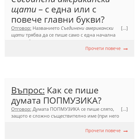
щати
– с една или с
повече главни букви?
Отговор:
Названието
Съединени американски
[...]
щати
трябва да се пише само с една начална
главна буква
– при първата дума. То представлява
съставно собствено име, в чийто състав няма
Прочети повече
други собствени имена, които да се напишат с
главна буква.
Официален правописен речник (2012), т. 39.1.
Въпрос:
Как се пише
думата ПОПМУЗИКА?
Отговор:
Думата ПОПМУЗИКА се пише слято,
[...]
защото е сложно съществително име (при него
първата съставка конкретизира втората). Допуска
се и разделно писане – ПОП МУЗИКА, тъй като
Прочети повече
двете съставки се употребяват в езика и като