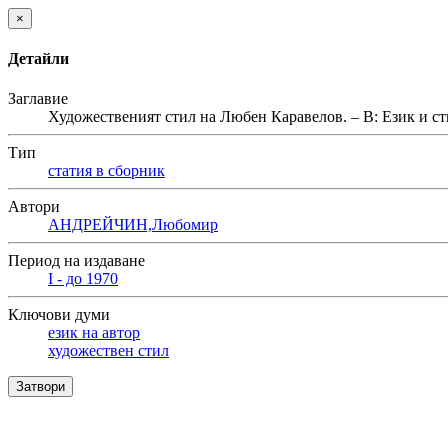
×
Детайли
Заглавие
Художественият стил на Любен Каравелов. – В: Език и стил
Тип
статия в сборник
Автори
АНДРЕЙЧИН,Любомир
Период на издаване
I - до 1970
Ключови думи
език на автор
художествен стил
Затвори