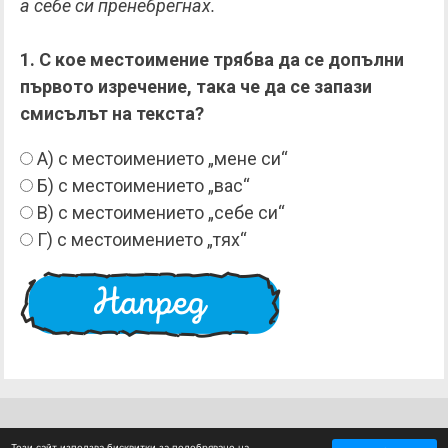
а себе си пренебрегнах.
1. С кое местоимение трябва да се допълни
първото изречение, така че да се запази
смисълът на текста?
А) с местоимението „мене си“
Б) с местоимението „вас“
В) с местоимението „себе си“
Г) с местоимението „тях“
Този сайт използва бисквитки за подобряване на