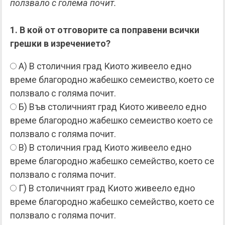
ползвало с голема почит.
1. В кой от отговорите са поправени всички
грешки в изречението?
А) В столичния град Киото живеело едно
време благородно жабешко семеиство, което се
ползвало с голяма почит.
Б) Във столичният град Киото живеело едно
време благородно жабешко семеиство което се
ползвало с голяма почит.
В) В столичния град Киото живеело едно
време благородно жабешко семейство, което се
ползвало с голяма почит.
Г) В столичният град Киото живеело едно
време благородно жабешко семейство, което се
ползвало с голяма почит.