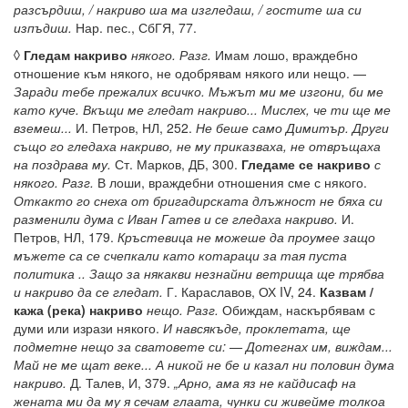
разсърдиш, / накриво ша ма изгледаш, / гостите ша си
изпъдиш.
Нар. пес., СбГЯ, 77.
◊
Гледам накриво
някого. Разг.
Имам лошо, враждебно
отношение към някого, не одобрявам някого или нещо. —
Заради тебе прежалих всичко. Мъжът ми ме изгони, би ме
като куче. Вкъщи ме гледат накриво... Мислех, че ти ще ме
вземеш...
И. Петров, НЛ, 252.
Не беше само Димитър. Други
също го гледаха накриво, не му приказваха, не отвръщаха
на поздрава му.
Ст. Марков, ДБ, 300.
Гледаме се накриво
с
някого. Разг.
В лоши, враждебни отношения сме с някого.
Откакто го снеха от бригадирската длъжност не бяха си
разменили дума с Иван Гатев и се гледаха накриво.
И.
Петров, НЛ, 179.
Кръстевица не можеше да проумее защо
мъжете са се счепкали като котараци за тая пуста
политика .. Защо за някакви незнайни ветрища ще трябва
и накриво да се гледат.
Г. Караславов, ОХ IV, 24.
Казвам /
кажа (река) накриво
нещо. Разг.
Обиждам, наскърбявам с
думи или изрази някого.
И навсякъде, проклетата, ще
подметне нещо за сватовете си: — Дотегнах им, виждам...
Май не ме щат веке... А никой не бе и казал ни половин дума
накриво.
Д. Талев, И, 379.
„Арно, ама яз не кайдисаф на
жената ми да му я сечам глаата, чунки си живейме толкоа