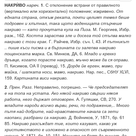
НАКРЍВО
нареч.
1
. С отклонение встрани от правилното
(вертикално или хоризонтално) положение; изкривено.
От
едната страна, откъм реката, почти целият темел беше
подровен и хлътнал, така щото воденицата стърчеше
накриво — като прочутата кула на Пиза.
М. Георгиев, Избр.
разк., 162.
Костта зараства зле и досега той стъпва малко
накриво с този крак.
Г. Райчев, Избр. съч. I, 43.
И пътникът
.. пише къси писма и в бързината си залепва накриво
пощенската марка.
Св. Минков, ДА, 6.
Младо и крехко
дръвце, когато порасте накриво, мъчно може да ся оправи.
П. Кисимов, ОА II (превод), 15.
Дорде йе ерген, мамо, при
майка, / шапката носи, мамо, накриво.
Нар. пес., СбНУ ХLVI,
159.
Картината виси накриво.
2
.
Прен. Разг.
Неправилно, погрешно. —
Че председателят
е на топа на устата. Ако някой накриво свърши някоя
работа, него държат отговорен.
А. Гуляшки, СВ, 270.
У
младите народи всичко върви, речи, по подражение,.. Много
пътя най-добрите, най-нравствените начала са зети
наопаки, разбрани са накриво.
Д. Войников, У, 1871, бр. 61
85.
Накриво разсъждат тие, които казуват, какво уж
християнството е изложено в опасност от съвременното
учение.
У, 1871, бр. 10, 151.
Нашите ся боят да пишат, да