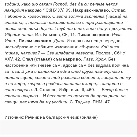
години, како що сакат Господ, без да си речеме некоя
лакърдия накриво.“
СбНУ ХV, 99.
Накриво-наляво.
Остар.
Небрежно, криво-ляво.
С вета голяма въртелка (чалма) на
главата,.., препасан накриво-наляво с три разноцветни
опаса един връх други:..; туй ти е то, горе-долу, прочутият
Ибраим паша.
Ил. Блъсков, СК, 11.
Пикая накриво.
Разг.
Ирон.
;
Пикам накриво.
Диал.
Извършвам нещо нередно,
несъобразено с общите изисквания; сбърквам.
Кой пика
(пикае) накриво? — Све младата невеста.
Послов., СбНУ
ХХV, 42.
Спал (станал) съм накриво.
Разг. Ирон.
Без
настроение или гневен съм, ядосан съм без видима причина
за това.
В ума ѝ изникнаха една след друга най-глупави и
нелепи сцени, когато той разсипва яденето, защото не му
е по кефа, хвърля и разбива чашата с кафе,.., защото е
спал накриво.
Л. Стоянов, Избр. съч. III, 460. —
Бехар днес е
станал накриво .. И десетте си пръста да превърнеш на
свещи, пак няма да му угодиш.
С. Таджер, ПНМ, 47.
Източник: Речник на българския език (онлайн)