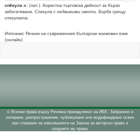
спèкула
ж
. (лат.). Користна търговска дейност за бързо
забогатяване.
Спекула с недвижими имоти. Борба срещу
спекулата
.
Източник: Речник на съвременния български книжовен език
(онлайн)
© Всички права върху Речника принадлежат на ИБЕ. Забранено е
копиране, разпространение, публикуване или модифициране освен
при спазване на изискванията на Закона за авторско право и
сродните му права.