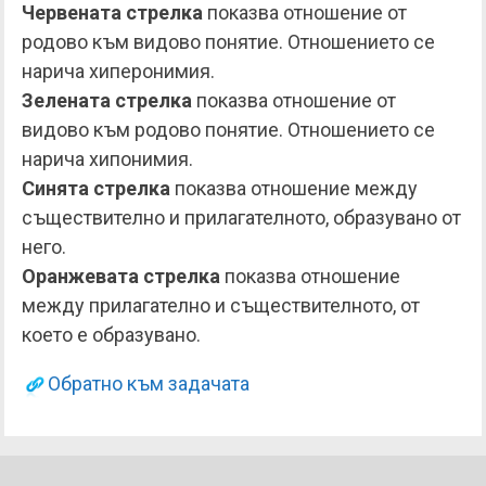
Червената стрелка
показва отношение от
родово към видово понятие. Отношението се
нарича хиперонимия.
Зелената стрелка
показва отношение от
видово към родово понятие. Отношението се
нарича хипонимия.
Синята стрелка
показва отношение между
съществително и прилагателното, образувано от
него.
Оранжевата стрелка
показва отношение
между прилагателно и съществителното, от
което е образувано.
Обратно към задачата