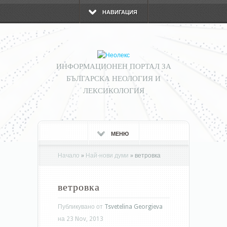
НАВИГАЦИЯ
ИНФОРМАЦИОНЕН ПОРТАЛ ЗА
БЪЛГАРСКА НЕОЛОГИЯ И
ЛЕКСИКОЛОГИЯ
МЕНЮ
Начало
»
Най-нови думи
»
ветровка
ветровка
Публикувано от
Tsvetelina Georgieva
на 23 Nov, 2013