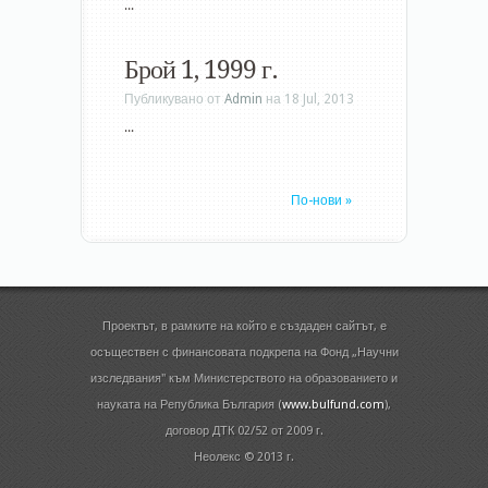
...
Брой 1, 1999 г.
Публикувано от
Admin
на 18 Jul, 2013
...
По-нови »
Проектът, в рамките на който е създаден сайтът, е
осъществен с финансовата подкрепа на Фонд „Научни
изследвания" към Министерството на образованието и
науката на Република България (
www.bulfund.com
),
договор ДТК 02/52 от 2009 г.
Неолекс © 2013 г.