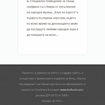
ж. Специално помещение за танци,
снабдено със сбирка от изпълнения
на народна музика. „Клуб на хорото” е
първата българска хоротека, където
по всяко време на денонощието може
да послушате любими народни хора и
да поиграете на воля....
Проектът, в рамките на който е създаден сайтът, е
осъществен с финансовата подкрепа на Фонд „Научни
изследвания" към Министерството на образованието и
науката на Република България (
www.bulfund.com
),
договор ДТК 02/52 от 2009 г.
Неолекс © 2013 г.