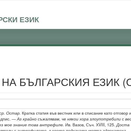
РСКИ ЕЗИК
 НА БЪЛГАРСКИЯ ЕЗИК (
ср. Остар.
Кратка статия във вестник или в списание като отговор 
подпис. —
Аз крайно съжалявам, че някои хора злоупотребили с в
без мое знание това антрефиле.
Ив. Вазов, Съч. ХVIII, 125.
Доста
ятели с антрефилето, в което подкачате моята адвокатска