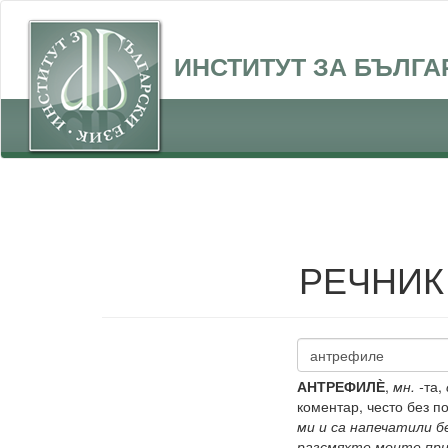
ИНСТИТУТ ЗА БЪЛГА
РЕЧНИК
АНТРЕФИЛЀ
,
мн. -
та,
коментар, често без 
ми и са напечатили 
разсмяхте моите при