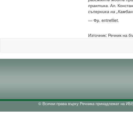
практика.
Ал. Констан
съперника на „Камба
— Фр. entrefilet.
Източник: Речник на б
© Всички права върху Речника принадлежат на ИБЕ.