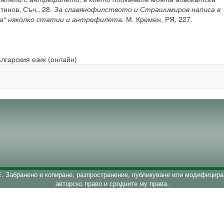
тинов, Съч., 28.
За славянофилството и Страшимиров написа в
на“ няколко статии и антрефилета.
М. Кремен, РЯ, 227.
ългарския език (онлайн)
 Забранено е копиране, разпространение, публикуване или модифициран
авторско право и сродните му права.