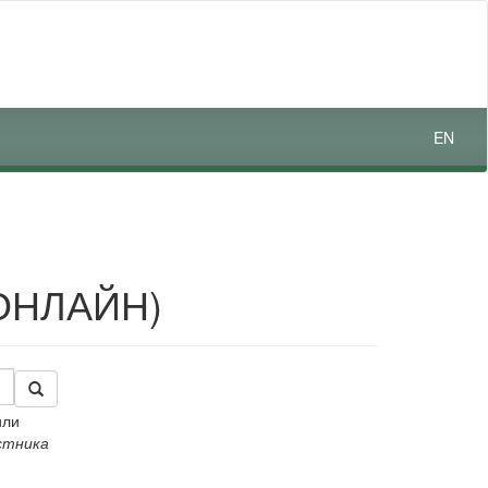
EN
ОНЛАЙН)
или
естника