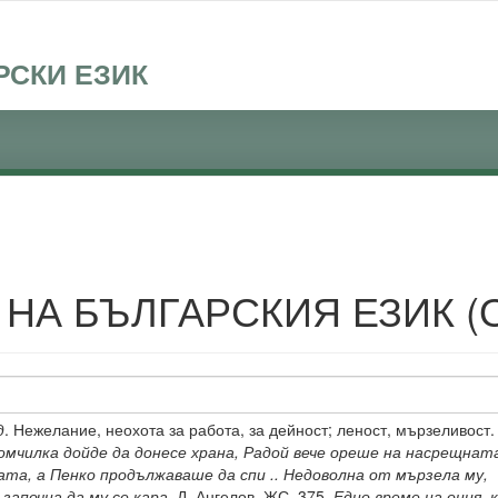
РСКИ ЕЗИК
 НА БЪЛГАРСКИЯ ЕЗИК (
д
. Нежелание, неохота за работа, за дейност; леност, мързеливост
мчилка дойде да донесе храна, Радой вече ореше на насрещнат
та, а Пенко продължаваше да спи .. Недоволна от мързела му,
 започна да му се кара.
Д. Ангелов, ЖС, 375.
Едно време на ония, 