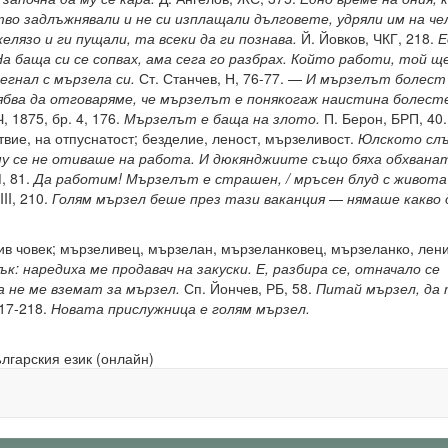
во задлъжнявали и не си изплащали дълговете, удряли им на ч
елязо и ги пущали, та всеки да ги познава.
Й. Йовков, ЧКГ, 218.
Е
На баща си се сопвах, ама сега го разбрах. Който работи, той ще
тегнал с мързела си.
Ст. Станчев, Н, 76-77. —
И мързелът болест 
бва да отговаряме, че мързелът е понякогаж наистина болесте
Ч, 1875, бр. 4, 176.
Мързелът е баща на злото.
П. Берон, БРП, 40. 
вие, на отпуснатост; безделие, леност, мързеливост.
Юлското сл
му се не отиваше на работа. И дюкянджиите също бяха обхвана
, 81.
Да работим! Мързелът е страшен, / мръсен блуд с живота 
III, 210.
Голям мързел беше през тази ваканция
—
нямаше какво 
в човек; мързеливец, мързелан, мързеланковец, мързеланко, лен
к: наредиха ме продавач на закуски. Е, разбира се, отначало се
а не ме вземат за мързел.
Сп. Йончев, РБ, 58.
Питай мързел, да 
217-218.
Новата прислужница е голям мързел.
ългарския език (онлайн)