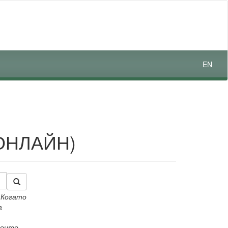
EN
ОНЛАЙН)
.
Когато
а
които