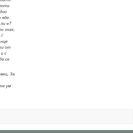
елото
дно
 яде.
ли е?
н знак,
//
ънце
ти от
и с
да се
ивец.
За
те ум