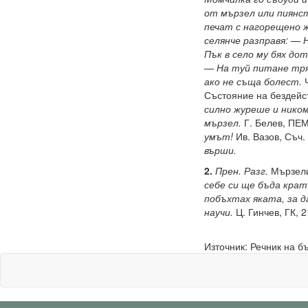
от мързел или пиянст
печат с нагорещено ж
селянче разправя:
—
Пък в село му бях до
—
На туй питане тря
ако не съща болест.
Състояние на бездейст
силно журеше и нико
мързел.
Г. Белев, ПЕМ
умът!
Ив. Вазов, Съч. 
върши.
2.
Прен. Разг.
Мързели
себе си ще бъда кратъ
побъхтах яката, за д
научи.
Ц. Гинчев, ГК, 
Източник: Речник на б