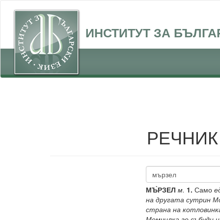
ИНСТИТУТ ЗА БЪЛГА
РЕЧНИК
МЪ̀РЗЕЛ
м.
1.
Само
е
на другата сутрин Мо
страна на котловинка
Момчилка го събуди и