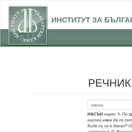
ИНСТИТУТ ЗА БЪЛГА
РЕЧНИК
НАСЪ̀Н
нареч.
1.
По вр
никога няма да се сет
Къде ли се е дянал? 
изоставил.
П. Вежинов