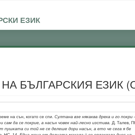
РСКИ ЕЗИК
 НА БЪЛГАРСКИЯ ЕЗИК (
еме на сън, когато се спи.
Султана взе някаква дреха и го покри
и сам да се покрие, а насън човек най-лесно изстива.
Д. Талев, ПК
От пушката си той не се делеше дори насън, а ето че сега я бе
, НС, 14.
Една жена от долната махала ѝ се оплаквала днес на