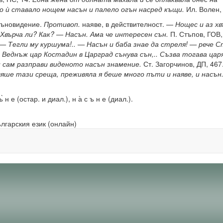
 ѝ ставало нощем насън и палело огън насред къщи.
Ил. Волен, 
съновидение.
Противоп.
наяве, в действителност. —
Нощес и аз хв
Хвърча ли? Как? — Насън. Ама че интересен сън.
П. Стъпов, ГОВ,
— Тегли му куршума!.. — Насън и баба знае да стреля! — рече 
—
Веднъж цар Костадин в Царград сънува сън,.. Съзва тогава ца
 сам разправи виденото насън знамение.
Ст. Загорчинов, ДП, 467
яше тази среща, преживяла я беше много пъти и наяве, и насън
н е (остар. и диал.), н а̀ с ъ н е (диал.).
ългарския език (онлайн)