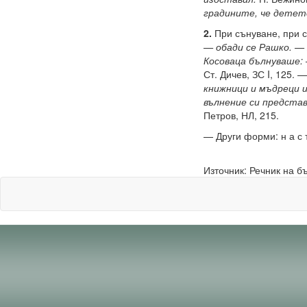
градините, че детето
2.
При сънуване, при 
— обади се Рашко. — 
Косоваца бълнуваше: 
Ст. Дичев, ЗС I, 125. 
книжници и мъдреци и
вълнение си представ
Петров, НЛ, 215.
— Други форми: н а с ъ̀ 
Източник: Речник на б