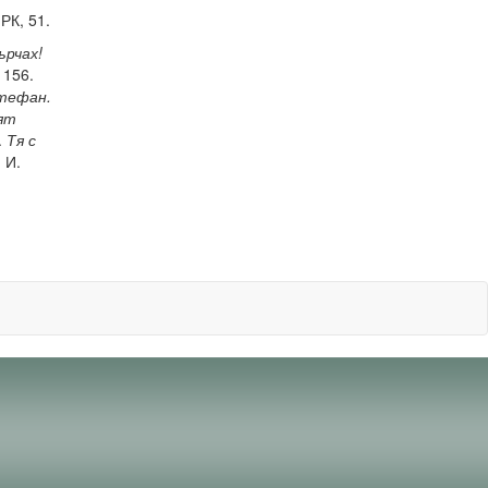
РК, 51.
ърчах!
 156.
Стефан.
рят
.
Тя с
.
И.