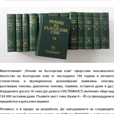
Многотомният „Речник на българския език“ представя лексикалното
богатство на българския език от последните 150 години в неговото
стилистично и функционално разнообразие (книжовна лексика,
разговорна лексика, диалектна лексика, термини, остарели думи и др.).
Издадените досега 16 тома (до думата СИСТЕМНОСТ) включват общо над
124 000 заглавни думи. Първите шест тома (букви А – Й) са преиздадени в
преработен и допълнен вариант.
Речникът е в процес на разработка. До завършването на следващите