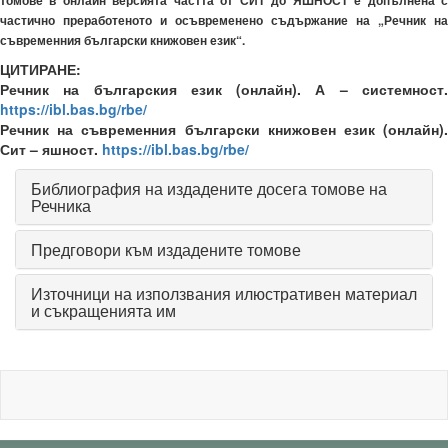
томове в онлайн версията частта от СИТ до ЯШНОСТ е допълнена с
частично преработеното и осъвременено съдържание на „Речник на
съвременния български книжовен език“.
ЦИТИРАНЕ:
Речник на българския език (онлайн). А – системност.
https://ibl.bas.bg/rbe/
Речник на съвременния български книжовен език (онлайн).
Сит – яшност.
https://ibl.bas.bg/rbe/
Библиография на издадените досега томове на
Речника
Предговори към издадените томове
Източници на използвания илюстративен материал
и съкращенията им