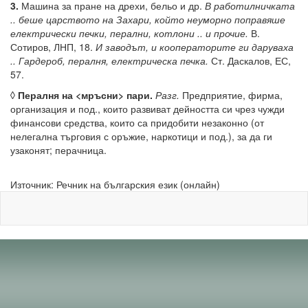
3.
Машина за пране на дрехи, бельо и др.
В работилничката
.. беше царството на Захари, който неуморно поправяше
електрически печки, перални, котлони .. и прочие.
В.
Сотиров, ЛНП, 18.
И заводът, и кооператорите ги даруваха
.. Гардероб, пералня, електрическа печка.
Ст. Даскалов, ЕС,
57.
◊
Пералня на <мръсни> пари.
Разг.
Предприятие, фирма,
организация и под., които развиват дейността си чрез чужди
финансови средства, които са придобити незаконно (от
нелегална търговия с оръжие, наркотици и под.), за да ги
узаконят; перачница.
Източник: Речник на българския език (онлайн)