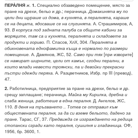
ПЕРА̀ЛНЯ
ж.
1.
Специално обзаведено помещение, място за
пране на дрехи, бельо и др.; перачница.
Домакинята му по
цели дни щураше из дома, в кухнята, в пералнята, караше
се на децата, ядосваше се на слугинята.
А. Страшимиров, А,
93.
В корпуса под задната палуба са общите кабини за
моряците, там са и кухнята, пералнята и складовете за
продукти и гориво.
П. Спасов, ХлХ, 304.
Пералнята в
обикновената еднофамилна къща е нормално по размери
помещение.
А. Дамянов, ЖС, 52.
Само при тях
[при изворите]
се намират ширните, цели от камък, сгодни перални, в
които млади невести троянски, па и девойки прекрасни
пъстри одежди перяха.
А. Разцветников, Избр. пр III (превод),
47.
2.
Работилница, предприятие за пране на дрехи, бельо и др.
срещу заплащане; перачница.
Майка му Кирилка, дребна и
слаба женица, работеше в една пералня.
Д. Ангелов, ЖС,
110.
В деня на тръгването .. Тотев се отправил към
обществената пералня, за да си вземе бельото, дадено за
пране.
Тарас, СГ, 37.
Предвижда се изграждането на редица
стопански сгради като пералня, сушилня и гладачница.
ОФ,
1956, бр. 3600, 1.