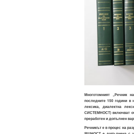
Многотомният „Речник на
последните 150 години в 
лексика, диалектна лекс
СИСТЕМНОСТ) включват общ
преработен и допълнен вар
Речникът е в процес на ра
ЯШНОСТ е допълнена с ча