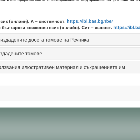
зик (онлайн). А – системност.
https://ibl.bas.bg/rbe/
 български книжовен език (онлайн). Сит – яшност.
https://ibl.b
издадените досега томове на Речника
здадените томове
олзвания илюстративен материал и съкращенията им