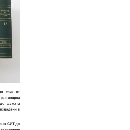
ия език от
 разговорна
(до думата
еиздадени в
а от СИТ до
ъвременния