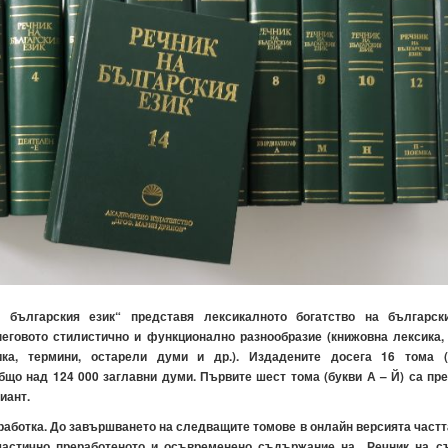
 българския език“ представя лексикалното богатство на българск
неговото стилистично и функционално разнообразие (книжовна лексика,
ика, термини, остарели думи и др.). Издадените досега 16 тома 
о над 124 000 заглавни думи. Първите шест тома (букви А – Й) са пр
иант.
зработка. До завършването на следващите томове в онлайн версията частт
стично преработеното и осъвременено съдържание на „Речник на с