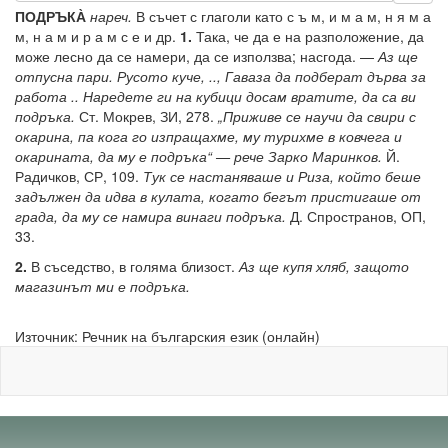
ПОДРЪКА̀
нареч.
В съчет с глаголи като с ъ м, и м а м, н я м а
м, н а м и р а м с е и др.
1.
Така, че да е на разположение, да
може лесно да се намери, да се използва; насгода. —
Аз ще
отпусна пари. Русото куче, .., Гаваза да подберат дърва за
работа .. Наредете ги на кубици досам вратите, да са ви
подръка.
Ст. Мокрев, ЗИ, 278.
„Приживе се научи да свири с
окарина, па кога го изпращахме, му турихме в ковчега и
окарината, да му е подръка“ — рече Зарко Маринков.
Й.
Радичков, СР, 109.
Тук се настаняваше и Риза, който беше
задължен да идва в кулата, когато бегът пристигаше от
града, да му се намира винаги подръка.
Д. Спространов, ОП,
33.
2.
В съседство, в голяма близост.
Аз ще купя хляб, защото
магазинът ми е подръка.
Източник: Речник на българския език (онлайн)