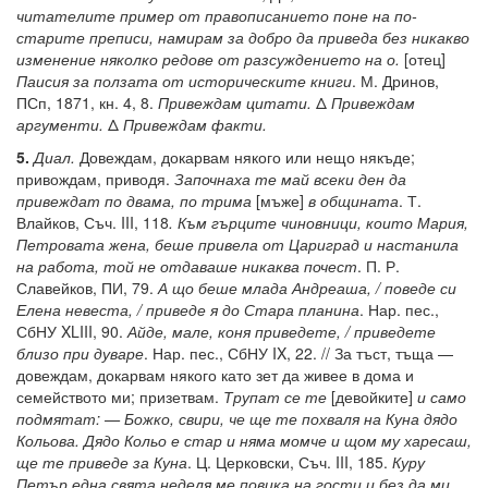
читателите пример от правописанието поне на по-
старите преписи, намирам за добро да приведа без никакво
изменение няколко редове от разсуждението на о.
[отец]
Паисия за ползата от историческите книги
. М. Дринов,
ПСп, 1871, кн. 4, 8.
Привеждам цитати.
Δ
Привеждам
аргументи.
Δ
Привеждам факти.
5.
Диал.
Довеждам, докарвам някого или нещо някъде;
привождам, приводя.
Започнаха те май всеки ден да
привеждат по двама, по трима
[мъже]
в общината
. Т.
Влайков, Съч. III, 118
. Към гърците чиновници, които Мария,
Петровата жена, беше привела от Цариград и настанила
на работа, той не отдаваше никаква почест
. П. Р.
Славейков, ПИ, 79.
А що беше млада Андреаша, / поведе си
Елена невеста, / приведе я до Стара планина
. Нар. пес.,
СбНУ XLIII, 90.
Айде, мале, коня приведете, / приведете
близо при дуваре
. Нар. пес., СбНУ IX, 22. // За тъст, тъща —
довеждам, докарвам някого като зет да живее в дома и
семейството ми; призетвам.
Трупат се те
[девойките]
и само
подмятат: — Божко, свири, че ще те похваля на Куна дядо
Кольова. Дядо Кольо е стар и няма момче и щом му харесаш,
ще те приведе за Куна
. Ц. Церковски, Съч. III, 185.
Куру
Петър една свята неделя ме повика на гости и без да ми