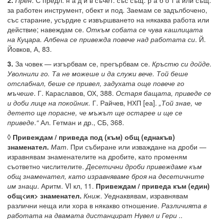
2.
Прен
. С предл. н а д и в съчет. със същ. р а б о т а или същ.
за работен инструмент, обект и под. Заемам се задълбочено,
със старание, усърдие с извършването на някаква работа или
действие; навеждам се.
Откъм собата се чува кашлицата
на Куцара. Албена се привежда повече над работата си
. Й.
Йовков, А, 83.
3.
За човек — изгърбвам се, прегърбвам се.
Кръстю си дойде.
Уволнили го. Та не можеше и да служи вече. Той беше
отслабнал, беше се привел, задухата още повече го
мъчеше
. Г. Караславов, ОХ, 388.
Остаря бащата, приведе се
и доби лице на покойник.
Г. Райчев, НХП [еа].
„Той знае, че
детето ще порасне, че мъжът ще остарее и ще се
приведе
.
“
Ал. Гетман и др., СБ, 368.
◊
Привеждам / приведа под (към) общ (еднакъв)
знаменател.
Мат
. При събиране или изваждане на дроби —
изравнявам знаменателите на дробите, като променям
съответно числителите.
Десетични дроби привеждаме към
общ знаменател, като изравняваме броя на десетичните
им знаци
. Аритм. VI кл, 11.
Привеждам / приведа към (един)
общ<ия> знаменател.
Книж
. Уеднаквявам, изравнявам
различни неща или хора в някакво отношение.
Различията в
работата на двамата дистанцират Нувел и Гери ..