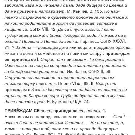
забикаля, каза ми, че желай да ми даде дъщеря си Еленка и
да ме приведе и направи зет
. М. Кънчев, В, 135.
Но най-
тежко и ограничено е душевното положение на ония моми,
на които родителите мислят да приведат зетьове в
къщите си
. СбНУ VIII, 42.
Де са й чуло, видяло, / като
Тудоркината мама: с билки Тодорка да роди, / с магии да я
ожени! / Привела ѝ Петка за зетка.
Нар. пес., СбНУ XXXVI,
71. // За жена — довеждам дете или деца от предишен брак да
живеят в дома и семейството на новия ми съпруг.
привеждам
се
,
приведа се I.
Страд. от
привеждам.
Те бяха решили с
Огнянова таз нощ да се приведе в изпълнение решението
за Стефчовото унищожение
. Ив. Вазов, СбНУ II, 59.
Струните се привеждат в трептение посредством
търкане върху тях с лък
. Пеене VI кл, 89.
II.
Възвр. от
привеждам в З знач.
Часовникаря се надигна окървавен и си
тръгна, но Клоуна го спря. Грубо го бутна назад и му каза
да се приведе в ред
. Е. Кузманов, ЧДБ, 74.
ПРИВЀЖДАМ СЕ
несв
.;
приведа̀ се
св
.,
непрех.
1.
Наклонявам се надолу; накланям се, навеждам се.
— Сине! —
извика Гина и се затича към Игнатия. — Не ни чакаше, а,
мамо — отвърна той, засмя се и се приведе да целуне
ръката ѝ
. Ст. Дичев, ЗС I, 78.
Емил даде знак с ръка на един