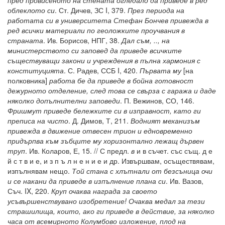
пред провисеното на стената огледало да приведе в ред
облеклото си
. Ст. Дичев, ЗС I, 379.
През периода на
работата си в университета Стефан Бончев привежда в
ред всички материали по геоложките проучвания в
страната
. Ив. Борисов, НПГ, 38.
Дал съм, .., на
министерството си заповед да приведе всичките
съществуващи закони и учреждения в пълна хармония с
конституцията
. С. Радев, ССБ I, 420.
Първата му
[на
полковника]
работа бе да приведе в бойна готовност
дежурното отделение, след това се свърза с гаража и даде
няколко допълнителни заповеди
. П. Вежинов, СО, 146.
Фришмут приведе бележките си в изправност, като ги
преписа на чисто
. Д. Димов, Т, 211.
Водният механизъм
привежда в движение отвесен трион и едновременно
придърпва към зъбците му хоризонтално лежащ дървен
труп
. Ив. Коларов, Е, 15. // С предл.
в
и в съчет. със същ. д е
й с т в и е, и з п ъ л н е н и е и др. Извършвам, осъществявам,
изпълнявам нещо.
Той стана с хлътнали от безсъница очи
и се накани да приведе в изпълнение плана си
. Ив. Вазов,
Съч. IX, 220.
Круп очаква награда за своето
усъвършенствувано изобретение! Очаква медал за тези
страшилища, които, ако ги приведе в действие, за няколко
часа от всемирното Колумбово изложение, плод на