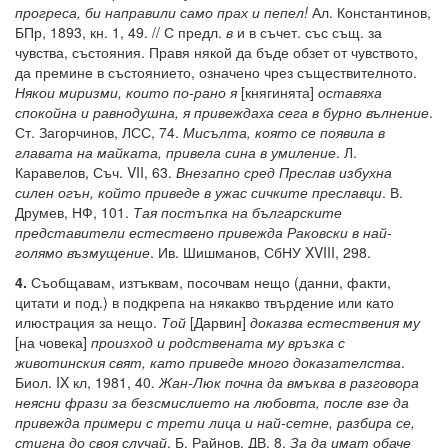
прогреса, би направили само прах и пепел!
Ал. Константинов,
БПр, 1893, кн. 1, 49. // С предл.
в
и в съчет. със същ. за
чувства, състояния. Правя някой да бъде обзет от чувството,
да премине в състоянието, означено чрез съществителното.
Някои миризми, които по-рано я
[княгинята]
оставяха
спокойна и равнодушна, я привеждаха сега в бурно вълнение
.
Ст. Загорчинов, ЛСС, 74.
Мисълта, която се появила в
главата на майката, привела сина в умиление
. Л.
Каравелов, Съч. VII, 63.
Внезапно сред Преслав избухна
силен огън, който приведе в ужас сичките преславци
. В.
Друмев, НФ, 101.
Тая постъпка на българските
представители естествено привежда Раковски в най-
голямо възмущение
. Ив. Шишманов, СбНУ XVIII, 298.
4.
Съобщавам, изтъквам, посочвам нещо (данни, факти,
цитати и под.) в подкрепа на някакво твърдение или като
илюстрация за нещо.
Той
[Дарвин]
доказва естествения му
[на човека]
произход и родствената му връзка с
животинския свят, като приведе много доказателства
.
Биол. IX кл, 1981, 40.
Жан-Люк почна да вмъква в разговора
неясни фрази за безсмислието на любовта, после взе да
привежда примери с трети лица и най-сетне, разбира се,
стигна до своя случай
. Б. Райнов, ДВ, 8.
За да имат обаче