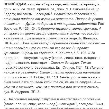
ПРИВЀЖДАМ
, -аш,
несв
.;
приведа̀
, -ѐш,
мин. св
. привѐдох,
прич. мин. св. деят
. привѐл,
св
.,
прех.
1.
Наклонявам нещо
1
надолу; накланям, навеждам
.
Великанът посегнал и си
откъснал плодове от върха на черешата. Привел дървото
и извикал: — Дръж, набери си и ти череши, побратиме!
Ран
Босилек, Р, 123-124.
И детето милва ли, милва своя кон. А
от време на време хваща огромната муцуна, привежда я
към земята, прегръща я с малките си ръце
. Б. Шивачев,
ПЮА, 228.
През ниви вятър / привежда сякаш клас по клас —
/ тъй богомолците се кланят час по час / и правят
кръстове широки на гърдите
. К. Христов, ЧБ, 106. // За
растение — отпускам надолу (клони, листа, цвят, плодове и
1
под.); накланям, навеждам
.
Снегът бе спрял. Тежко
привеждаха клони дърветата
. Ем. Станев, ПЕГ, 42.
Полето
наново се раззелени. Овошките пак приведоха натежали
от плод клони
. П. Бобев, ЗП, 119.
Белокорите великански
буки така бяха привели клоните си, че ми се струваше —
хем им е тежичко, хем им е приятно под дебелия снежен
пух
. В. Андреев, ПП, 3.
2.
Наклонявам надолу, отпускам в неестествено положение
1
(глава, плещи, лице, чело и под.); навеждам
, свеждам.
Ония,
които са отпред, ниско привеждат обвитите си с големи