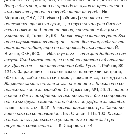
боец и двамата, като се приведоха, хукнаха през полето
към някаква градина в покрайнините на града
. Ив.
Мартинов, СНУ, 271.
Някои
[войници]
трепваха и се
привеждаха при всеки гръм, .., а други неколцина бяха се
свили ничком на дъното на окопа, запушили с две ръце
ушите си
. Д. Талев, И, 561.
Конят хвърчи като стрела. Как
не се сгромолясва старецът — един бог знае, седи почти
прав, като побит, дори не се привежда към гривата
. Й.
Вълчев, СКН, 600.
— Иди, тук съм — отвърна Найден и пак
зачука. След малко сети, че някой се приведе над главата
му. Дигна очи — над него стоеше баба Гуна
. Г. Райчев, ЗК,
124. // За растение — наклонявам се надолу или настрани,
обикн. под собствената си тежест; накланям се, навеждам се.
Жаркото слънце опърли мъха на житата .. Класовете се
приведоха като за молебен
. Ст. Даскалов, МЧ, 56.
В нашата
градина бяха нацъфтели старите сливи и бяха се привели
една към друга засмени като баби, натруфени за сватба
.
Елин Пелин, Съч. II, 31.
В гората излезе вятър .. Клоните
започнаха да се привеждат.
Ем. Станев, ПГВ, 100.
Класец
натегнал се привежда / и утешителка надежда / при
труженик селяк отива
. П. К. Яворов, Ст, 44.