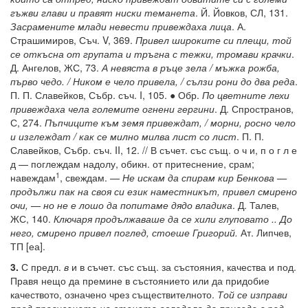
гъжви глави и правят ниски теманета
. Й. Йовков, СЛ, 131.
Засрамените млади невести привеждаха лица
. А.
Страшимиров, Съч. V, 369.
Привел широките си плещи, той
се откъсна от групата и тръгна с тежки, тромави крачки
.
Д. Ангелов, ЖС, 73.
А невяста в ръце зела / мъжка рожба,
първо чедо. / Ником е чело привела, / сълзи рони до два реда
.
П. П. Славейков, Събр. съч. I, 105. ● Обр.
По цветните лехи
привеждаха чела големите огнени гергини
. Д. Спространов,
С, 274.
Пъпчиците към земя привеждат, / морни, росно чело
и изглеждат / как се милно милва лист со лист
. П. П.
Славейков, Събр. съч. II, 12. // В съчет. със същ. о ч и, п о г л е
д — поглеждам надолу, обикн. от притеснение, срам;
1
навеждам
, свеждам. —
Не искам да спирам кир Бенкова —
продължи пак на своя си език наместникът, привел смирено
очи, — но не е лошо да попитаме дядо владика
. Д. Талев,
ЖС, 140.
Ключаря продължаваше да се хили глуповато .. До
него, смирено привел поглед, стоеше Григорий.
Ат. Липчев,
ТП [еа].
3.
С предл.
в
и в съчет. със същ. за състояния, качества и под.
Правя нещо да премине в състоянието или да придобие
качеството, означено чрез съществителното.
Той се изправи