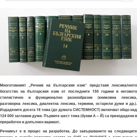
Многотомният „Речник на българския език“ представя лексикалното
богатство на българския език от последните 150 години в неговото
стилистично и функционално разнообразие (книжовна лексика,
разговорна лексика, диалектна лексика, термини, остарели думи и др.).
Издадените досега 16 тома (до думата СИСТЕМНОСТ) включват общо над
124 000 заглавни думи. Първите шест тома (букви А – Й) са преиздадени в
преработен и допълнен вариант.
Речникът е в процес на разработка. До завършването на следващите