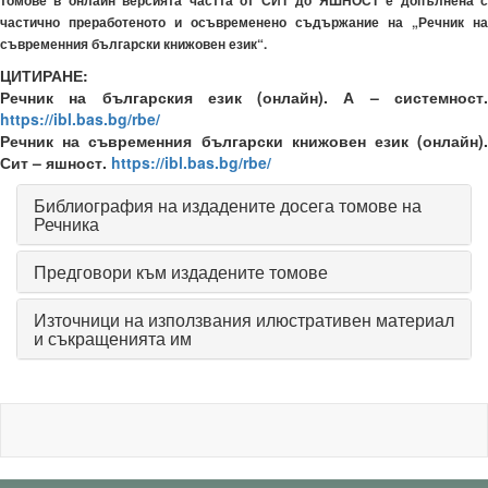
томове в онлайн версията частта от СИТ до ЯШНОСТ е допълнена с
частично преработеното и осъвременено съдържание на „Речник на
съвременния български книжовен език“.
ЦИТИРАНЕ:
Речник на българския език (онлайн). А – системност.
https://ibl.bas.bg/rbe/
Речник на съвременния български книжовен език (онлайн).
Сит – яшност.
https://ibl.bas.bg/rbe/
Библиография на издадените досега томове на
Речника
Предговори към издадените томове
Източници на използвания илюстративен материал
и съкращенията им