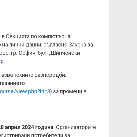
 е Секцията по компютърна
на лични данни, съгласно Закона за
ес: гр. София, бул. „Шипченски
bg
.
пазва техните разпоредби.
тезанието
course/view.php?id=3
) за промени в
 28 април 2024 година
. Организаторите
егистрирани потребители за