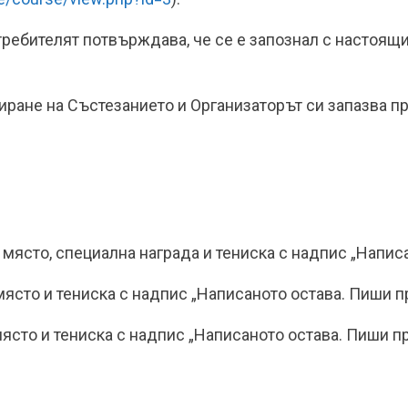
отребителят потвърждава, че се е запознал с настоящ
иране на Състезанието и Организаторът си запазва пр
о място, специална награда и тениска с надпис „Напис
 място и тениска с надпис „Написаното остава. Пиши п
 място и тениска с надпис „Написаното остава. Пиши п