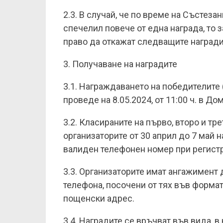
2.3. В случай, че по време на Състеза
спечелил повече от една награда, то 
право да откажат следващите награди
3. Получаване на наградите
3.1. Награждаването на победителите (
проведе на 8.05.2024, от 11:00 ч. в До
3.2. Класираните на първо, второ и тр
организаторите от 30 април до 7 май 
валиден телефонен номер при регистр
3.3. Организаторите имат ангажимент 
телефона, посочени от тях във формат
пощенски адрес.
3.4. Наградите се връчват във вида, в