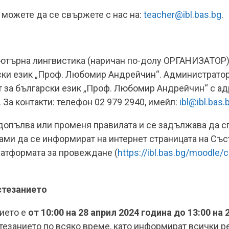
можете да се свържете с нас на:
teacher@ibl.bas.bg
.
пютърна лингвистика (наричан по-долу ОРГАНИЗАТОР)
ски език „Проф. Любомир Андрейчин“. Администратор 
т за български език „Проф. Любомир Андрейчин“ с адр
. За контакти: телефон 02 979 2940, имейл:
ibl@ibl.bas.
 допълва или променя правилата и се задължава да с
ами да се информират на интернет страницата на Със
латформата за провеждане (
https://ibl.bas.bg/moodle/
стезанието
ието е
от 10:00 на 28 април 2024 година до 13:00 на
тезанието по всяко време, като информират всички р