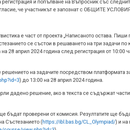
ва регистрация и попълване на Въпросник със следнит
 съгласие, че участникът е запознат с ОБЩИТЕ УСЛ
вистика е част от проекта „Написаното остава. Пиши 
тезанието се състои в решаването на три задачи по
 на 28 април 2024 година след регистрация от 10:00 ча
де решението на задачите посредством платформата 
.php?id=3
) до 13:00 на 28 април 2024 година.
ърли дадено решение, ако в текста се съдържат части
 ще бъдат проверени от комисия. Резултатите ще бъд
на Състезанието (
https://ibl.bas.bg/CL_Olympiad/
) и н
le/course/view.php?id=3
).