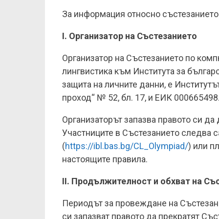
За информация относно състезанието 
I. Организатор на Състезанието
Организатор на Състезанието по ком
лингвистика към Института за българ
защита на личните данни, е Институтъ
проход“ № 52, бл. 17, и ЕИК 000665498
Организаторът запазва правото си да
Участниците в Състезанието следва с
(
https://ibl.bas.bg/CL_Olympiad/
) или п
настоящите правила.
II. Продължителност и обхват на Съ
Периодът за провеждане на Състезан
си запазват правото да прекратят Със