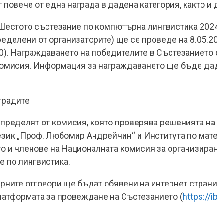
 повече от една награда в дадена категория, както и 
 Шестото състезание по компютърна лингвистика 2024
ределени от организаторите) ще се проведе на 8.05.202
0). Награждаването на победителите в Състезанието 
комисия. Информация за награждаването ще бъде дад
градите
 определят от комисия, която проверява решенията н
 език „Проф. Любомир Андрейчин“ и Института по мат
кто и членове на Националната комисия за организир
 по лингвистика.
ерните отговори ще бъдат обявени на интернет стран
платформата за провеждане на Състезанието (
https://