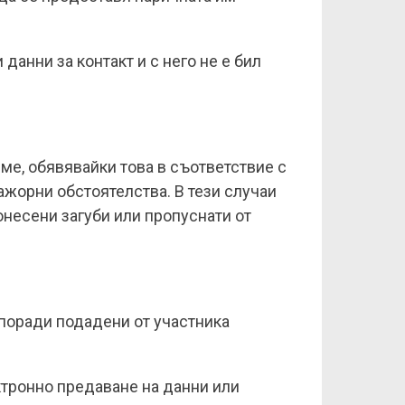
данни за контакт и с него не е бил
ме, обявявайки това в съответствие с
ажорни обстоятелства. В тези случаи
онесени загуби или пропуснати от
 поради подадени от участника
ктронно предаване на данни или