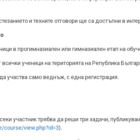
стезанието и техните отговори ще са достъпни в инте
то
ници в прогимназиален или гимназиален етап на обуч
 всички ученици на територията на Република Българ
да участва само веднъж, с една регистрация.
 всеки участник трябва да реши три задачи, публикув
le/course/view.php?id=3
).