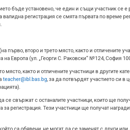
нието бъде установено, че един и същи участник се е 
за валидна регистрация се смята първата по време ре
.
на първо, второ и трето място, както и отличените уч
ма на Европа (ул. „Георги С. Раковски“ №124, София 10
ето място, както и отличените участници в другите кат
на
teacher@ibl.bas.bg
, за да потвърдят участието си в
ацията).
да се свържат с останалите участници, които ще полу
а за регистрация. Тези участници ще получат наградит
 който са обявени, не могат да се заменят с други ил