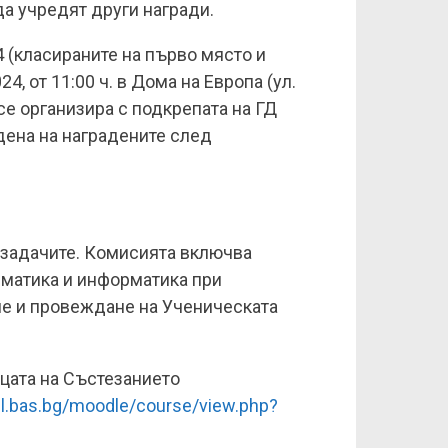
да учредят други награди.
 (класираните на първо място и
4, от 11:00 ч. в Дома на Европа (ул.
се организира с подкрепата на ГД
ена на наградените след
а задачите. Комисията включва
ематика и информатика при
ане и провеждане на Ученическата
ицата на Състезанието
ibl.bas.bg/moodle/course/view.php?