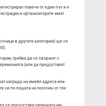
регистрирал повече от един път и е
гистрация и организаторите имат
астници в другите категории) ще се
00).
егории, трябва да се свържат с
 церемонията (или да предоставят
чат награда, на имейл адреса или
е си по пощата на посочен от тях
и да се предоставя паричната им