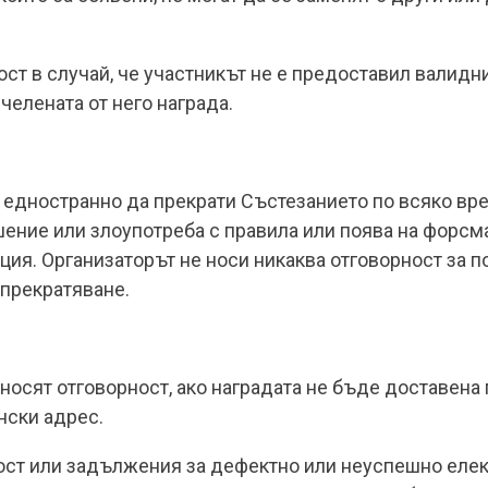
ост в случай, че участникът не е предоставил валидни 
челената от него награда.
едностранно да прекрати Състезанието по всяко вре
шение или злоупотреба с правила или поява на форсм
ия. Организаторът не носи никаква отговорност за п
 прекратяване.
 носят отговорност, ако наградата не бъде доставена
нски адрес.
ност или задължения за дефектно или неуспешно еле