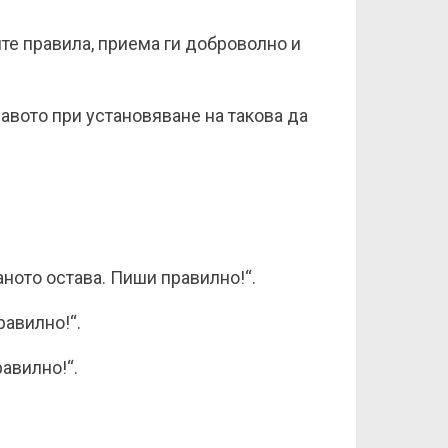
ите правила, приема ги доброволно и
авото при установяване на такова да
аното остава. Пиши правилно!“.
равилно!“.
равилно!“.