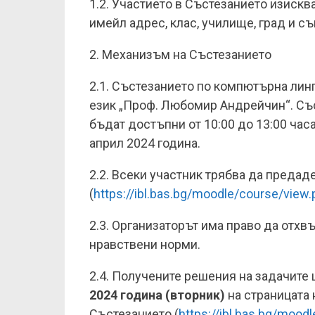
1.2. Участието в Състезанието изиск
имейл адрес, клас, училище, град и
2. Механизъм на Състезанието
2.1. Състезанието по компютърна линг
език „Проф. Любомир Андрейчин“. Със
бъдат достъпни от 10:00 до 13:00 часа
април 2024 година.
2.2. Всеки участник трябва да преда
(
https://ibl.bas.bg/moodle/course/view
2.3. Организаторът има право да отхв
нравствени норми.
2.4. Получените решения на задачите
2024 година (вторник)
на страницата 
Състезанието (
https://ibl.bas.bg/mood