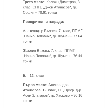
Трето място:
Калоян Димитров, 8.
клас, СПГЕ „Джон Атанасов“, гр.
София – 78.61 точки
Поощрителни награди:
Александър Вълчев, 7. клас, ППМГ
„Нанчо Попович“, гр. Шумен – 77.64
точки
Жаклин Въкова, 7. клас, ППМГ
„Нанчо Попович“, гр. Шумен – 76.44
точки
9. – 12. клас
Първо място:
Александра
Атанасова, 12. клас, ЕГ „Проф. д-р
Асен Златаров“, гр. Хасково – 90.16
точки