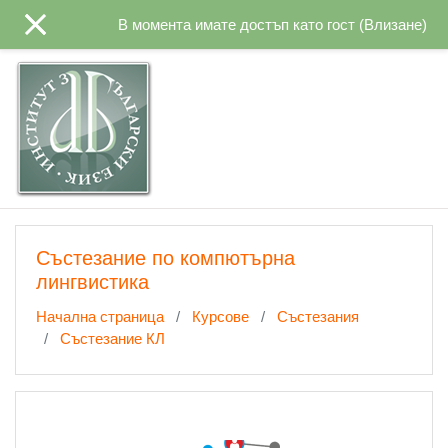
Прескочи на основното съдържание
В момента имате достъп като гост (
Влизане
)
Състезание по компютърна
лингвистика
Начална страница
Курсове
Състезания
Състезание КЛ
Представяне по теми
Главна