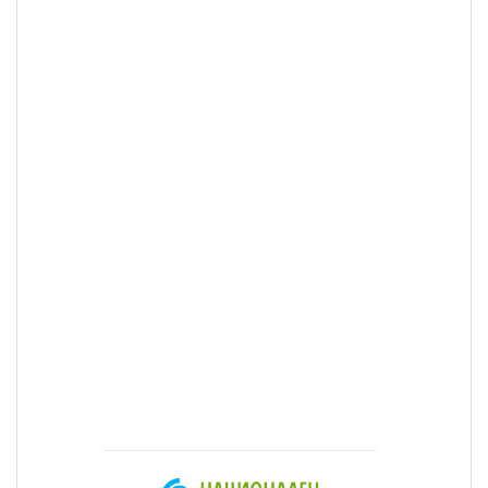
планета.
Ай Би Ем
са
горди и
с
Центъра
за иновации
за клиенти
София,
България
(IBM Client
Innovation
Center Sofia),
който е и
най-големия
център от
такъв тип за
компанията 
световен
мащаб.
Национални