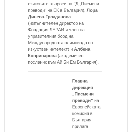
езиковите въпроси на ГД
„Писмени
преводи“ на ЕК в България
),
Лора
Динева-Грозданова
(изпълнителен директор на
Фондация ЛЕРАИ и член на
управителния борд на
Международната олимпиада по
изкуствен интелект) и
Албена
Копринарова
(академичен
посланик към Ай Би Ем България).
Главна
дирекция
„Писмени
преводи“
на
Европейската
комисия в
България
прилага