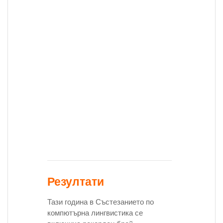
на
необходими
умения и
компетенции
успешната
реализация 
младите хор
усвояването
европейскит
стандарти н
образование
работа и жив
Резултати
Тази година в Състезанието по
компютърна лингвистика се