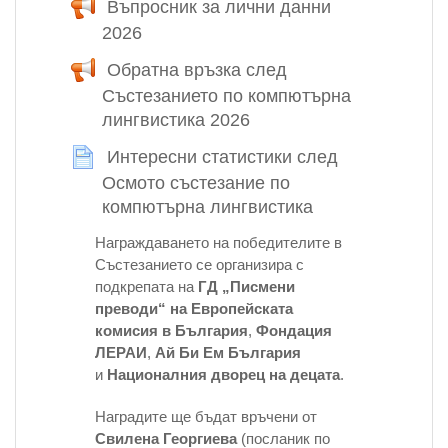
Въпросник за лични данни
2026
Обратна връзка
Обратна връзка след
Състезанието по компютърна
лингвистика 2026
Интересни статистики след
Осмото състезание по
компютърна лингвистика
Страница
Награждаването на победителите в
Състезанието се организира с
подкрепата на
ГД „Писмени
преводи“ на Европейската
комисия в България
,
Фондация
ЛЕРАИ
,
Ай Би Ем България
и
Националния дворец на децата
.
Наградите ще бъдат връчени от
Свилена Георгиева
(посланик по