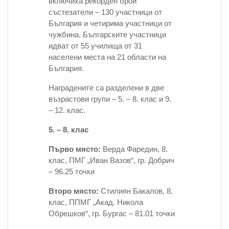
включиха рекорден брой
състезатели – 130 участници от
България и четирима участници от
чужбина. Българските участници
идват от 55 училища от 31
населени места на 21 области на
България.
Наградените са разделени в две
възрастови групи – 5. – 8. клас и 9.
– 12. клас.
5. – 8. клас
Първо място:
Верда Фаредин, 8.
клас, ПМГ „Иван Вазов“, гр. Добрич
– 96.25 точки
Второ място:
Стилиян Бакалов, 8.
клас, ППМГ „Акад. Никола
Обрешков“, гр. Бургас – 81.01 точки