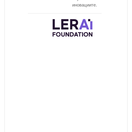
иновациите.
Фондация
ЛЕРАИ
е
независима
организация,
която води
глобален ди
в пресечнат
точка на
технологиите
обществото 
устойчивото
развитие. В с
оформен от 
и динамичен
напредък –
особено в
областта на
изкуствения