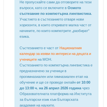
Не пропускайте сами да отговорите на тези
въпроси, като се включите в
Ос
мото
състезание по компютърна лингвистика
.
Участието в състезанието отваря нови
хоризонти, в които откривате малка част от
начините, по които компютрите „разбират“
езика.
Състезанието е част от
Националния
календар за изяви по интереси на децата и
учениците
на МОН.
Състезанието по компютърна лингвистика е
предназначено за ученици в
прогимназиален или гимназиален етап на
обучение и ще се проведе онлайн
от 10:00
до 13:00 ч. на 26 април 2026 година
чрез
Образователната платформа на Института
за български език към Българската
академия на науките.