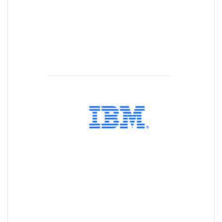
следващото
поколение
иноватори в
областта на
изкуствения
интелект.
Ай Би Ем
(IBM)
е
базирана на
ценности
компания с
хора, които
създават и
прилагат
технологии,
карайки
света да
работи по-
добре. Днес