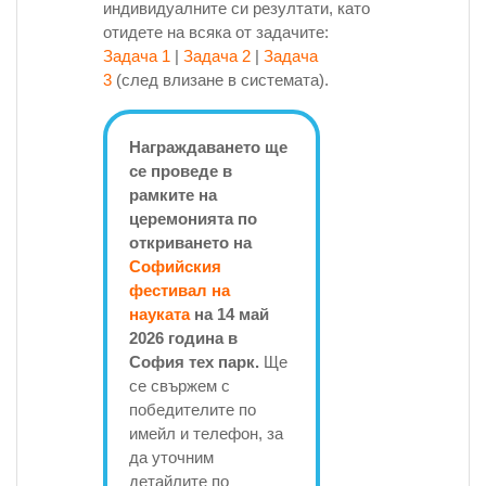
индивидуалните си резултати, като
отидете на всяка от задачите:
Задача 1
|
Задача 2
|
Задача
3
(след влизане в системата).
Награждаването ще
се проведе в
рамките на
церемонията по
откриването на
Софийския
фестивал на
науката
на 14 май
2026 година в
София тех парк.
Ще
се свържем с
победителите по
имейл и телефон, за
да уточним
детайлите по