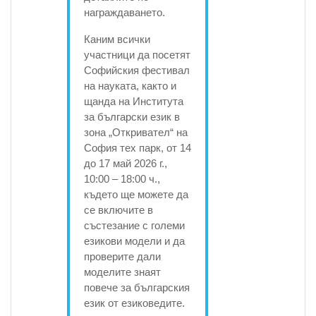
награждаването.
Каним всички
участници да посетят
Софийския фестивал
на науката, както и
щанда на Института
за български език в
зона „Откривател“ на
София тех парк, от 14
до 17 май 2026 г.,
10:00 – 18:00 ч.,
където ще можете да
се включите в
състезание с големи
езикови модели и да
проверите дали
моделите знаят
повече за българския
език от езиковедите.