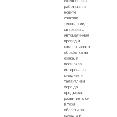
ежедневно в
работата си
новите
езикови
технологии,
свързани с
автоматичния
превод и
компютърната
обработка на
езика, и
поощрява
интереса на
младите и
талантливи
хора да
продължат
развитието си
в тези
области на
науката и