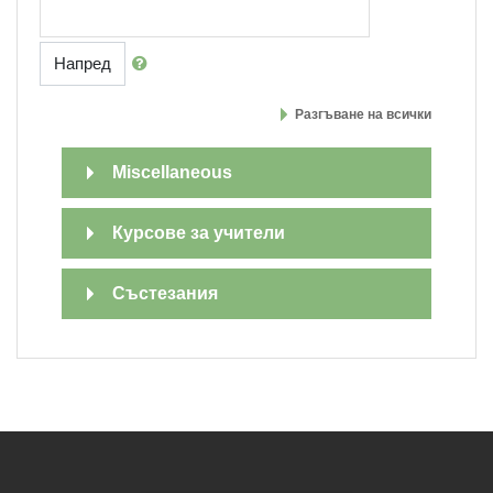
Напред
Разгъване на всички
Miscellaneous
Курсове за учители
Състезания