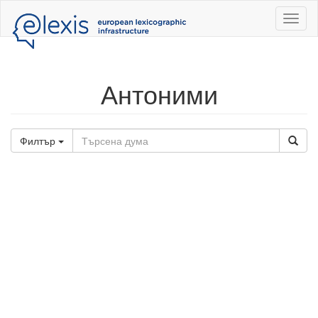
Toggl
naviga
Антоними
Филтър