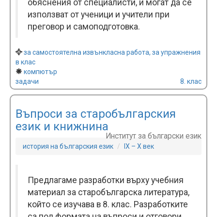
обяснения от специалисти, и могат да се
използват от ученици и учители при
преговор и самоподготовка.
за самостоятелна извънкласна работа, за упражнения
в клас
компютър
задачи
8. клас
Въпроси за старобългарския
език и книжнина
Институт за български език
история на българския език
IX – X век
Предлагаме разработки върху учебния
материал за старобългарска литература,
който се изучава в 8. клас. Разработките
са под формата на въпроси и отговори