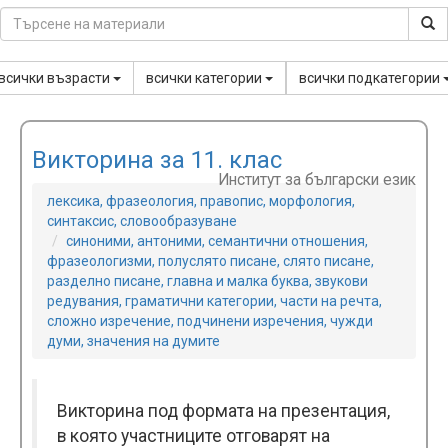
всички възрасти
всички категории
всички подкатегории
Викторина за 11. клас
Институт за български език
лексика, фразеология, правопис, морфология,
синтаксис, словообразуване
синоними, антоними, семантични отношения,
фразеологизми, полуслято писане, слято писане,
разделно писане, главна и малка буква, звукови
редувания, граматични категории, части на речта,
сложно изречение, подчинени изречения, чужди
думи, значения на думите
Викторина под формата на презентация,
в която участниците отговарят на