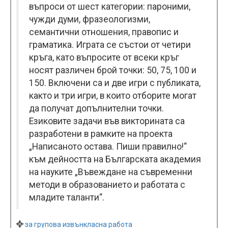
въпроси от шест категории: пароними,
чужди думи, фразеологизми,
семантични отношения, правопис и
граматика. Играта се състои от четири
кръга, като въпросите от всеки кръг
носят различен брой точки: 50, 75, 100 и
150. Включени са и две игри с публиката,
както и три игри, в които отборите могат
да получат допълнителни точки.
Езиковите задачи във викторината са
разработени в рамките на проекта
„Написаното остава. Пиши правилно!“
към дейността на Българската академия
на науките „Въвеждане на съвременни
методи в образованието и работата с
младите таланти“.
за групова извънкласна работа