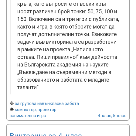
кръга, като въпросите от всеки кръг
носят различен брой точки: 50, 75, 100 и
150. Включени са и три игри с публиката,
както и игра, в която отборите могат да
получат допълнителни точки. Езиковите
задачи във викторината са разработени
в рамките на проекта „Написаното
остава. Пиши правилно!“ към дейността
на Българската академия на науките
„Въвеждане на съвременни методи в
образованието и работата с младите
таланти“.
за групова извънкласна работа
компютър, проектор
занимателна игра
4. клас, 5. клас