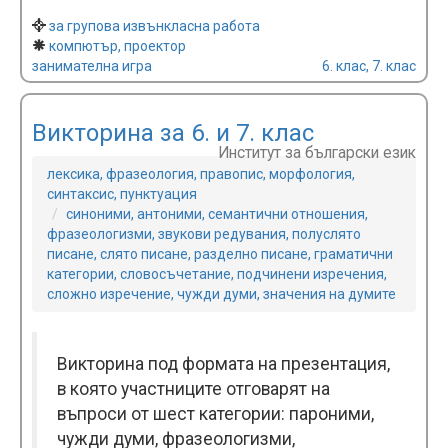
за групова извънкласна работа
компютър, проектор
занимателна игра
6. клас, 7. клас
Викторина за 6. и 7. клас
Институт за български език
лексика, фразеология, правопис, морфология,
синтаксис, пунктуация
синоними, антоними, семантични отношения,
фразеологизми, звукови редувания, полуслято
писане, слято писане, разделно писане, граматични
категории, словосъчетание, подчинени изречения,
сложно изречение, чужди думи, значения на думите
Викторина под формата на презентация,
в която участниците отговарят на
въпроси от шест категории: пароними,
чужди думи, фразеологизми,