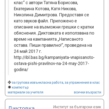
клас“ с автори Татяна Борисова,
Екатерина Котова, Катя Никова,
Николина Димитрова. Предоставя се
като звуков файл. Приложено е
описание на възможни грешки с кратки
обяснения. Диктовката е използвана по
време на кампанията „Написаното
остава. Пиши правилно!“, проведена на
24 май 2017 г.
http://ibl.bas.bg/kampaniyata-vnapisanoto-
ostava-pishi-pravilnov-na-24-may-2017-
godina/
за групова извънкласна работа, за упражнения в клас
компютър
материали за учителя
всички възрасти
Институт за български език
Диктовка