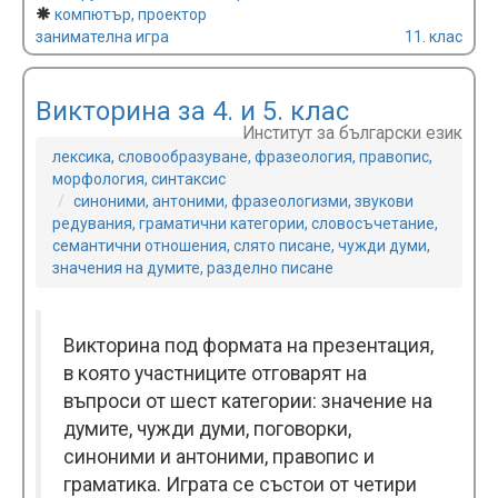
компютър, проектор
занимателна игра
11. клас
Викторина за 4. и 5. клас
Институт за български език
лексика, словообразуване, фразеология, правопис,
морфология, синтаксис
синоними, антоними, фразеологизми, звукови
редувания, граматични категории, словосъчетание,
семантични отношения, слято писане, чужди думи,
значения на думите, разделно писане
Викторина под формата на презентация,
в която участниците отговарят на
въпроси от шест категории: значение на
думите, чужди думи, поговорки,
синоними и антоними, правопис и
граматика. Играта се състои от четири