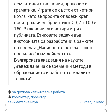
семантични отношения, правопис и
граматика. Играта се състои от четири
кръга, като въпросите от всеки кръг
носят различен брой точки: 50, 75, 100 и
150. Включени са и четири игри с
публиката. Езиковите задачи във
викторината са разработени в рамките
на проекта „Написаното остава. Пиши
правилно!“ към дейността на
Българската академия на науките
„Въвеждане на съвременни методи в
образованието и работата с младите
таланти“.
за групова извънкласна работа
компютър, проектор
занимателна игра
6. клас, 7. клас