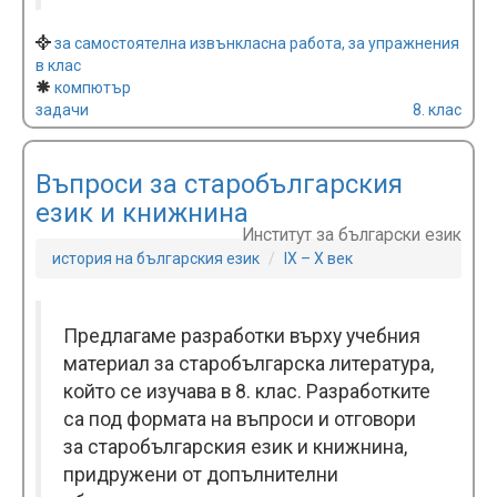
за самостоятелна извънкласна работа, за упражнения
в клас
компютър
задачи
8. клас
Въпроси за старобългарския
език и книжнина
Институт за български език
история на българския език
IX – X век
Предлагаме разработки върху учебния
материал за старобългарска литература,
който се изучава в 8. клас. Разработките
са под формата на въпроси и отговори
за старобългарския език и книжнина,
придружени от допълнителни