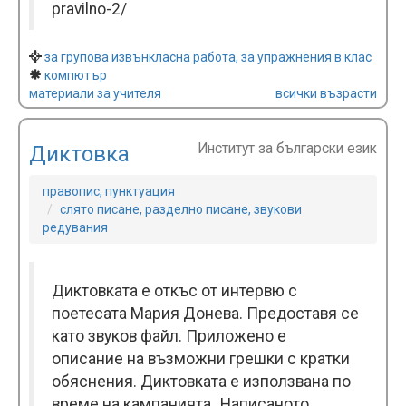
pravilno-2/
за групова извънкласна работа, за упражнения в клас
компютър
материали за учителя
всички възрасти
Институт за български език
Диктовка
правопис, пунктуация
слято писане, разделно писане, звукови
редувания
Диктовката е откъс от интервю с
поетесата Мария Донева. Предоставя се
като звуков файл. Приложено е
описание на възможни грешки с кратки
обяснения. Диктовката е използвана по
време на кампанията „Написаното