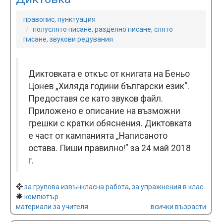
правопис, пунктуация
полуслято писане, разделно писане, слято
писане, звукови редувания
Диктовката е откъс от книгата на Беньо
Цонев „Хиляда години български език“.
Предоставя се като звуков файл.
Приложено е описание на възможни
грешки с кратки обяснения. Диктовката
е част от кампанията „Написаното
остава. Пиши правилно!” за 24 май 2018
г.
за групова извънкласна работа, за упражнения в клас
компютър
материали за учителя
всички възрасти