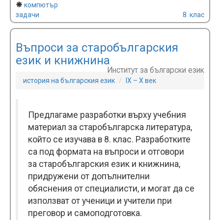
компютър
задачи
8. клас
Въпроси за старобългарския
език и книжнина
Институт за български език
история на българския език
IX – X век
Предлагаме разработки върху учебния
материал за старобългарска литература,
който се изучава в 8. клас. Разработките
са под формата на въпроси и отговори
за старобългарския език и книжнина,
придружени от допълнителни
обяснения от специалисти, и могат да се
използват от ученици и учители при
преговор и самоподготовка.