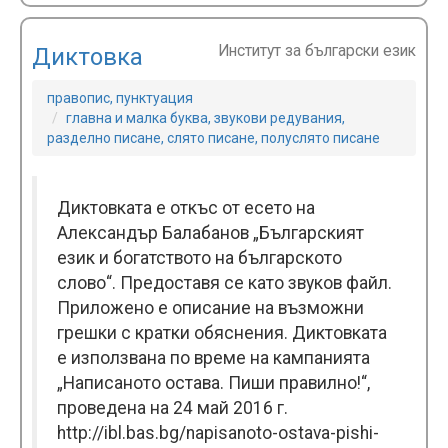
Институт за български език
Диктовка
правопис, пунктуация
главна и малка буква, звукови редувания,
разделно писане, слято писане, полуслято писане
Диктовката е откъс от есето на
Александър Балабанов „Българският
език и богатството на българското
слово“. Предоставя се като звуков файл.
Прилoжено e описание на възможни
грешки с кратки обяснения. Диктовката
е използвана по време на кампанията
„Написаното остава. Пиши правилно!“,
проведена на 24 май 2016 г.
http://ibl.bas.bg/napisanoto-ostava-pishi-