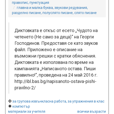
правопис, пунктуация
главна и малка буква, звукови редувания,
разделно писане, полуслято писане, слято писане
Диктовката е откъс от есето „Чудото на
четенето (Не само за деца)“ на Георги
Господинов. Предоставя се като звуков
файл. Прилoжено e описание на
възможни грешки с кратки обяснения.
Диктовката е използвана по време на
кампанията „Написаното остава. Пиши
правилно!“, проведена на 24 май 2016 г.
http://ibl.bas.bg/napisanoto-ostava-pishi-
pravilno-2/
за групова извънкласна работа, за упражнения в клас
компютър
материали за учителя
всички възрасти