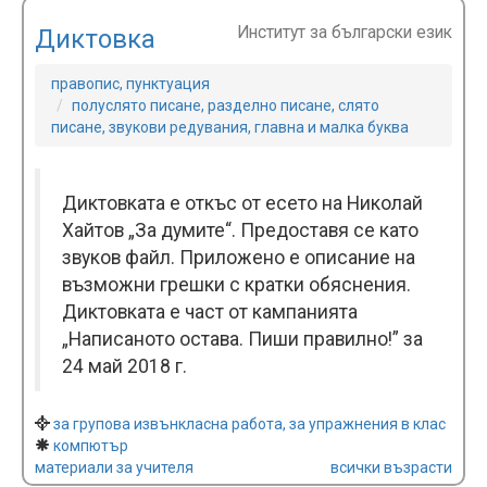
Институт за български език
Диктовка
правопис, пунктуация
полуслято писане, разделно писане, слято
писане, звукови редувания, главна и малка буква
Диктовката е откъс от есето на Николай
Хайтов „За думите“. Предоставя се като
звуков файл. Приложено е описание на
възможни грешки с кратки обяснения.
Диктовката е част от кампанията
„Написаното остава. Пиши правилно!” за
24 май 2018 г.
за групова извънкласна работа, за упражнения в клас
компютър
материали за учителя
всички възрасти