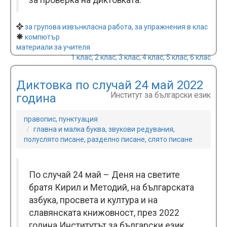
за проверка на диктовката.
за групова извънкласна работа, за упражнения в клас
компютър
материали за учителя
1 клас, 2 клас, 3 клас, 4 клас, 5 клас, 6 клас
Диктовка по случай 24 май 2022
Институт за български език
година
правопис, пунктуация
главна и малка буква, звукови редувания,
полуслято писане, разделно писане, слято писане
По случай 24 май – Деня на светите
братя Кирил и Методий, на българската
азбука, просвета и култура и на
славянската книжовност, през 2022
година Институтът за български език