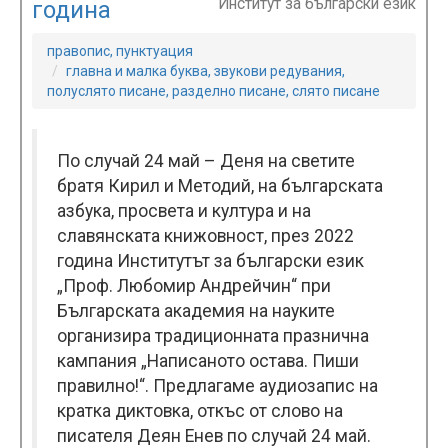
Институт за български език
година
правопис, пунктуация
главна и малка буква, звукови редувания,
полуслято писане, разделно писане, слято писане
По случай 24 май – Деня на светите
братя Кирил и Методий, на българската
азбука, просвета и култура и на
славянската книжовност, през 2022
година Институтът за български език
„Проф. Любомир Андрейчин“ при
Българската академия на науките
организира традиционната празнична
кампания „Написаното остава. Пиши
правилно!“. Предлагаме аудиозапис на
кратка диктовка, откъс от слово на
писателя Деян Енев по случай 24 май.