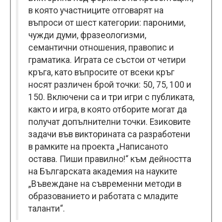
в която участниците отговарят на
въпроси от шест категории: пароними,
чужди думи, фразеологизми,
семантични отношения, правопис и
граматика. Играта се състои от четири
кръга, като въпросите от всеки кръг
носят различен брой точки: 50, 75, 100 и
150. Включени са и три игри с публиката,
както и игра, в която отборите могат да
получат допълнителни точки. Езиковите
задачи във викторината са разработени
в рамките на проекта „Написаното
остава. Пиши правилно!“ към дейността
на Българската академия на науките
„Въвеждане на съвременни методи в
образованието и работата с младите
таланти“.