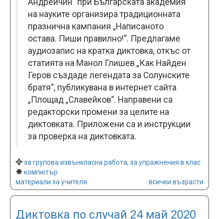
Андрейчин“ при Българската академия
на науките организира традиционната
празнична кампания „Написаното
остава. Пиши правилно!“. Предлагаме
аудиозапис на кратка диктовка, откъс от
статията на Манол Глишев „Как Найден
Геров създаде легендата за Солунските
братя“, публикувана в интернет сайта
„Площад „Славейков“. Направени са
редакторски промени за целите на
диктовката. Приложени са и инструкции
за проверка на диктовката.
за групова извънкласна работа, за упражнения в клас
компютър
материали за учителя
всички възрасти
Диктовка по случай 24 май 2020