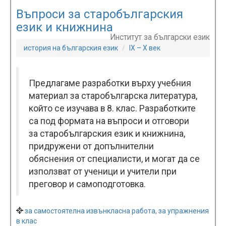
Въпроси за старобългарския
език и книжнина
Институт за български език
история на българския език
IX – X век
Предлагаме разработки върху учебния
материал за старобългарска литература,
който се изучава в 8. клас. Разработките
са под формата на въпроси и отговори
за старобългарския език и книжнина,
придружени от допълнителни
обяснения от специалисти, и могат да се
използват от ученици и учители при
преговор и самоподготовка.
за самостоятелна извънкласна работа, за упражнения
в клас