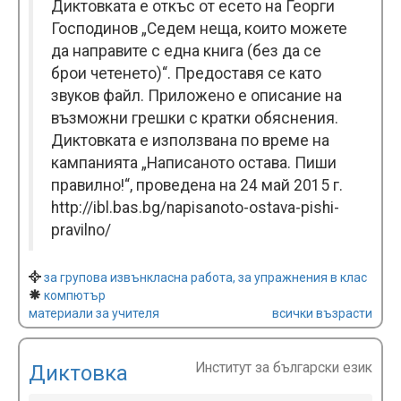
Диктовката е откъс от есето на Георги
Господинов „Седем неща, които можете
да направите с една книга (без да се
брои четенето)“. Предоставя се като
звуков файл. Прилoжено e описание на
възможни грешки с кратки обяснения.
Диктовката е използвана по време на
кампанията „Написаното остава. Пиши
правилно!“, проведена на 24 май 2015 г.
http://ibl.bas.bg/napisanoto-ostava-pishi-
pravilno/
за групова извънкласна работа, за упражнения в клас
компютър
материали за учителя
всички възрасти
Институт за български език
Диктовка