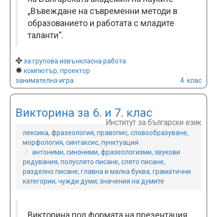
„Въвеждане на съвременни методи в
образованието и работата с младите
таланти“.
за групова извънкласна работа
компютър, проектор
занимателна игра
4. клас
Викторина за 6. и 7. клас
Институт за български език
лексика, фразеология, правопис, словообразуване,
морфология, синтаксис, пунктуация
антоними, синоними, фразеологизми, звукови
редувания, полуслято писане, слято писане,
разделно писане, главна и малка буква, граматични
категории, чужди думи, значения на думите
Викторина под формата на презентация,