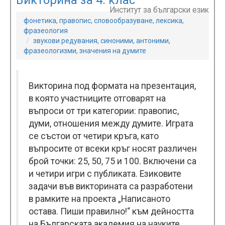
Викторина за 4. клас
Институт за български език
фонетика, правопис, словообразуване, лексика,
фразеология
звукови редувания, синоними, антоними,
фразеологизми, значения на думите
Викторина под формата на презентация,
в която участниците отговарят на
въпроси от три категории: правопис,
думи, отношения между думите. Играта
се състои от четири кръга, като
въпросите от всеки кръг носят различен
брой точки: 25, 50, 75 и 100. Включени са
и четири игри с публиката. Езиковите
задачи във викторината са разработени
в рамките на проекта „Написаното
остава. Пиши правилно!“ към дейността
на Българската академия на науките