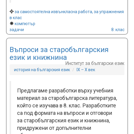
за самостоятелна извънкласна работа, за упражнения
в клас
компютър
задачи
8. клас
Въпроси за старобългарския
език и книжнина
Институт за български език
история на българския език
IX – X век
Предлагаме разработки върху учебния
материал за старобългарска литература,
който се изучава в 8. клас. Разработките
са под формата на въпроси и отговори
за старобългарския език и книжнина,
придружени от допълнителни