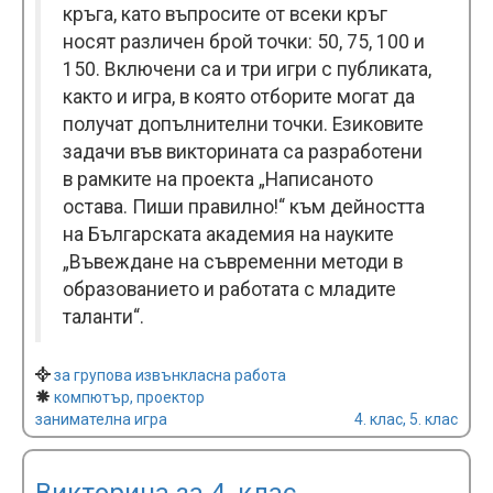
кръга, като въпросите от всеки кръг
носят различен брой точки: 50, 75, 100 и
150. Включени са и три игри с публиката,
както и игра, в която отборите могат да
получат допълнителни точки. Езиковите
задачи във викторината са разработени
в рамките на проекта „Написаното
остава. Пиши правилно!“ към дейността
на Българската академия на науките
„Въвеждане на съвременни методи в
образованието и работата с младите
таланти“.
за групова извънкласна работа
компютър, проектор
занимателна игра
4. клас, 5. клас