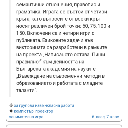
семантични отношения, правопис и
граматика. Играта се състои от четири
кръга, като въпросите от всеки кръг
носят различен брой точки: 50, 75, 100 и
150. Включени са и четири игри с
публиката. Езиковите задачи във
викторината са разработени в рамките
на проекта „Написаното остава. Пиши
правилно!“ към дейността на
Българската академия на науките
„Въвеждане на съвременни методи в
образованието и работата с младите
таланти“.
за групова извънкласна работа
компютър, проектор
занимателна игра
6. клас, 7. клас