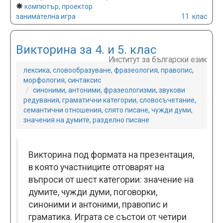
компютър, проектор
занимателна игра
11. клас
Викторина за 4. и 5. клас
Институт за български език
лексика, словообразуване, фразеология, правопис,
морфология, синтаксис
синоними, антоними, фразеологизми, звукови
редувания, граматични категории, словосъчетание,
семантични отношения, слято писане, чужди думи,
значения на думите, разделно писане
Викторина под формата на презентация,
в която участниците отговарят на
въпроси от шест категории: значение на
думите, чужди думи, поговорки,
синоними и антоними, правопис и
граматика. Играта се състои от четири