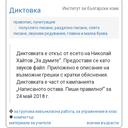
Институт за български език
Диктовка
правопис, пунктуация
полуслято писане, разделно писане, слято
писане, звукови редувания, главна и малка буква
Диктовката е откъс от есето на Николай
Хайтов „За думите“. Предоставя се като
звуков файл. Приложено е описание на
възможни грешки с кратки обяснения.
Диктовката е част от кампанията
„Написаното остава. Пиши правилно!” за
24 май 2018 г.
за групова извънкласна работа, за упражнения в клас
компютър
материали за учителя
всички възрасти