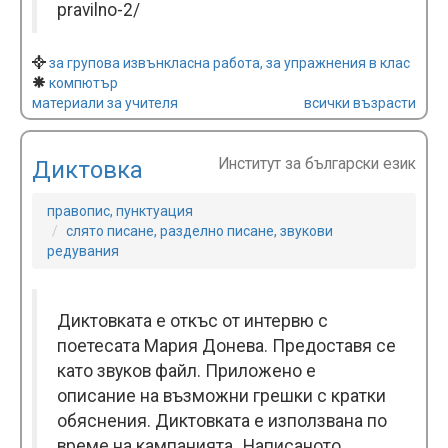
pravilno-2/
за групова извънкласна работа, за упражнения в клас
компютър
материали за учителя
всички възрасти
Институт за български език
Диктовка
правопис, пунктуация
слято писане, разделно писане, звукови
редувания
Диктовката е откъс от интервю с
поетесата Мария Донева. Предоставя се
като звуков файл. Приложено е
описание на възможни грешки с кратки
обяснения. Диктовката е използвана по
време на кампанията „Написаното