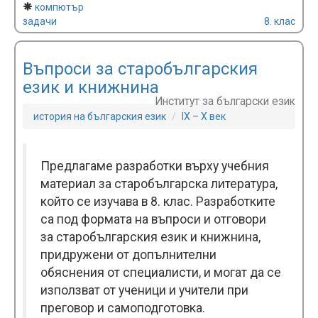
компютър
задачи
8. клас
Въпроси за старобългарския
език и книжнина
Институт за български език
история на българския език
IX – X век
Предлагаме разработки върху учебния
материал за старобългарска литература,
който се изучава в 8. клас. Разработките
са под формата на въпроси и отговори
за старобългарския език и книжнина,
придружени от допълнителни
обяснения от специалисти, и могат да се
използват от ученици и учители при
преговор и самоподготовка.