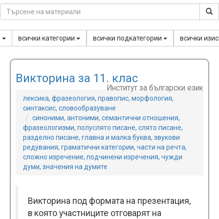
,
всички категории
всички подкатегории
всички изи
Викторина за 11. клас
Институт за български език
лексика, фразеология, правопис, морфология,
синтаксис, словообразуване
синоними, антоними, семантични отношения,
фразеологизми, полуслято писане, слято писане,
разделно писане, главна и малка буква, звукови
редувания, граматични категории, части на речта,
сложно изречение, подчинени изречения, чужди
думи, значения на думите
Викторина под формата на презентация,
в която участниците отговарят на