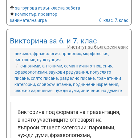
за групова извънкласна работа
компютър, проектор
занимателна игра
6. клас, 7. клас
Викторина за 6. и 7. клас
Институт за български език
лексика, фразеология, правопис, морфология,
синтаксис, пунктуация
синоними, антоними, семантични отношения,
фразеологизми, звукови редувания, полуслято
писане, слято писане, разделно писане, граматични
категории, словосъчетание, подчинени изречения,
сложно изречение, чужди думи, значения на думите
Викторина под формата на презентация,
в която участниците отговарят на
въпроси от шест категории: пароними,
чужди думи, фразеологизми,