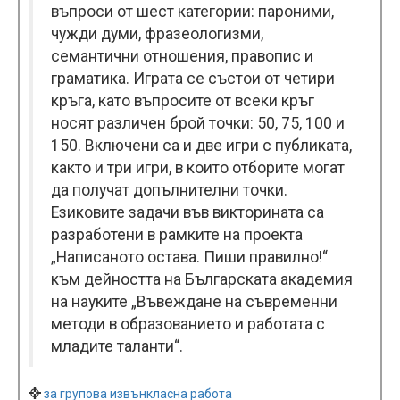
въпроси от шест категории: пароними,
чужди думи, фразеологизми,
семантични отношения, правопис и
граматика. Играта се състои от четири
кръга, като въпросите от всеки кръг
носят различен брой точки: 50, 75, 100 и
150. Включени са и две игри с публиката,
както и три игри, в които отборите могат
да получат допълнителни точки.
Езиковите задачи във викторината са
разработени в рамките на проекта
„Написаното остава. Пиши правилно!“
към дейността на Българската академия
на науките „Въвеждане на съвременни
методи в образованието и работата с
младите таланти“.
за групова извънкласна работа