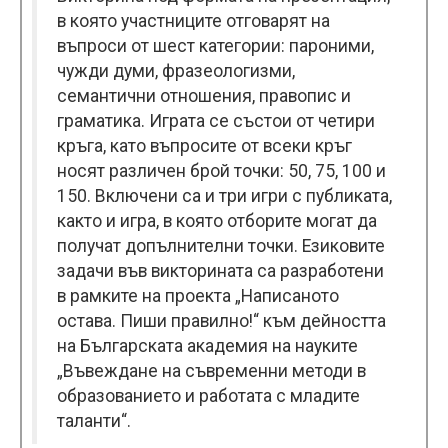
в която участниците отговарят на
въпроси от шест категории: пароними,
чужди думи, фразеологизми,
семантични отношения, правопис и
граматика. Играта се състои от четири
кръга, като въпросите от всеки кръг
носят различен брой точки: 50, 75, 100 и
150. Включени са и три игри с публиката,
както и игра, в която отборите могат да
получат допълнителни точки. Езиковите
задачи във викторината са разработени
в рамките на проекта „Написаното
остава. Пиши правилно!“ към дейността
на Българската академия на науките
„Въвеждане на съвременни методи в
образованието и работата с младите
таланти“.