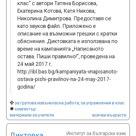
клас“ с автори Татяна Борисова,
Екатерина Котова, Катя Никова,
Николина Димитрова. Предоставя се
като звуков файл. Приложено е
описание на възможни грешки с кратки
обяснения. Диктовката е използвана по
време на кампанията „Написаното
остава. Пиши правилно!“, проведена на
24 май 2017 г.
http://ibl.bas.bg/kampaniyata-vnapisanoto-
ostava-pishi-pravilnov-na-24-may-2017-
godina/
за групова извънкласна работа, за упражнения в клас
компютър
материали за учителя
всички възрасти
Институт за български език
Диктовка