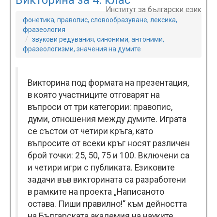
Викторина за 4. клас
Институт за български език
фонетика, правопис, словообразуване, лексика,
фразеология
звукови редувания, синоними, антоними,
фразеологизми, значения на думите
Викторина под формата на презентация,
в която участниците отговарят на
въпроси от три категории: правопис,
думи, отношения между думите. Играта
се състои от четири кръга, като
въпросите от всеки кръг носят различен
брой точки: 25, 50, 75 и 100. Включени са
и четири игри с публиката. Езиковите
задачи във викторината са разработени
в рамките на проекта „Написаното
остава. Пиши правилно!“ към дейността
на Българската академия на науките