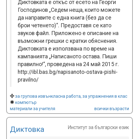
Диктовката е откъс от есето на Георги
Господинов „Седем неща, които можете
да направите с една книга (без да се
брои четенето)“. Предоставя се като
звуков файл. Прилoжено e описание на
възможни грешки с кратки обяснения.
Диктовката е използвана по време на
кампанията „Написаното остава. Пиши
правилно!“, проведена на 24 май 2015 г.
http://ibl.bas.bg/napisanoto-ostava-pishi-
pravilno/
за групова извънкласна работа, за упражнения в клас
компютър
материали за учителя
всички възрасти
Институт за български език
Диктовка