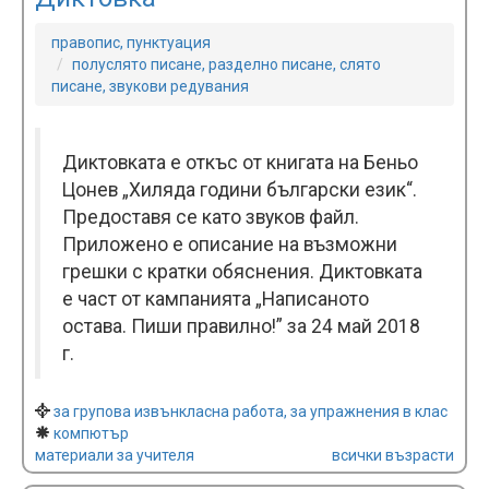
правопис, пунктуация
полуслято писане, разделно писане, слято
писане, звукови редувания
Диктовката е откъс от книгата на Беньо
Цонев „Хиляда години български език“.
Предоставя се като звуков файл.
Приложено е описание на възможни
грешки с кратки обяснения. Диктовката
е част от кампанията „Написаното
остава. Пиши правилно!” за 24 май 2018
г.
за групова извънкласна работа, за упражнения в клас
компютър
материали за учителя
всички възрасти