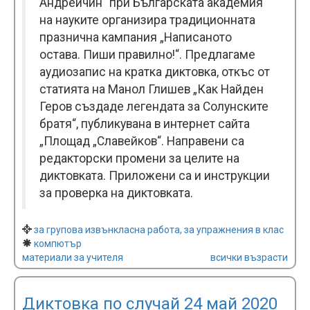
Андрейчин“ при Българската академия
на науките организира традиционната
празнична кампания „Написаното
остава. Пиши правилно!“. Предлагаме
аудиозапис на кратка диктовка, откъс от
статията на Манол Глишев „Как Найден
Геров създаде легендата за Солунските
братя“, публикувана в интернет сайта
„Площад „Славейков“. Направени са
редакторски промени за целите на
диктовката. Приложени са и инструкции
за проверка на диктовката.
за групова извънкласна работа, за упражнения в клас
компютър
материали за учителя
всички възрасти
Диктовка по случай 24 май 2020