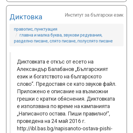
Институт за български език
Диктовка
правопис, пунктуация
главна и малка буква, звукови редувания,
разделно писане, слято писане, полуслято писане
Диктовката е откъс от есето на
Александър Балабанов „Българският
език и богатството на българското
слово“. Предоставя се като звуков файл.
Прилoжено e описание на възможни
грешки с кратки обяснения. Диктовката
е използвана по време на кампанията
„Написаното остава. Пиши правилно!“,
проведена на 24 май 2016 г.
http://ibl.bas.bg/napisanoto-ostava-pishi-