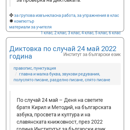
за проверка на диктовката.
за групова извънкласна работа, за упражнения в клас
компютър
материали за учителя
1 клас, 2 клас, 3 клас, 4 клас, 5 клас, 6 клас
Диктовка по случай 24 май 2022
Институт за български език
година
правопис, пунктуация
главна и малка буква, звукови редувания,
полуслято писане, разделно писане, слято писане
По случай 24 май – Деня на светите
братя Кирил и Методий, на българската
азбука, просвета и култура и на
славянската книжовност, през 2022
година Институтът за български език