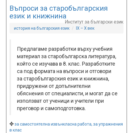
Въпроси за старобългарския
език и книжнина
Институт за български език
история на българския език
IX – X век
Предлагаме разработки върху учебния
материал за старобългарска литература,
който се изучава в 8. клас. Разработките
са под формата на въпроси и отговори
за старобългарския език и книжнина,
придружени от допълнителни
обяснения от специалисти, и могат да се
използват от ученици и учители при
преговор и самоподготовка.
за самостоятелна извънкласна работа, за упражнения
в клас