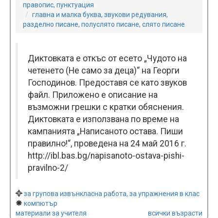
правопис, пунктуация
главна и малка буква, звукови редувания,
разделно писане, полуслято писане, слято писане
Диктовката е откъс от есето „Чудото на
четенето (Не само за деца)“ на Георги
Господинов. Предоставя се като звуков
файл. Прилoжено e описание на
възможни грешки с кратки обяснения.
Диктовката е използвана по време на
кампанията „Написаното остава. Пиши
правилно!“, проведена на 24 май 2016 г.
http://ibl.bas.bg/napisanoto-ostava-pishi-
pravilno-2/
за групова извънкласна работа, за упражнения в клас
компютър
материали за учителя
всички възрасти