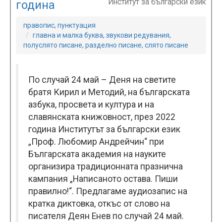
Институт за български език
година
правопис, пунктуация
главна и малка буква, звукови редувания,
полуслято писане, разделно писане, слято писане
По случай 24 май – Деня на светите
братя Кирил и Методий, на българската
азбука, просвета и култура и на
славянската книжовност, през 2022
година Институтът за български език
„Проф. Любомир Андрейчин“ при
Българската академия на науките
организира традиционната празнична
кампания „Написаното остава. Пиши
правилно!“. Предлагаме аудиозапис на
кратка диктовка, откъс от слово на
писателя Деян Енев по случай 24 май.