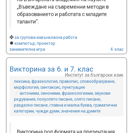
„Въвеждане на съвременни методи в
образованието и работата с младите
таланти“.
за групова извънкласна работа
компютър, проектор
занимателна игра
4. клас
Викторина за 6. и 7. клас
Институт за български език
лексика, фразеология, правопис, словообразуване,
морфология, синтаксис, пунктуация
антоними, синоними, фразеологизми, звукови
редувания, полуслято писане, слято писане,
разделно писане, главна и малка буква, граматични
категории, чужди думи, значения на думите
Викторина под формата на презентация,