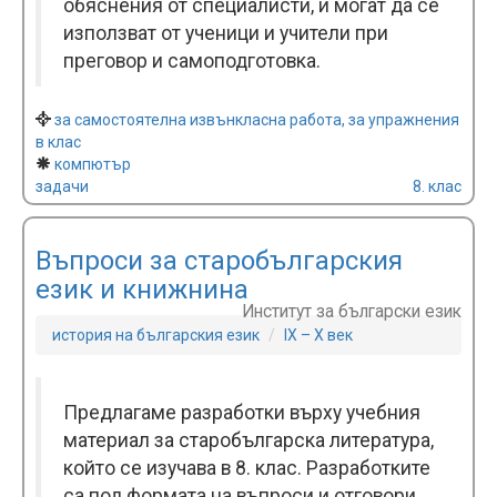
обяснения от специалисти, и могат да се
използват от ученици и учители при
преговор и самоподготовка.
за самостоятелна извънкласна работа, за упражнения
в клас
компютър
задачи
8. клас
Въпроси за старобългарския
език и книжнина
Институт за български език
история на българския език
IX – X век
Предлагаме разработки върху учебния
материал за старобългарска литература,
който се изучава в 8. клас. Разработките
са под формата на въпроси и отговори