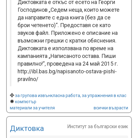
Диктовката е откъс от есето на Георги
Господинов „Седем неща, които можете
да направите с една книга (без да се
брои четенето)“. Предоставя се като
звуков файл. Прилoжено e описание на
възможни грешки с кратки обяснения.
Диктовката е използвана по време на
кампанията „Написаното остава. Пиши
правилно!“, проведена на 24 май 2015 г.
http://ibl.bas.bg/napisanoto-ostava-pishi-
pravilno/
за групова извънкласна работа, за упражнения в клас
компютър
материали за учителя
всички възрасти
Институт за български език
Диктовка