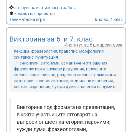
за групова извънкласна работа
компютър, проектор
занимателна игра
6. клас, 7. клас
Викторина за 6. и 7. клас
Институт за български език
лексика, фразеология, правопис, морфология,
синтаксис, пунктуация
синоними, антоними, семантични отношения,
фразеологизми, звукови редувания, полуслято
писане, слято писане, разделно писане, граматични
категории, словосъчетание, подчинени изречения,
сложно изречение, чужди думи, значения на думите
Викторина под формата на презентация,
в която участниците отговарят на
въпроси от шест категории: пароними,
чужди думи, фразеологизми,