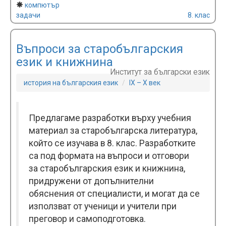
компютър
задачи
8. клас
Въпроси за старобългарския
език и книжнина
Институт за български език
история на българския език
IX – X век
Предлагаме разработки върху учебния
материал за старобългарска литература,
който се изучава в 8. клас. Разработките
са под формата на въпроси и отговори
за старобългарския език и книжнина,
придружени от допълнителни
обяснения от специалисти, и могат да се
използват от ученици и учители при
преговор и самоподготовка.