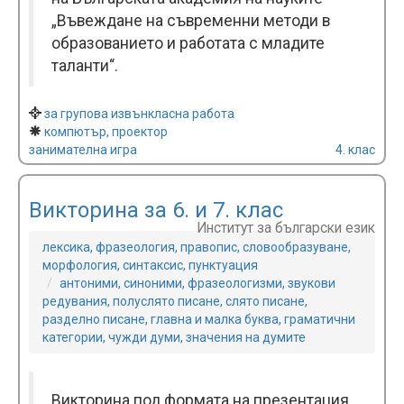
„Въвеждане на съвременни методи в
образованието и работата с младите
таланти“.
за групова извънкласна работа
компютър, проектор
занимателна игра
4. клас
Викторина за 6. и 7. клас
Институт за български език
лексика, фразеология, правопис, словообразуване,
морфология, синтаксис, пунктуация
антоними, синоними, фразеологизми, звукови
редувания, полуслято писане, слято писане,
разделно писане, главна и малка буква, граматични
категории, чужди думи, значения на думите
Викторина под формата на презентация,