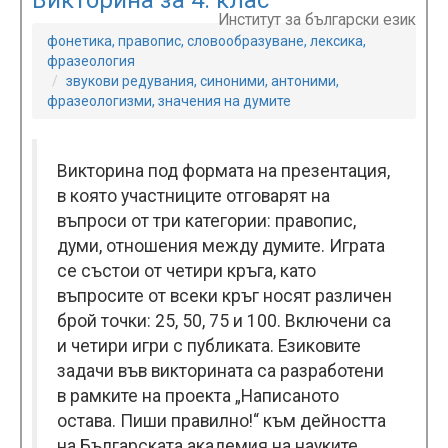
Викторина за 4. клас
Институт за български език
фонетика, правопис, словообразуване, лексика,
фразеология
звукови редувания, синоними, антоними,
фразеологизми, значения на думите
Викторина под формата на презентация,
в която участниците отговарят на
въпроси от три категории: правопис,
думи, отношения между думите. Играта
се състои от четири кръга, като
въпросите от всеки кръг носят различен
брой точки: 25, 50, 75 и 100. Включени са
и четири игри с публиката. Езиковите
задачи във викторината са разработени
в рамките на проекта „Написаното
остава. Пиши правилно!“ към дейността
на Българската академия на науките