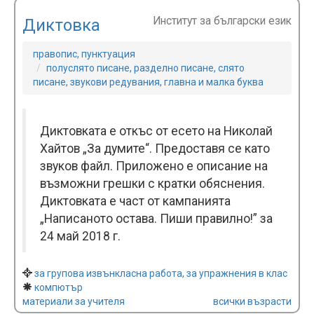
Институт за български език
Диктовка
правопис, пунктуация
полуслято писане, разделно писане, слято
писане, звукови редувания, главна и малка буква
Диктовката е откъс от есето на Николай
Хайтов „За думите“. Предоставя се като
звуков файл. Приложено е описание на
възможни грешки с кратки обяснения.
Диктовката е част от кампанията
„Написаното остава. Пиши правилно!” за
24 май 2018 г.
за групова извънкласна работа, за упражнения в клас
компютър
материали за учителя
всички възрасти