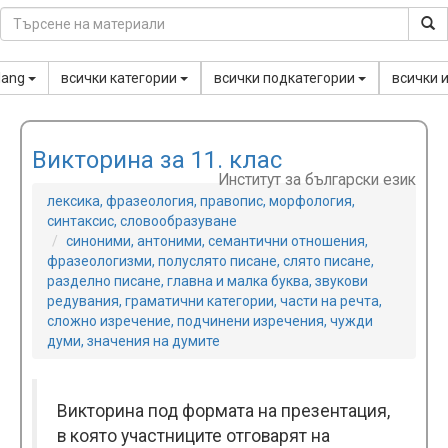
lang
всички категории
всички подкатегории
всички 
Викторина за 11. клас
Институт за български език
лексика, фразеология, правопис, морфология,
синтаксис, словообразуване
синоними, антоними, семантични отношения,
фразеологизми, полуслято писане, слято писане,
разделно писане, главна и малка буква, звукови
редувания, граматични категории, части на речта,
сложно изречение, подчинени изречения, чужди
думи, значения на думите
Викторина под формата на презентация,
в която участниците отговарят на