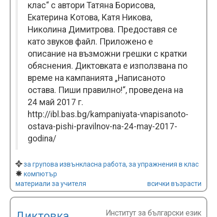
клас“ с автори Татяна Борисова,
Екатерина Котова, Катя Никова,
Николина Димитрова. Предоставя се
като звуков файл. Приложено е
описание на възможни грешки с кратки
обяснения. Диктовката е използвана по
време на кампанията „Написаното
остава. Пиши правилно!“, проведена на
24 май 2017 г.
http://ibl.bas.bg/kampaniyata-vnapisanoto-
ostava-pishi-pravilnov-na-24-may-2017-
godina/
за групова извънкласна работа, за упражнения в клас
компютър
материали за учителя
всички възрасти
Институт за български език
Диктовка