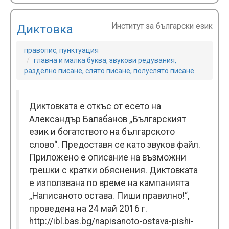
Институт за български език
Диктовка
правопис, пунктуация
главна и малка буква, звукови редувания,
разделно писане, слято писане, полуслято писане
Диктовката е откъс от есето на
Александър Балабанов „Българският
език и богатството на българското
слово“. Предоставя се като звуков файл.
Прилoжено e описание на възможни
грешки с кратки обяснения. Диктовката
е използвана по време на кампанията
„Написаното остава. Пиши правилно!“,
проведена на 24 май 2016 г.
http://ibl.bas.bg/napisanoto-ostava-pishi-