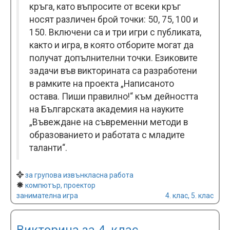
кръга, като въпросите от всеки кръг
носят различен брой точки: 50, 75, 100 и
150. Включени са и три игри с публиката,
както и игра, в която отборите могат да
получат допълнителни точки. Езиковите
задачи във викторината са разработени
в рамките на проекта „Написаното
остава. Пиши правилно!“ към дейността
на Българската академия на науките
„Въвеждане на съвременни методи в
образованието и работата с младите
таланти“.
за групова извънкласна работа
компютър, проектор
занимателна игра
4. клас, 5. клас