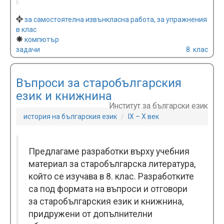
за самостоятелна извънкласна работа, за упражнения
в клас
компютър
задачи
8. клас
Въпроси за старобългарския
език и книжнина
Институт за български език
история на българския език
IX – X век
Предлагаме разработки върху учебния
материал за старобългарска литература,
който се изучава в 8. клас. Разработките
са под формата на въпроси и отговори
за старобългарския език и книжнина,
придружени от допълнителни