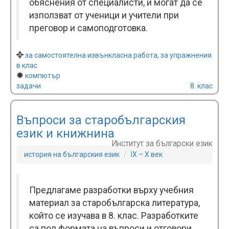
обяснения от специалисти, и могат да се
използват от ученици и учители при
преговор и самоподготовка.
за самостоятелна извънкласна работа, за упражнения
в клас
компютър
задачи
8. клас
Въпроси за старобългарския
език и книжнина
Институт за български език
история на българския език
IX – X век
Предлагаме разработки върху учебния
материал за старобългарска литература,
който се изучава в 8. клас. Разработките
са под формата на въпроси и отговори