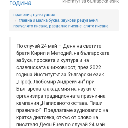
Институт за български език
година
правопис, пунктуация
главна и малка буква, звукови редувания,
полуслято писане, разделно писане, слято писане
По случай 24 май – Деня на светите
братя Кирил и Методий, на българската
азбука, просвета и култура и на
славянската книжовност, през 2022
година Институтът за български език
„Проф. Любомир Андрейчин“ при
Българската академия на науките
организира традиционната празнична
кампания „Написаното остава. Пиши
правилно!“. Предлагаме аудиозапис на
кратка диктовка, откъс от слово на
писателя Деян Енев по случай 24 май.