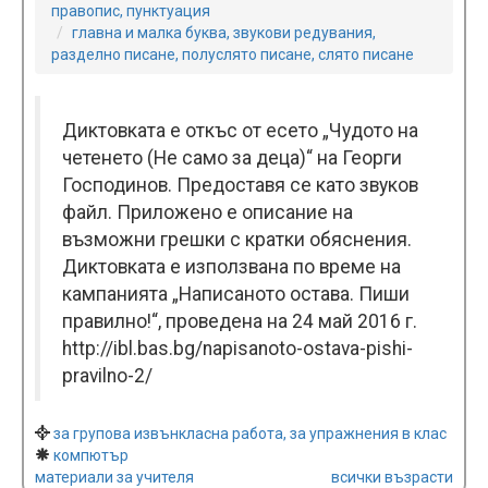
правопис, пунктуация
главна и малка буква, звукови редувания,
разделно писане, полуслято писане, слято писане
Диктовката е откъс от есето „Чудото на
четенето (Не само за деца)“ на Георги
Господинов. Предоставя се като звуков
файл. Прилoжено e описание на
възможни грешки с кратки обяснения.
Диктовката е използвана по време на
кампанията „Написаното остава. Пиши
правилно!“, проведена на 24 май 2016 г.
http://ibl.bas.bg/napisanoto-ostava-pishi-
pravilno-2/
за групова извънкласна работа, за упражнения в клас
компютър
материали за учителя
всички възрасти