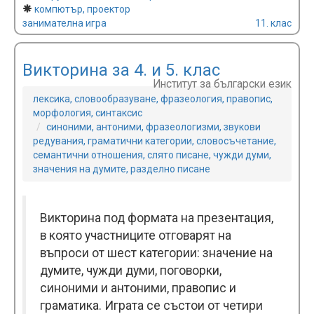
компютър, проектор
занимателна игра
11. клас
Викторина за 4. и 5. клас
Институт за български език
лексика, словообразуване, фразеология, правопис,
морфология, синтаксис
синоними, антоними, фразеологизми, звукови
редувания, граматични категории, словосъчетание,
семантични отношения, слято писане, чужди думи,
значения на думите, разделно писане
Викторина под формата на презентация,
в която участниците отговарят на
въпроси от шест категории: значение на
думите, чужди думи, поговорки,
синоними и антоними, правопис и
граматика. Играта се състои от четири