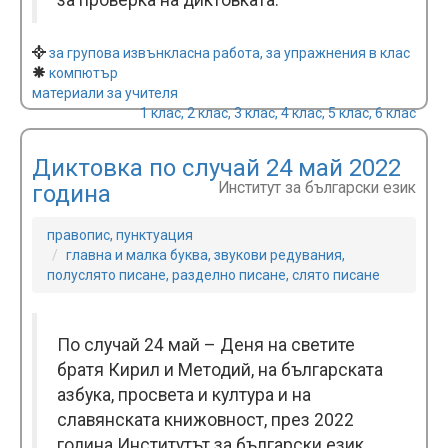
за проверка на диктовката.
за групова извънкласна работа, за упражнения в клас
компютър
материали за учителя
1 клас, 2 клас, 3 клас, 4 клас, 5 клас, 6 клас
Диктовка по случай 24 май 2022
Институт за български език
година
правопис, пунктуация
главна и малка буква, звукови редувания,
полуслято писане, разделно писане, слято писане
По случай 24 май – Деня на светите
братя Кирил и Методий, на българската
азбука, просвета и култура и на
славянската книжовност, през 2022
година Институтът за български език