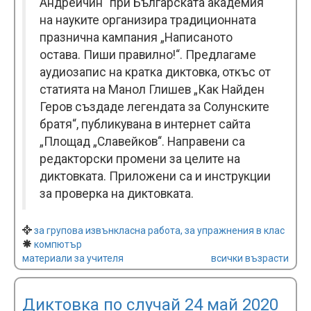
Андрейчин“ при Българската академия
на науките организира традиционната
празнична кампания „Написаното
остава. Пиши правилно!“. Предлагаме
аудиозапис на кратка диктовка, откъс от
статията на Манол Глишев „Как Найден
Геров създаде легендата за Солунските
братя“, публикувана в интернет сайта
„Площад „Славейков“. Направени са
редакторски промени за целите на
диктовката. Приложени са и инструкции
за проверка на диктовката.
за групова извънкласна работа, за упражнения в клас
компютър
материали за учителя
всички възрасти
Диктовка по случай 24 май 2020