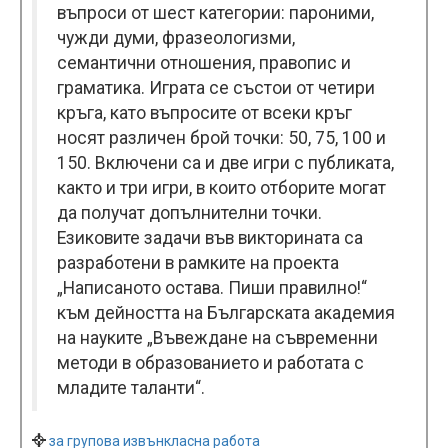
въпроси от шест категории: пароними,
чужди думи, фразеологизми,
семантични отношения, правопис и
граматика. Играта се състои от четири
кръга, като въпросите от всеки кръг
носят различен брой точки: 50, 75, 100 и
150. Включени са и две игри с публиката,
както и три игри, в които отборите могат
да получат допълнителни точки.
Езиковите задачи във викторината са
разработени в рамките на проекта
„Написаното остава. Пиши правилно!“
към дейността на Българската академия
на науките „Въвеждане на съвременни
методи в образованието и работата с
младите таланти“.
за групова извънкласна работа