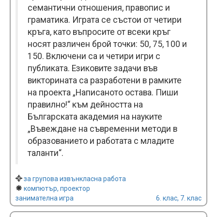
семантични отношения, правопис и
граматика. Играта се състои от четири
кръга, като въпросите от всеки кръг
носят различен брой точки: 50, 75, 100 и
150. Включени са и четири игри с
публиката. Езиковите задачи във
викторината са разработени в рамките
на проекта „Написаното остава. Пиши
правилно!“ към дейността на
Българската академия на науките
„Въвеждане на съвременни методи в
образованието и работата с младите
таланти“.
за групова извънкласна работа
компютър, проектор
занимателна игра
6. клас, 7. клас