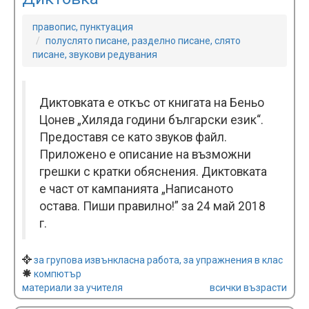
правопис, пунктуация
полуслято писане, разделно писане, слято
писане, звукови редувания
Диктовката е откъс от книгата на Беньо
Цонев „Хиляда години български език“.
Предоставя се като звуков файл.
Приложено е описание на възможни
грешки с кратки обяснения. Диктовката
е част от кампанията „Написаното
остава. Пиши правилно!” за 24 май 2018
г.
за групова извънкласна работа, за упражнения в клас
компютър
материали за учителя
всички възрасти