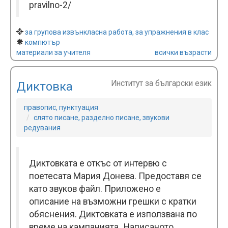
pravilno-2/
за групова извънкласна работа, за упражнения в клас
компютър
материали за учителя
всички възрасти
Институт за български език
Диктовка
правопис, пунктуация
слято писане, разделно писане, звукови
редувания
Диктовката е откъс от интервю с
поетесата Мария Донева. Предоставя се
като звуков файл. Приложено е
описание на възможни грешки с кратки
обяснения. Диктовката е използвана по
време на кампанията „Написаното