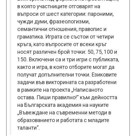
в която участниците отговарят на
въпроси от шест категории: пароними,
чужди думи, фразеологизми,
семантични отношения, правопис и
граматика. Играта се състои от четири
кръга, като въпросите от всеки кръг
носят различен брой точки: 50, 75, 100 и
150. Включени са и три игри с публиката,
както и игра, в която отборите могат да
получат допълнителни точки. Езиковите
задачи във викторината са разработени
в рамките на проекта „Написаното
остава. Пиши правилно!“ към дейността
на Българската академия на науките
„Въвеждане на съвременни методи в
образованието и работата с младите
таланти“.