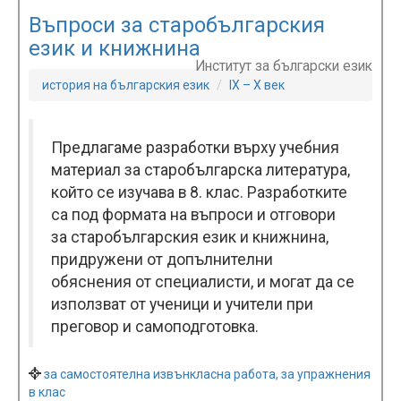
Въпроси за старобългарския
език и книжнина
Институт за български език
история на българския език
IX – X век
Предлагаме разработки върху учебния
материал за старобългарска литература,
който се изучава в 8. клас. Разработките
са под формата на въпроси и отговори
за старобългарския език и книжнина,
придружени от допълнителни
обяснения от специалисти, и могат да се
използват от ученици и учители при
преговор и самоподготовка.
за самостоятелна извънкласна работа, за упражнения
в клас