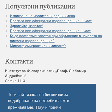
Популярни публикации
Изписване на числителни редни имена
Правила при официална кореспонденция. II част.
Здравейте, запетаи!
Правила при официална кореспонденция. I част.
Къде поставяме запетая при обръщение в началото на
писмена кореспонденция?
Мигрант, емигрант или имигрант?
Контакти
Институт за български език „Проф. Любомир
Андрейчин”
София 1113
бул. „Шипченски проход” 52, блок 17,
Тел./ Факс: +359 2 872 23 02
Този сайт използва бисквитки за
Електронна поща:
ibl@ibl.bas.bg
подобряване на потребителското
преживяване.
Научи повече