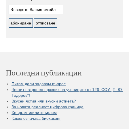
Последни публикации
Питам дали задавам въпрос
Честит патронен празник на учениците от 126. СОУ „П. Ю.
Тодоров“!
Вкусни ястия или вкусни ястиета?
За новата реалност цифрова граница
Хвъргам и/или хвърлям
Какво означава биохакинг