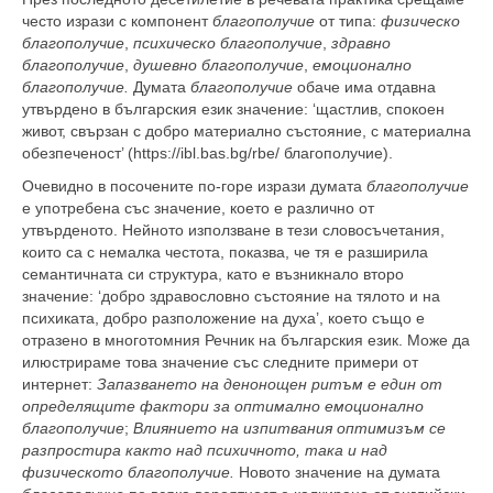
често изрази с компонент
благополучие
от типа:
физическо
благополучие
,
психическо благополучие
,
здравно
благополучие
,
душевно благополучие
,
емоционално
благополучие.
Думата
благополучие
обаче има отдавна
утвърдено в българския език значение: ‘щастлив, спокоен
живот, свързан с добро материално състояние, с материална
обезпеченост’ (https://ibl.bas.bg/rbe/ благополучие).
Очевидно в посочените по-горе изрази думата
благополучие
е употребена със значение, което е различно от
утвърденото. Нейното използване в тези словосъчетания,
които са с немалка честота, показва, че тя е разширила
семантичната си структура, като е възникнало второ
значение: ‘добро здравословно състояние на тялото и на
психиката, добро разположение на духа’, което също е
отразено в многотомния Речник на българския език. Може да
илюстрираме това значение със следните примери от
интернет:
Запазването на денонощен ритъм е един от
определящите фактори за оптимално емоционално
благополучие
;
Влиянието на изпитвания оптимизъм се
разпростира както над психичното, така и над
физическото благополучие.
Новото значение на думата