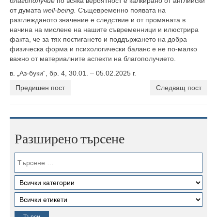
благополучие
по всяка вероятност е калкирано от английски
от думата
well-being.
Същевременно появата на
разглежданото значение е следствие и от промяната в
начина на мислене на нашите съвременници и илюстрира
факта, че за тях постигането и поддържането на добра
физическа форма и психологически баланс е не по-малко
важно от материалните аспекти на благополучието.
в. „Аз-буки“, бр. 4, 30.01. – 05.02.2025 г.
Предишен пост
Следващ пост
Разширено търсене