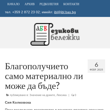
НАЧАЛО
АРХИВ
РЕДКОЛЕГИЯ
КОНТАКТИ
тел. +359 2 872 23 02; имейл:
ibl@ibl.bas.bg
Благополучието
6
ФЕВР. 2025
само материално ли
може да бъде?
публикувано в:
Значение на думите
,
Лексика
|
0
Сия Колковска
През последното десетилетие в речевата практика срещаме