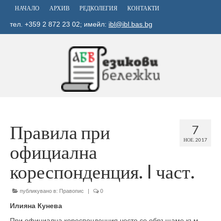
НАЧАЛО
АРХИВ
РЕДКОЛЕГИЯ
КОНТАКТИ
тел. +359 2 872 23 02; имейл:
ibl@ibl.bas.bg
Правила при
7
НОЕ. 2017
официална
кореспонденция. I част.
публикувано в:
Правопис
|
0
Илияна Кунева
При официална кореспонденция често се обръщаме към