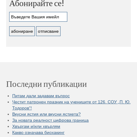
Абонирайте се!
Последни публикации
Питам дали задавам въпрос
Честит патронен празник на учениците от 126. СОУ „П. Ю.
Тодоров“!
Вкусни ястия или вкусни ястиета?
За новата реалност цифрова граница
Хвъргам и/или хвърлям
Какво означава биохакинг