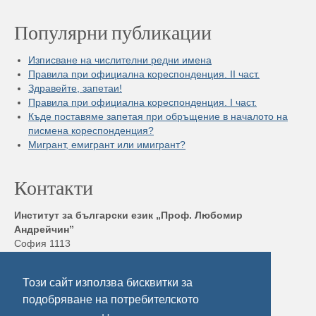
Популярни публикации
Изписване на числителни редни имена
Правила при официална кореспонденция. II част.
Здравейте, запетаи!
Правила при официална кореспонденция. I част.
Къде поставяме запетая при обръщение в началото на
писмена кореспонденция?
Мигрант, емигрант или имигрант?
Контакти
Институт за български език „Проф. Любомир
Андрейчин”
София 1113
бул. „Шипченски проход” 52, блок 17,
Тел./ Факс: +359 2 872 23 02
Този сайт използва бисквитки за
Електронна поща:
ibl@ibl.bas.bg
подобряване на потребителското