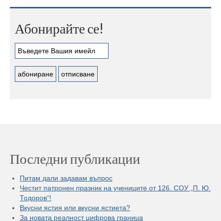
Абонирайте се!
Последни публикации
Питам дали задавам въпрос
Честит патронен празник на учениците от 126. СОУ „П. Ю.
Тодоров“!
Вкусни ястия или вкусни ястиета?
За новата реалност цифрова граница