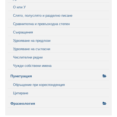
О или У
Слято, полуслято и разделно писане
Сравнителна и превъзходна степен
Съкращения
Удвояване на предлози
Удвояване на съгласни
Числителни редни
Чужди собствени имена
Пунктуация
Обръщение при кореспонденция
Цитиране
Фразеология