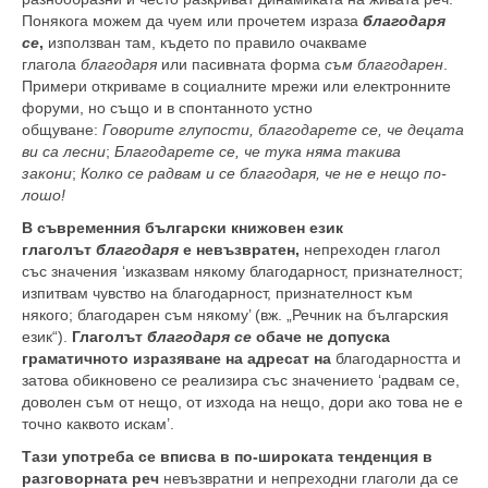
Понякога можем да чуем или прочетем израза
благодаря
се
,
използван там, където по правило очакваме
глагола
благодаря
или пасивната форма
съм благодарен
.
Примери откриваме в социалните мрежи или електронните
форуми, но също и в спонтанното устно
общуване:
Говорите глупости, благодарете се, че децата
ви са лесни
;
Благодарете се, че тука няма такива
закони
;
Колко се радвам и се благодаря, че не е нещо по-
лошо!
В съвременния български книжовен език
глаголът
благодаря
е невъзвратен,
непреходен глагол
със значения ‘изказвам някому благодарност, признателност;
изпитвам чувство на благодарност, признателност към
някого; благодарен съм някому’ (вж. „Речник на българския
език“).
Глаголът
благодаря се
обаче не допуска
граматичното изразяване на адресат на
благодарността и
затова обикновено се реализира със значението ‘радвам се,
доволен съм от нещо, от изхода на нещо, дори ако това не е
точно каквото искам’.
Тази употреба се вписва в по-широката тенденция в
разговорната реч
невъзвратни и непреходни глаголи да се