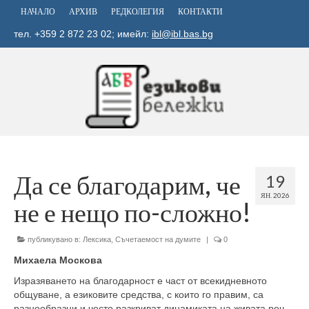
НАЧАЛО
АРХИВ
РЕДКОЛЕГИЯ
КОНТАКТИ
тел. +359 2 872 23 02; имейл:
ibl@ibl.bas.bg
Да се благодарим, че
19
ЯН. 2026
не е нещо по-сложно!
публикувано в:
Лексика
,
Съчетаемост на думите
|
0
Михаела Москова
Изразяването на благодарност е част от всекидневното
общуване, а езиковите средства, с които го правим, са
разнообразни и често разкриват динамиката на живата реч.