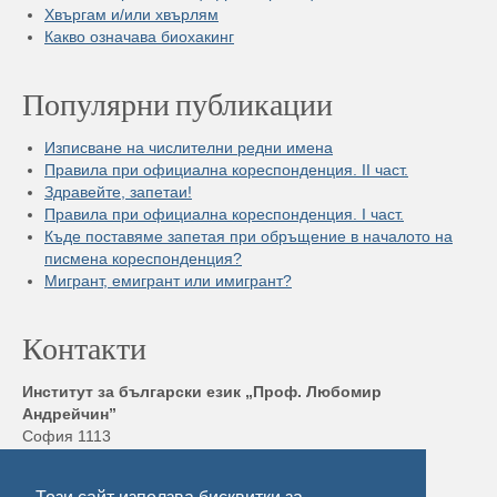
Хвъргам и/или хвърлям
Какво означава биохакинг
Популярни публикации
Изписване на числителни редни имена
Правила при официална кореспонденция. II част.
Здравейте, запетаи!
Правила при официална кореспонденция. I част.
Къде поставяме запетая при обръщение в началото на
писмена кореспонденция?
Мигрант, емигрант или имигрант?
Контакти
Институт за български език „Проф. Любомир
Андрейчин”
София 1113
бул. „Шипченски проход” 52, блок 17,
Тел./ Факс: +359 2 872 23 02