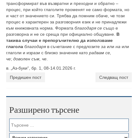
трансформират във възвратни и преходни и обратно –
процес, при който глаголите променят не само формата, но
и част от значението си. Трябва да помним обаче, че този
процес е характерен за разговорния език и не принадлежи
към книжовната норма. Формата
благодаря се
също е
разговорна и не се среща при официално общуване.
В
такива случаи е препоръчително да използваме
глагола
благодаря
в съчетание с предлозите
за
или
на
или
глаголи и изрази с близко значение като
радвам се,
че
;
доволен съм, че
.
в. „Аз-буки“, бр. 1, 08-14.01.2026 г.
Предишен пост
Следващ пост
Разширено търсене