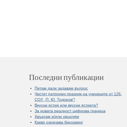
Последни публикации
Питам дали задавам въпрос
Честит патронен празник на учениците от 126.
СОУ „П. Ю. Тодоров“!
Вкусни ястия или вкусни ястиета?
За новата реалност цифрова граница
Хвъргам и/или хвърлям
Какво означава биохакинг