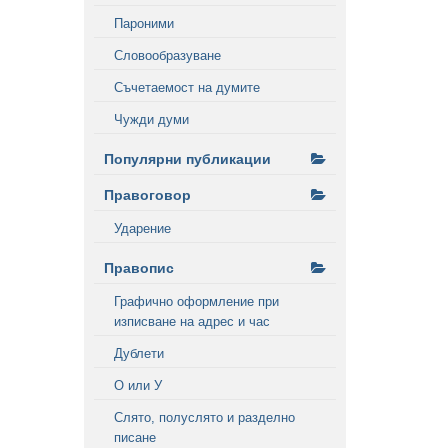
Пароними
Словообразуване
Съчетаемост на думите
Чужди думи
Популярни публикации
Правоговор
Ударение
Правопис
Графично оформление при
изписване на адрес и час
Дублети
О или У
Слято, полуслято и разделно
писане