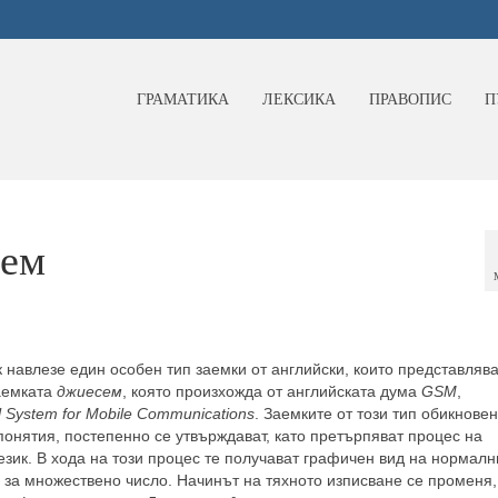
ГРАМАТИКА
ЛЕКСИКА
ПРАВОПИС
П
сем
 навлезе един особен тип заемки от английски, които представлява
заемката
джиесем
, която произ­хожда от английската дума
GSM
,
l System for Mobile Communications
. Заемките от този тип обикновен
понятия, постепенно се утвърждават, като пре­търпяват процес на
ик. В хода на този процес те получават графичен вид на нормалн
за мно­жествено число. Начинът на тяхното изписване се променя, 