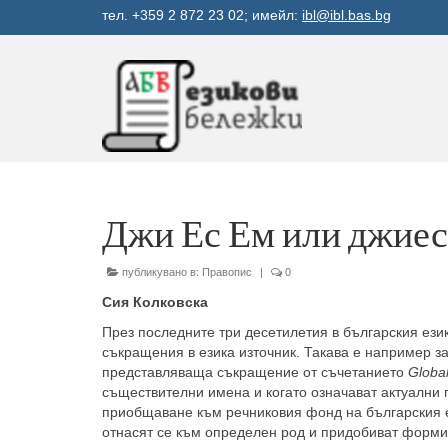
тел. +359 2 872 23 02; имейл:
ibl@ibl.bas.bg
Джи Ес Ем или джие
публикувано в:
Правопис
|
0
Сия Колковска
През последните три десетилетия в българския език
съкращения в езика източник. Такава е например 
представляваща съкращение от съчетанието
Globa
съществителни имена и когато означават актуал­ни 
приобщаване към речниковия фонд на българския ез
отнасят се към определен род и придобиват форми 