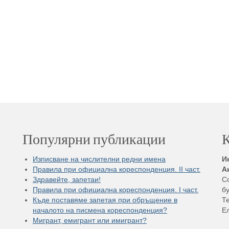
Популярни публикации
К
Изписване на числителни редни имена
И
Правила при официална кореспонденция. II част.
А
Здравейте, запетаи!
С
Правила при официална кореспонденция. I част.
бу
Къде поставяме запетая при обръщение в
Те
началото на писмена кореспонденция?
Е
Мигрант, емигрант или имигрант?