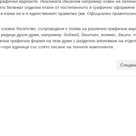
и графични варианти. Лексемата
джиесем
например освен на латини
оито бе­лежат отделни етапи от постепенното ѝ графично оформяне 
 в езика ни и е единственият правилен (вж.
Официален правописен
 словно богатство, съпроводени с поява на различни графични вар
и редица други думи, например:
диджей
,
джипиес
,
есемес
,
джипи
,
п
лични графични форми на тези думи с разделно из­писване на отде
о-горе единици със слято писане на техните компоненти.
Следва