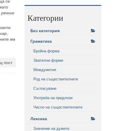
ца се
като
 речник
Категории
ианти
Без категория
иар
,
лните им
Граматика
Бройна форма
Звателни форми
щ пост
Междуметия
Род на съществителните
Съгласуване
Употреба на предлози
Число на съществителните
Лексика
Значение на думите