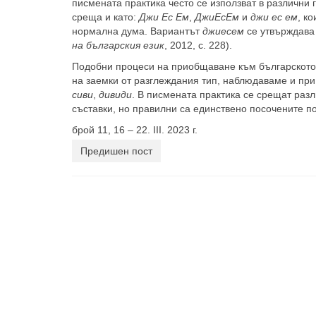
писмената практика често се из­ползват в различн
среща и като:
Джи Ес Ем
,
ДжиЕсЕм
и
джи ес ем
, к
нормална дума. Вариантът
джиесем
се утвърждава
на българския език
, 2012, с. 228).
Подобни процеси на приобщаване към българ­ското
на заемки от разглеж­дания тип, наблюдаваме и пр
сиви
,
дивиди
. В писмената практика се срещат раз­
съставки, но правилни са единствено посочените п
брой 11, 16 – 22. III. 2023 г.
Предишен пост