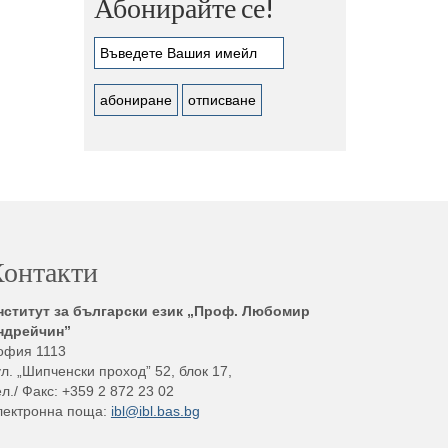
Абонирайте се!
онтакти
нститут за български език „Проф. Любомир
ндрейчин”
офия 1113
л. „Шипченски проход” 52, блок 17,
л./ Факс: +359 2 872 23 02
лектронна поща:
ibl@ibl.bas.bg