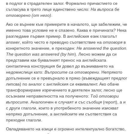
в подлог в страдателен залог. Формално причастието се
съгласува в трето лице единствено число:
На въпроса бе
отговорено (от него)
.
Ако се върнем към примерите в началото, ще забележим, че
именно това условие не е спазено. Каква е причината? Нека
разгледаме първия пример. В английския език глаголът
answer
, който често е преводно съответствие на
отговоря
в
конкретното значение, е преходен:
He answered the question.
The question was answered (by him
). Лесно можем да си
представим как буквалният пренос на английската
синтактична конструкция би довел до възникването на
недомислици като:
Въпросите са отговорени
. Непрякото
допълнение се е превърнало в пряко (въвеждащият предлог
липсва) по аналог с английския си еквивалент. Ако обаче
трансформираме изречението в деятелен залог, лесно ще
осъзнаем неправилността на полученото:
Той отговори
въпросите
. Аналогичен е случаят и със
съобщя
(report), а и
с други глаголи, които в употребеното значение изискват
непряко допълнение, а английските им съответствия са
преходни глаголи.
Овладяването на езици е огромно интелектуално богатство,