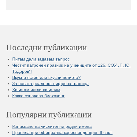
Последни публикации
Питам дали задавам въпрос
Честит патронен празник на учениците от 126. СОУ „П. Ю.
Тодоров“!
Вкусни ястия или вкусни ястиета?
За новата реалност цифрова граница
Хвъргам и/или хвърлям
Какво означава биохакинг
Популярни публикации
Изписване на числителни редни имена
Правила при официална кореспонденция. II част.