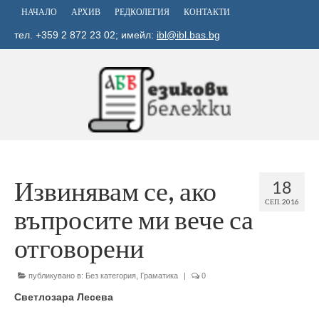
НАЧАЛО
АРХИВ
РЕДКОЛЕГИЯ
КОНТАКТИ
тел. +359 2 872 23 02; имейл:
ibl@ibl.bas.bg
Извинявам се, ако
18
СЕП. 2016
въпросите ми вече са
отговорени
публикувано в:
Без категория
,
Граматика
|
0
Светлозара Лесева