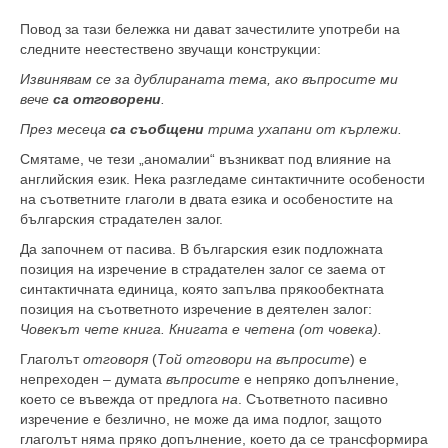
Повод за тази бележка ни дават зачестилите употреби на
следните неестествено звучащи конструкции:
Извинявам се за дублираната тема, ако въпросите ми
вече
са отговорени
.
През месеца
са съобщени
трима ухапани от кърлежи.
Смятаме, че тези „аномалии“ възникват под влияние на
английския език. Нека разгледаме синтактичните особености
на съответните глаголи в двата езика и особеностите на
българския страдателен залог.
Да започнем от пасива. В българския език подложната
позиция на изречение в страдателен залог се заема от
синтактичната единица, която запълва прякообектната
позиция на съответното изречение в деятелен залог:
Човекът чете книга. Книгата е четена (от човека).
Глаголът
отговоря
(
Той отговори на въпросите
) е
непреходен – думата
въпросите
е непряко допълнение,
което се въвежда от предлога
на
. Съответното пасивно
изречение е безлично, не може да има подлог, защото
глаголът няма пряко допълнение, което да се трансформира