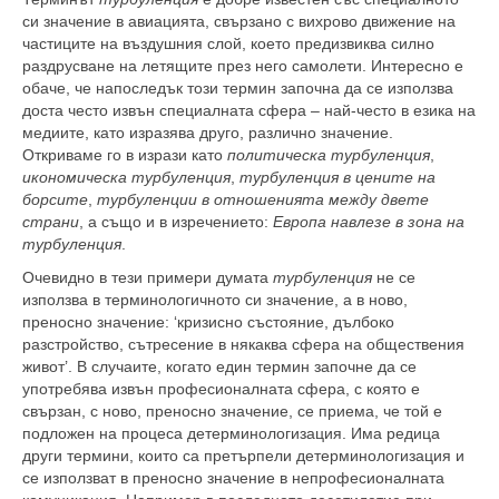
си значение в авиацията, свързано с вихрово движение на
частиците на въздушния слой, което предизвиква силно
раздрусване на летящите през него самолети. Интересно е
обаче, че напоследък този термин започна да се използва
доста често извън специалната сфера – най-често в езика на
медиите, като изразява друго, различно значение.
Откриваме го в изрази като
политическа турбуленция
,
икономическа турбуленция
,
турбуленция в цените на
борсите
,
турбуленции в отношенията между двете
страни
,
а също и в изречението:
Европа навлезе в зона на
турбуленция
.
Очевидно в тези примери думата
турбуленция
не се
използва в терминологичното си значение, а в ново,
преносно значение: ‘кризисно състояние, дълбоко
разстройство, сътресение в някаква сфера на обществения
живот’. В случаите, когато един термин започне да се
употребява извън професионалната сфера, с която е
свързан, с ново, преносно значение, се приема, че той е
подложен на процеса детерминологизация. Има редица
други термини, които са претърпели детерминологизация и
се използват в преносно значение в непрофесионалната