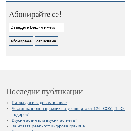
Абонирайте се!
Последни публикации
Питам дали задавам въпрос
Честит патронен празник на учениците от 126. СОУ „П. Ю.
Тодоров“!
Вкусни ястия или вкусни ястиета?
За новата реалност цифрова граница