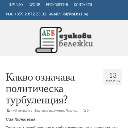
НАЧАЛО
АРХИВ
РЕДКОЛЕГИЯ
КОНТАКТИ
тел. +359 2 872 23 02; имейл:
ibl@ibl.bas.bg
Какво означава
13
МАР. 2025
политическа
турбуленция?
публикувано в:
Значение на думите
,
Лексика
|
0
Сия Колковска
Терминът
турбуленция
е добре известен със специалното