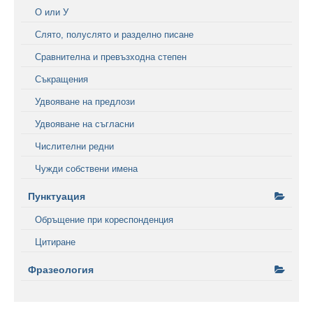
О или У
Слято, полуслято и разделно писане
Сравнителна и превъзходна степен
Съкращения
Удвояване на предлози
Удвояване на съгласни
Числителни редни
Чужди собствени имена
Пунктуация
Обръщение при кореспонденция
Цитиране
Фразеология