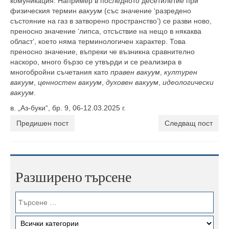
комуникация. Например в последното десетилетие при
физическия термин
вакуум
(със значение ‘разредено
състояние на газ в затворено пространство’) се разви ново,
преносно значение ‘липса, отсъствие на нещо в някаква
област’, което няма терминологичен характер. Това
преносно значение, въпреки че възникна сравнително
наскоро, много бързо се утвърди и се реализира в
многобройни съчетания като
правен вакуум
,
културен
вакуум
,
ценностен вакуум
,
духовен вакуум
,
идеологически
вакуум
.
в. „Аз-буки“, бр. 9, 06-12.03.2025 г.
Предишен пост
Следващ пост
Разширено търсене