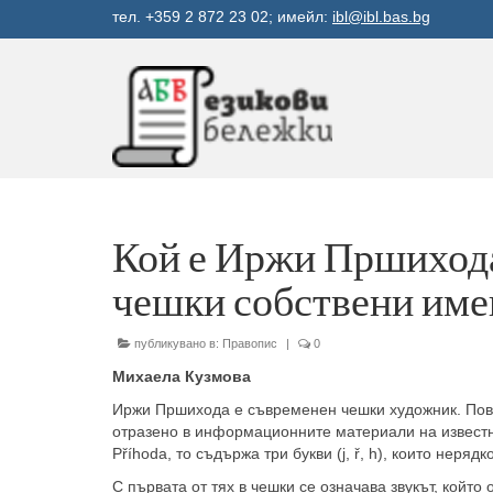
тел. +359 2 872 23 02; имейл:
ibl@ibl.bas.bg
Кой е Иржи Пршихода,
чешки собствени имен
публикувано в:
Правопис
|
0
Михаела Кузмова
Иржи Пршихода е съвременен чешки художник. Повод
отразено в информационните материали на известна
Příhoda, то съдържа три букви (j, ř, h), които неряд
С първата от тях в чешки се означава звукът, който