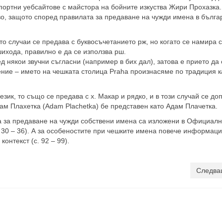
спортни уебсайтове с майстора на бойните изкуства Жири Прохазка.
во, защото според правилата за предаване на чужди имена в бълга
ето случаи се предава с буквосъчетанието рж, но когато се намира 
ихода, правилно е да се използва рш.
ед някои звучни съгласни (например в бих дал), затова е прието да 
чение – името на чешката столица Praha произнасяме по традиция к
език, то също се предава с х. Макар и рядко, и в този случай се до
м Плахетка (Adam Plachetka) бе представен като Адам Плачетка.
а за предаване на чужди собствени имена са изложени в Официал
. 30 – 36). А за особеностите при чешките имена повече информаци
онтекст (с. 92 – 99).
Следва