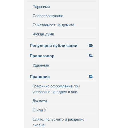
Пароними
Словообразуване
Съчетаемост на думите
Чужди думи
Популярни публикации
Правоговор
Ударение
Правопис
Графично оформление при
изписване на адрес и час
Дублети
О или У
Слято, полуслято и разделно
писане