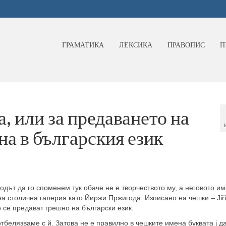
ГРАМАТИКА
ЛЕКСИКА
ПРАВОПИС
П
 или за предаването на
а в българския език
ът да го споменем тук обаче не е творчеството му, а неговото им
 столична галерия като Йиржи Пржигода. Изписано на чешки – Jiř
ко се предават грешно на български език.
 отбелязваме с й. Затова не е правилно в чешките имена буквата j д