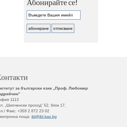
Абонирайте се!
онтакти
нститут за български език „Проф. Любомир
ндрейчин”
офия 1113
л. „Шипченски проход” 52, блок 17,
л./ Факс: +359 2 872 23 02
лектронна поща:
ibl@ibl.bas.bg