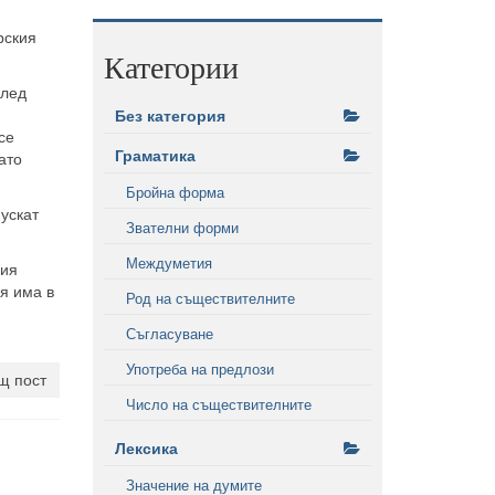
рския
Категории
след
Без категория
се
Граматика
ато
Бройна форма
пускат
Звателни форми
Междуметия
ния
я има в
Род на съществителните
Съгласуване
Употреба на предлози
щ пост
Число на съществителните
Лексика
Значение на думите