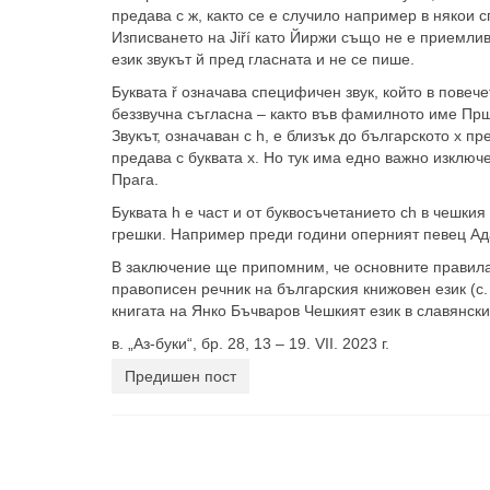
предава с ж, както се e случило например в някои 
Изписването на Jiří като Йиржи също не е приемли
език звукът й пред гласната и не се пише.
Буквата ř означава специфичен звук, който в повеч
беззвучна съгласна – както във фамилното име Прш
Звукът, означаван с h, е близък до българското х пр
предава с буквата х. Но тук има едно важно изклю
Прага.
Буквата h е част и от буквосъчетанието ch в чешкия 
грешки. Например преди години оперният певец Ада
В заключение ще припомним, че основните правил
правописен речник на българския книжовен език (с
книгата на Янко Бъчваров Чешкият език в славянски к
в. „Аз-буки“, бр. 28, 13 – 19. VII. 2023 г.
Предишен пост