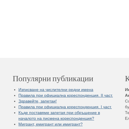
Популярни публикации
К
Изписване на числителни редни имена
И
Правила при официална кореспонденция. II част.
А
Здравейте, запетаи!
С
Правила при официална кореспонденция. I част.
бу
Къде поставяме запетая при обръщение в
Те
началото на писмена кореспонденция?
Е
Мигрант, емигрант или имигрант?