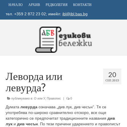
НАЧАЛО
АРХИВ
РЕДКОЛЕГИЯ
КОНТАКТИ
тел. +359 2 872 23 02; имейл:
ibl@ibl.bas.bg
Леворда или
20
СЕП. 2015
левурда?
публикувано в:
О или У
,
Правопис
|
0
Думата
левурда
означава „див лук, див чесън“. Тя се
употребява по-широко сравнително отскоро, все още
категорично се предпочитат традиционните названия
див
лук
и
див чесън
. По тези причини ударението и правописът