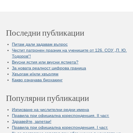
Последни публикации
Питам дали задавам въпрос
Честит патронен празник на учениците от 126. СОУ „П. Ю.
Тодоров“!
Вкусни ястия или вкусни ястиета?
За новата реалност цифрова граница
Хвъргам и/или хвърлям
Какво означава биохакинг
Популярни публикации
Изписване на числителни редни имена
Правила при официална кореспонденция. II част.
Здравейте, запетаи!
Правила при официална кореспонденция. I част.