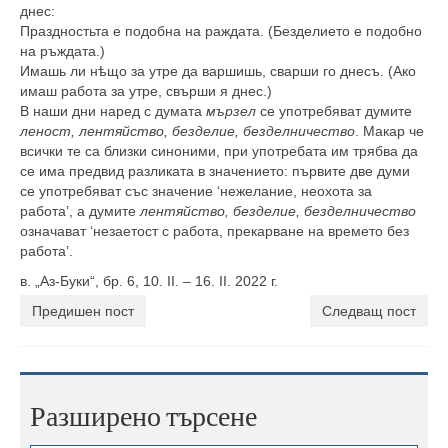
днес:
Праздностьта е подобна на раждата. (Безделието е подобно
на ръждата.)
Имашь ли нѣщо за утре да варшишь, сварши го днесъ. (Ако
имаш работа за утре, свърши я днес.)
В наши дни наред с думата
мързел
се употребяват думите
леност, лентяйство, безделие, безделничество
. Макар че
всички те са близки синоними, при употребата им трябва да
се има предвид разликата в значението: първите две думи
се употребяват със значение ‘нежелание, неохота за
работа’, а думите
лентяйство, безделие, безделничество
означават ‘незаетост с работа, прекарване на времето без
работа’.
в. „Аз-Буки“, бр. 6, 10. II. – 16. II. 2022 г.
Предишен пост
Следващ пост
Разширено търсене