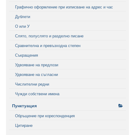
Графично оформление при изписване на адрес и час
Дублети
О или У
Слято, полуслято и разделно писане
Сравнителна и превъзходна степен
Съкращения
Удвояване на предлози
Удвояване на съгласни
Числителни редни
Чужди собствени имена
Пунктуация
Обръщение при кореспонденция
Цитиране