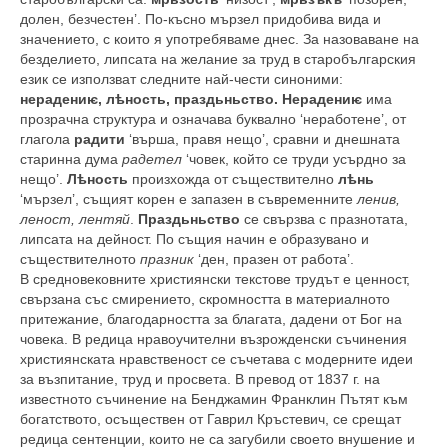
долен, безчестен’. По-късно мързел придобива вида и
значението, с които я употребяваме днес. За назоваване на
безделието, липсата на желание за труд в старобългарския
език се използват следните най-чести синоними:
нерадениѥ, лѣность, праздьньство. Нерадениѥ
има
прозрачна структура и означава буквално ‘неработене’, от
глагола
радити
‘върша, правя нещо’, сравни и днешната
старинна дума
радетел
‘човек, който се труди усърдно за
нещо’.
Лѣность
произхожда от съществително
лѣнь
‘мързел’, същият корен е запазен в съвременните
ленив,
леност, лентяй
.
Праздьньство
се свързва с празнотата,
липсата на дейност. По същия начин е образувано и
съществителното
празник
‘ден, празен от работа’.
В средновековните християнски текстове трудът е ценност,
свързана със смирението, скромността в материалното
притежание, благодарността за благата, дадени от Бог на
човека. В редица нравоучителни възрожденски съчинения
християнската нравственост се съчетава с модерните идеи
за възпитание, труд и просвета. В превод от 1837 г. на
известното съчинение на Бенджамин Франклин Пътят към
богатството, осъществен от Гаврил Кръстевич, се срещат
редица сентенции, които не са загубили своето внушение и