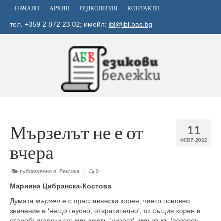
НАЧАЛО
АРХИВ
РЕДКОЛЕГИЯ
КОНТАКТИ
тел. +359 2 872 23 02; имейл:
ibl@ibl.bas.bg
Мързелът не е от
11
ФЕВР. 2022
вчера
публикувано в:
Лексика
|
0
Марияна Цибранска-Костова
Думата
мързел
е с праславянски корен, чието основно
значение е ‘нещо гнусно, отвратително’, от същия корен в
старобългарски са:
мрьзость
‘низост’,
мрьзъкъ
‘позорен,