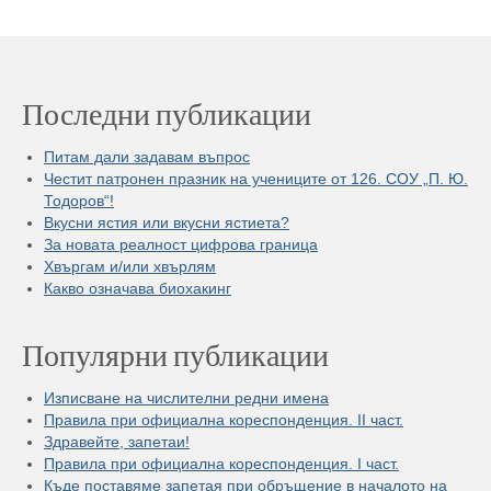
Последни публикации
Питам дали задавам въпрос
Честит патронен празник на учениците от 126. СОУ „П. Ю.
Тодоров“!
Вкусни ястия или вкусни ястиета?
За новата реалност цифрова граница
Хвъргам и/или хвърлям
Какво означава биохакинг
Популярни публикации
Изписване на числителни редни имена
Правила при официална кореспонденция. II част.
Здравейте, запетаи!
Правила при официална кореспонденция. I част.
Къде поставяме запетая при обръщение в началото на