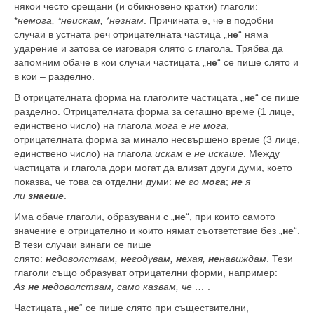
някои често срещани (и обикновено кратки) глаголи:
*
немога, *неискам, *незнам
. Причината е, че в подобни
случаи в устната реч отрицателната частица „
не
“ няма
ударение и затова се изговаря слято с глагола. Трябва да
запомним обаче в кои случаи частицата „
не
“ се пише слято и
в кои – разделно.
В отрицателната форма на глаголите частицата „
не
“ се пише
разделно. Отрицателната форма за сегашно време (1 лице,
единствено число) на глагола
мога
е
не мога
,
отрицателната форма за минало несвършено време (3 лице,
единствено число) на глагола
искам
е
не искаше
. Между
частицата и глагола дори могат да влизат други думи, което
показва, че това са отделни думи:
не
го
мога
;
не
я
ли
знаеше
.
Има обаче глаголи, образувани с „
не
“, при които самото
значение е отрицателно и които нямат съответствие без „
не
“.
В тези случаи винаги се пише
слято:
не
доволствам,
не
годувам,
не
хая,
не
навиждам
. Тези
глаголи също образуват отрицателни форми, например:
Аз
не не
доволствам, само казвам, че …
.
Частицата „
не
“ се пише слято при съществителни,