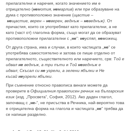
прилагателни и наречия, когато значението им е
отрицателно (
не
мотия,
не
марлив
) или при образуване на
дума с противоположно значение (
щастие –
не
щастие,
верен –
не
верен, веднъж –
не
веднъж)
. От
причастия, които се употребяват като прилагателни, а не
като (част от) глаголна форма, също могат да се образуват
противоположни прилагателни с „
не
“:
не
успял,
не
можещ.
От друга страна, има и случаи, в които частицата „
не
“ се
употребява самостоятелно и затова се пише отделно от
прилагателното, съществителното или наречието, срв:
Той е
идвал
не
веднъж, а три пъти
и
Той
не
веднъж е
идвал
;
Скъсал си
не
узрели, а зелени ябълки
и
Не
късай
не
узрели ябълки
.
При съмнение относно правописа винаги можете да
проверите в
Официалния правописен речник на българския
език
(изд. „Просвета“, София, 2012). Ако даден глагол,
започващ с „
не-
“, не присъства в Речника, най-вероятно това
е отрицателна форма на глагола и частицата „
не
“ трябва да
се напише разделно.