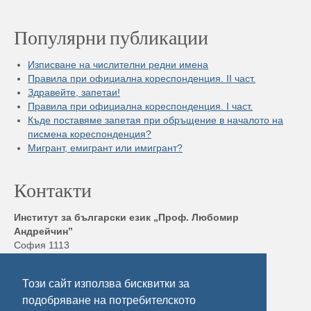
Популярни публикации
Изписване на числителни редни имена
Правила при официална кореспонденция. II част.
Здравейте, запетаи!
Правила при официална кореспонденция. I част.
Къде поставяме запетая при обръщение в началото на
писмена кореспонденция?
Мигрант, емигрант или имигрант?
Контакти
Институт за български език „Проф. Любомир
Андрейчин”
София 1113
бул. „Шипченски проход” 52, блок 17,
Тел./ Факс: +359 2 872 23 02
Този сайт използва бисквитки за
Електронна поща:
ibl@ibl.bas.bg
подобряване на потребителското