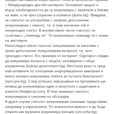
– Международен ден без интернет. Основният акцент е
върху необходимостта да се комуникира с приятели и близки
на живо, а не чрез социалки и есемеси (duma.bg). Виждаме,
че глаголът се употребява с непряко допълнение
(комуникирам с някого), т.е. в това значение той е
непреходен глагол. В множествено число глаголът се
съчетава с „помежду си“: Те комуникират помежду си с езика
на жестовете.
Напоследък обаче глаголът комуникирам се използва с
пряко допълнение (комуникирам въпроса), т.е. като
преходен глагол. Ето примери от интернет: Одиторът следва
да комуникира въпроса с лицата, натоварени с общо
управление (bulnao.government.bg); Местната власт е сред
най-активните по отношение информационни кампании и
много активно комуникира темата за пътната безопасност
(sars.gov.bg); След успешно завършване на програмата ще
можеш да комуникираш идеи и резултати с аудитория и
клиенти (findglocal.com). В тези примери глаголът
комуникирам е синоним на обсъждам.
В други случаи глаголът комуникирам означава ‘представям’,
например в изреченията: От значителна важност е да бъде
открито как музиката комуникира емоции (uni-sofia.bg);