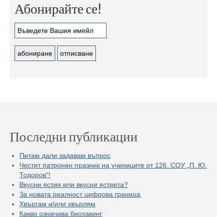
Абонирайте се!
Последни публикации
Питам дали задавам въпрос
Честит патронен празник на учениците от 126. СОУ „П. Ю.
Тодоров“!
Вкусни ястия или вкусни ястиета?
За новата реалност цифрова граница
Хвъргам и/или хвърлям
Какво означава биохакинг