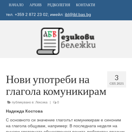
НАЧАЛО
АРХИВ
РЕДКОЛЕГИЯ
КОНТАКТИ
тел. +359 2 872 23 02; имейл:
ibl@ibl.bas.bg
Нови употреби на
3
СЕП. 2021
глагола комуникирам
публикувано в:
Лексика
|
0
Надежда Костова
С основното си значение глаголът комуникирам е синоним
на глагола общувам, например: В последната неделя на
януари световната общественост почита любопитен празник