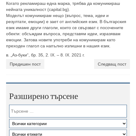
Когато рекламираш една марка, трябва да комуникираш
нейната уникалност (capital.bg).
Моделът комуникирам нещо (въпрос, тема, идеи и
резултати, емоции) е зает от английския език. В българския
език имаме други глаголи, които се свързват с посочените
обекти: обсъждам въпроса, представям идеи, изразявам
емоции. Затова новите употреби на комуникирам като
преходен глагол са напълно излишни в нашия език.
в. „Аз-буки“, бр. 35, 2. IX. – 8. IX. 2021 г.
Предишен пост
Следващ пост
Разширено търсене