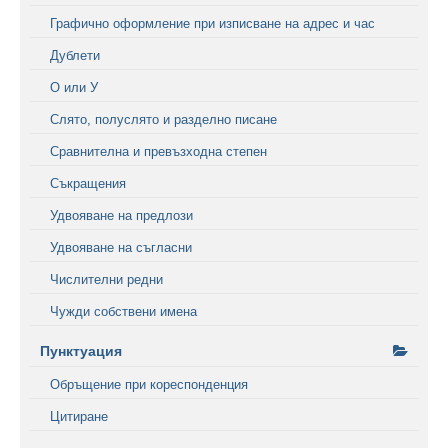
Графично оформление при изписване на адрес и час
Дублети
О или У
Слято, полуслято и разделно писане
Сравнителна и превъзходна степен
Съкращения
Удвояване на предлози
Удвояване на съгласни
Числителни редни
Чужди собствени имена
Пунктуация
Обръщение при кореспонденция
Цитиране