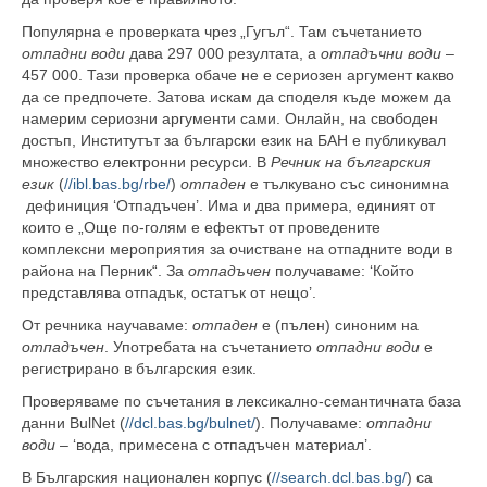
Популярна е проверката чрез „Гугъл“. Там съчетанието
отпадни води
дава 297 000 резултата, а
отпадъчни води
–
457 000. Тази проверка обаче не е сериозен аргумент какво
да се предпочете. Затова искам да споделя къде можем да
намерим сериозни аргументи сами. Онлайн, на свободен
достъп, Институтът за български език на БАН е публикувал
множество електронни ресурси. В
Речник на българския
език
(
//ibl.bas.bg/rbe/
)
отпаден
е тълкувано със синонимна
дефиниция ‘Отпадъчен’. Има и два примера, единият от
които е „Още по-голям е ефектът от проведените
комплексни мероприятия за очистване на
отпадните води
в
района на Перник“. За
отпадъчен
получаваме: ‘Който
представлява отпадък, остатък от нещо’.
От речника научаваме:
отпаден
е (пълен) синоним на
отпадъчен
. Употребата на съчетанието
отпадни води
е
регистрирано в българския език.
Проверяваме по съчетания в лексикално-семантичната база
данни BulNet (
//dcl.bas.bg/bulnet/
)
. Получаваме:
отпадни
води
– ‘вода, примесена с отпадъчен материал’.
В Българския национален корпус (
//search.dcl.bas.bg/
) са