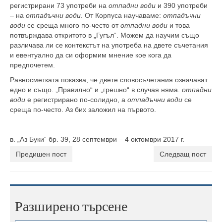
регистрирани 73 употреби на
отпадни води
и 390 употреби
– на
отпадъчни води
. От Корпуса научаваме:
отпадъчни
води
се среща много по-често от
отпадни води
и това
потвърждава откритото в „Гугъл“. Можем да научим също
различава ли се контекстът на употреба на двете съчетания
и евентуално да си оформим мнение кое кога да
предпочетем.
Равносметката показва, че двете словосъчетания означават
едно и също. „Правилно“ и „грешно“ в случая няма.
отпадни
води
е регистрирано по-солидно, а
отпадъчни води
се
среща по-често. Аз бих заложил на първото.
в. „Аз Буки“ бр. 39, 28 септември – 4 октомври 2017 г.
Предишен пост
Следващ пост
Разширено търсене