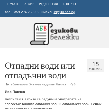
НАЧАЛО
АРХИВ
РЕДКОЛЕГИЯ
КОНТАКТИ
тел. +359 2 872 23 02; имейл:
ibl@ibl.bas.bg
Отпадни води или
15
ФЕВР. 2018
отпадъчни води
публикувано в:
Значение на думите
,
Лексика
|
0
Иво Панчев
Четох текст, в който се редуваше употребата на
словосъчетанията
отпадни води
и
отпадъчни води
. Реших
да проверя кое е правилното.