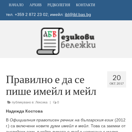
НАЧАЛО
АРХИВ
РЕДКОЛЕГИЯ
КОНТАКТИ
тел. +359 2 872 23 02; имейл:
ibl@ibl.bas.bg
Правилно е да се
20
ОКТ. 2017
пише имейл и мейл
публикувано в:
Лексика
|
0
Надежда Костова
В
Официалния правописен речник на българския език
(2012
г.) са включени новите думи
имейл
и
мейл
. Това са заемки от
английски език, в който думата
е-
mail
е написана с малко