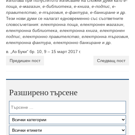
използва при полуслятото изписване на сложни думи като
е-
поща
,
е-магазин
,
е-библиотека
,
е-книга
,
е-подпис
,
е-
правителство
,
е-търговия
,
е-фактура
,
е-банкиране
и др.
Тези нови думи се налагат едновременно със съответните
словосъчетания:
електронна поща
,
електронен магазин
,
електронна библиотека
,
електронна книга
,
електронен
подпис
,
електронно правителство
,
електронна търговия
,
електронна фактура
,
електронно банкиране
и др.
в. „Аз Буки“ бр. 10, 9 – 15 март 2017 г.
Предишен пост
Следващ пост
Разширено търсене