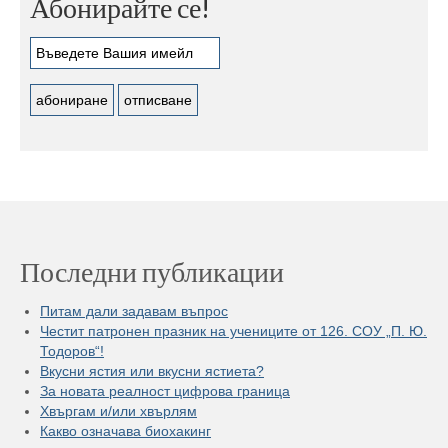
Абонирайте се!
Последни публикации
Питам дали задавам въпрос
Честит патронен празник на учениците от 126. СОУ „П. Ю.
Тодоров“!
Вкусни ястия или вкусни ястиета?
За новата реалност цифрова граница
Хвъргам и/или хвърлям
Какво означава биохакинг