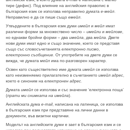
тире (дефис). Под влияние на английския правопис в
българския език се използва неправилно думата
е-мейл
.
Неправилно е да се пише също
емейл
.
Утвърдените в българския език думи
имейл
и
мейл
имат
различни форми за множествено число –
имейли
и
мейлове
,
но еднакви бройни форми – два
имейла
, два
мейла
. Двете
нови думи имат едно и също значение, което се представя
също със словосъчетанията
електронно писмо
,
електронно съобщение
. От употребите на двете думи се
вижда, че думата
мейл
има по-разговорен характер.
Освен като съществително име думата
имейл
се използва
като неизменяемо прилагателно в съчетанието
имейл адрес
,
което е синоним на
електронен адрес
.
Думата
имейл
се използва и със значение ‘електронна поща’
(
прати ми снимката на имейла
).
Английската дума
е-
mail
, написана на латиница, се използва
в българския език при представяне на лични данни в
документи, във визитни картички.
Моделът на английските думи е зает в българския език и се