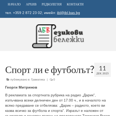
НАЧАЛО
АРХИВ
РЕДКОЛЕГИЯ
КОНТАКТИ
тел. +359 2 872 23 02; имейл:
ibl@ibl.bas.bg
Спорт ли е футболът?
11
ДЕК. 2025
публикувано в:
Граматика
|
0
Георги Митринов
В рекламата за спортната рубрика на радио „Дарик“,
излъчвана всеки делничен ден от 17.00 ч., и в началото на
всяко предаване се отбелязва: „Дарик – радиото, което ви
казва всичко за футбола и спорта“. Изразът е наложен от
създателя и основен водещ на предаването Томислав Русев.