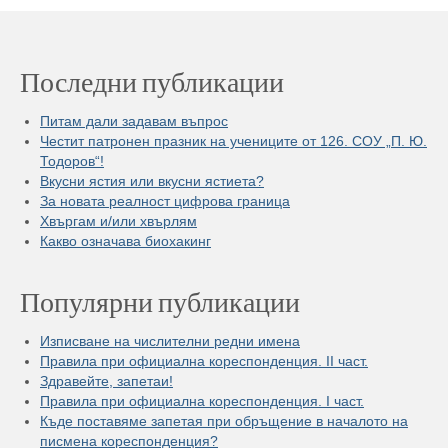
Последни публикации
Питам дали задавам въпрос
Честит патронен празник на учениците от 126. СОУ „П. Ю.
Тодоров“!
Вкусни ястия или вкусни ястиета?
За новата реалност цифрова граница
Хвъргам и/или хвърлям
Какво означава биохакинг
Популярни публикации
Изписване на числителни редни имена
Правила при официална кореспонденция. II част.
Здравейте, запетаи!
Правила при официална кореспонденция. I част.
Къде поставяме запетая при обръщение в началото на
писмена кореспонденция?