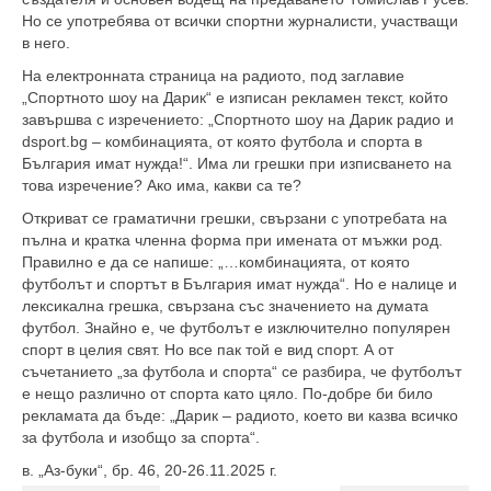
Но се употребява от всички спортни журналисти, участващи
в него.
На електронната страница на радиото, под заглавие
„Спортното шоу на Дарик“ е изписан рекламен текст, който
завършва с изречението: „Спортното шоу на Дарик радио и
dsport.bg – комбинацията, от която футбола и спорта в
България имат нужда!“. Има ли грешки при изписването на
това изречение? Ако има, какви са те?
Откриват се граматични грешки, свързани с употребата на
пълна и кратка членна форма при имената от мъжки род.
Правилно е да се напише: „…комбинацията, от която
футболът и спортът в България имат нужда“. Но е налице и
лексикална грешка, свързана със значението на думата
футбол. Знайно е, че футболът е изключително популярен
спорт в целия свят. Но все пак той е вид спорт. А от
съчетанието „за футбола и спорта“ се разбира, че футболът
е нещо различно от спорта като цяло. По-добре би било
рекламата да бъде: „Дарик – радиото, което ви казва всичко
за футбола и изобщо за спорта“.
в. „Аз-буки“, бр. 46, 20-26.11.2025 г.