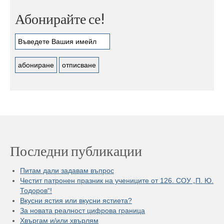
Абонирайте се!
Последни публикации
Питам дали задавам въпрос
Честит патронен празник на учениците от 126. СОУ „П. Ю.
Тодоров“!
Вкусни ястия или вкусни ястиета?
За новата реалност цифрова граница
Хвъргам и/или хвърлям