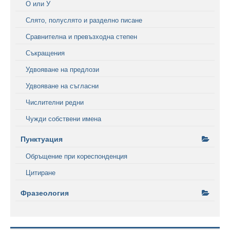
О или У
Слято, полуслято и разделно писане
Сравнителна и превъзходна степен
Съкращения
Удвояване на предлози
Удвояване на съгласни
Числителни редни
Чужди собствени имена
Пунктуация
Обръщение при кореспонденция
Цитиране
Фразеология