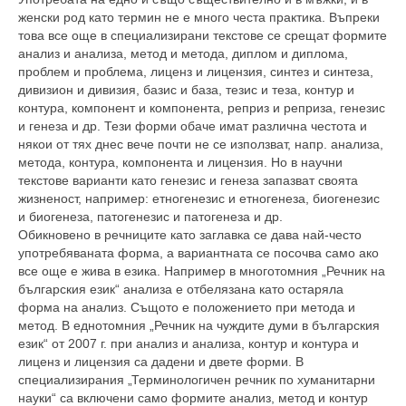
женски род като термин не е много честа практика. Въпреки
това все още в специализирани текстове се срещат формите
анализ и анализа, метод и метода, диплом и диплома,
проблем и проблема, лиценз и лицензия, синтез и синтеза,
дивизион и дивизия, базис и база, тезис и теза, контур и
контура, компонент и компонента, реприз и реприза, генезис
и генеза и др. Тези форми обаче имат различна честота и
някои от тях днес вече почти не се използват, напр. анализа,
метода, контура, компонента и лицензия. Но в научни
текстове варианти като генезис и генеза запазват своята
жизненост, например: етногенезис и етногенеза, биогенезис
и биогенеза, патогенезис и патогенеза и др.
Обикновено в речниците като заглавка се дава най-често
употребяваната форма, а вариантната се посочва само ако
все още е жива в езика. Например в многотомния „Речник на
българския език“ анализа е отбелязана като остаряла
форма на анализ. Същото е положението при метода и
метод. В еднотомния „Речник на чуждите думи в българския
език“ от 2007 г. при анализ и анализа, контур и контура и
лиценз и лицензия са дадени и двете форми. В
специализирания „Терминологичен речник по хуманитарни
науки“ са включени само формите анализ, метод и контур