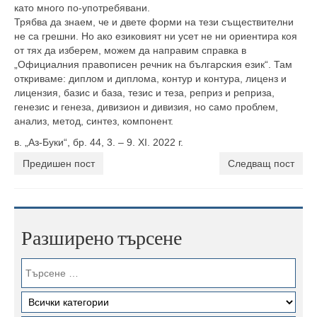
като много по-употребявани.
Трябва да знаем, че и двете форми на тези съществителни
не са грешни. Но ако езиковият ни усет не ни ориентира коя
от тях да изберем, можем да направим справка в
„Официалния правописен речник на българския език“. Там
откриваме: диплом и диплома, контур и контура, лиценз и
лицензия, базис и база, тезис и теза, реприз и реприза,
генезис и генеза, дивизион и дивизия, но само проблем,
анализ, метод, синтез, компонент.
в. „Аз-Буки“, бр. 44, 3. – 9. XI. 2022 г.
Предишен пост
Следващ пост
Разширено търсене