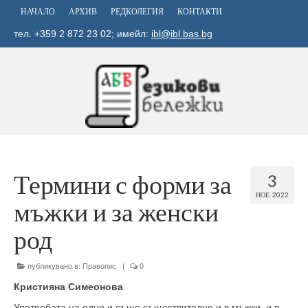
НАЧАЛО
АРХИВ
РЕДКОЛЕГИЯ
КОНТАКТИ
тел. +359 2 872 23 02; имейл:
ibl@ibl.bas.bg
Термини с форми за
3
НОЕ. 2022
мъжки и за женски
род
публикувано в:
Правопис
|
0
Кристияна Симеонова
Употребата на едно и също съществително и в мъжки, и в