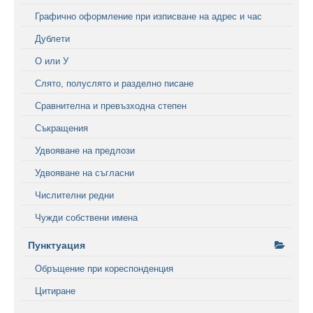
Графично оформление при изписване на адрес и час
Дублети
О или У
Слято, полуслято и разделно писане
Сравнителна и превъзходна степен
Съкращения
Удвояване на предлози
Удвояване на съгласни
Числителни редни
Чужди собствени имена
Пунктуация
Обръщение при кореспонденция
Цитиране