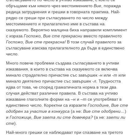
обръщаме към някого чрез местоимението
Вие
, поражда
редица затруднения и грешки в говорната практика. Най-
рядко се греши при съгласуването по число между
местоимението и прилагателно име в състава на
сказуемото. Вероятно малцина биха направили комплимент
с израза
Госпожо, Вие сте прекрасни
вместо правилното
Госпожо, Вие сте прекрасна!
В този случай правилото за
съгласуване изисква прилагателното да бъде в единствено
число.
Много повече проблеми създава съгласуването в учтиви
изказвания, в които в състава на сказуемото се включва
минало страдателно причастие със завършек
-н
или
-т
или
минало деятелно причастие със завършек
-л.
Трудността
идва от това, че според граматичната норма в тези два
случая действат различни правила. В състава на учтиво
изказване глаголните форми на –
н
и –
т
се употребяват в
единствено число. Коректни са изразите
Господине, Вие сте
одобрен за участие в конкурса
(а не:
Вие сте одобрени…
)
и
Госпожице, Вие заета ли сте довечера?
(а не:
заети ли
сте
).
Най-много грешки се наблюдават при спазване на третото