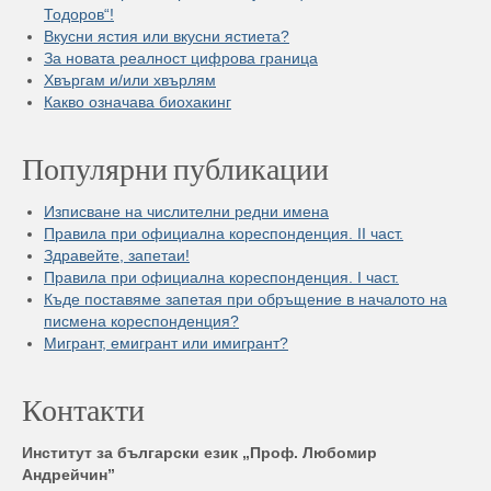
Тодоров“!
Вкусни ястия или вкусни ястиета?
За новата реалност цифрова граница
Хвъргам и/или хвърлям
Какво означава биохакинг
Популярни публикации
Изписване на числителни редни имена
Правила при официална кореспонденция. II част.
Здравейте, запетаи!
Правила при официална кореспонденция. I част.
Къде поставяме запетая при обръщение в началото на
писмена кореспонденция?
Мигрант, емигрант или имигрант?
Контакти
Институт за български език „Проф. Любомир
Андрейчин”