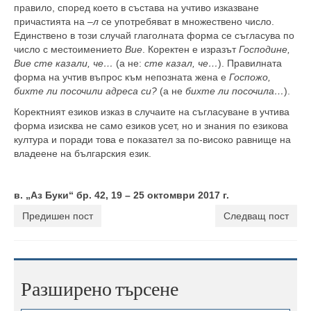
правило, според което в състава на учтиво изказване
причастията на –
л
се употребяват в множествено число.
Единствено в този случай глаголната форма се съгласува по
число с местоимението
Вие
. Коректен е изразът
Господине,
Вие сте казали, че…
(а не:
сте казал, че…
). Правилната
форма на учтив въпрос към непозната жена е
Госпожо,
бихте ли посочили адреса си?
(а не
бихте ли посочила…
).
Коректният езиков изказ в случаите на съгласуване в учтива
форма изисква не само езиков усет, но и знания по езикова
култура и поради това е показател за по-високо равнище на
владеене на българския език.
в. „Аз Буки“ бр. 42, 19 – 25 октомври 2017 г.
Предишен пост
Следващ пост
Разширено търсене