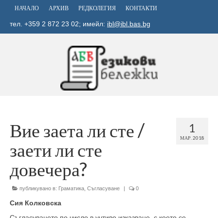
НАЧАЛО
АРХИВ
РЕДКОЛЕГИЯ
КОНТАКТИ
тел. +359 2 872 23 02; имейл:
ibl@ibl.bas.bg
Вие заета ли сте /
1
МАР. 2018
заети ли сте
довечера?
публикувано в:
Граматика
,
Съгласуване
|
0
Сия Колковска
Съгласуването по число в учтиво изказване, с което се