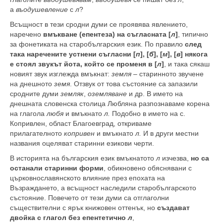
а
въодушевление
с
л
?
Всъщност в тези сродни думи се проявява явлението,
наречено
вмъкване (епентеза) на съгласната [
л
]
, типично
за фонетиката на старобългарския език. По правило
след
така наречените устнени съгласни [
п
], [
б
], [
м
], [
в
] някога
е стоял звукът йота, който се променя в [
л
]
, и така сякаш
новият звук изглежда вмъкнат:
земля
– старинното звучене
на днешното
земя
. Отзвук от това състояние са запазили
сродните думи
земляк
,
оземляване
и др. В името на
днешната словенска столица Любляна разпознаваме корена
на глагола
любя
и вмъкнато
л.
Подобно в името на с.
Копривлен, област Благоевград, откриваме
прилагателното
копривен
и вмъкнато
л.
И в други местни
названия оцеляват старинни езикови черти.
В историята на българския език вмъкнатото
л
изчезва,
но са
останали старинни форми
, обикновено обяснявани с
църковнославянското влияние през епохата на
Възраждането, а всъщност наследили старобългарското
състояние. Повечето от тези думи са отглаголни
съществителни с ярък книжовен оттенък, но
създават
двойка с глагол без епентетично
л
,