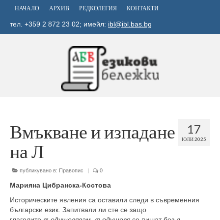
НАЧАЛО
АРХИВ
РЕДКОЛЕГИЯ
КОНТАКТИ
тел. +359 2 872 23 02; имейл:
ibl@ibl.bas.bg
Вмъкване и изпадане
17
ЮЛИ 2025
на Л
публикувано в:
Правопис
|
0
Марияна Цибранска-Костова
Историческите явления са оставили следи в съвременния
български език. Запитвали ли сте се защо
глаголите
въодушевявам
,
въодушевя
се пишат без
л
,