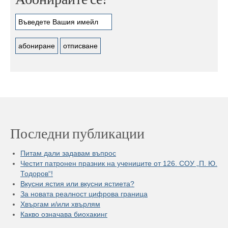
Последни публикации
Питам дали задавам въпрос
Честит патронен празник на учениците от 126. СОУ „П. Ю.
Тодоров“!
Вкусни ястия или вкусни ястиета?
За новата реалност цифрова граница
Хвъргам и/или хвърлям
Какво означава биохакинг