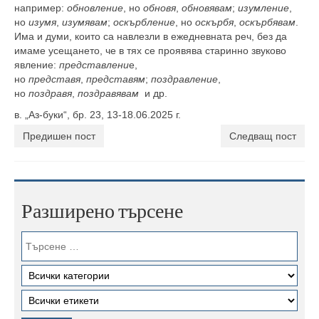
например:
обновление
, но
обновя
,
обновявам
;
изумление
,
но
изумя
,
изумявам
;
оскърбление
, но
оскърбя
,
оскърбявам
.
Има и думи, които са навлезли в ежедневната реч, без да
имаме усещането, че в тях се проявява старинно звуково
явление:
представлени
е,
но
представя
,
представям
;
поздравление
,
но
поздравя
,
поздравявам
и др.
в. „Аз-буки“, бр. 23, 13-18.06.2025 г.
Предишен пост
Следващ пост
Разширено търсене