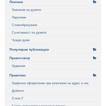
Лексика
Значение на думите
Пароними
Словообразуване
Съчетаемост на думите
Чужди думи
Популярни публикации
Правоговор
Ударение
Правопис
Графично оформление при изписване на адрес и час
Дублети
О или У
Слято, полуслято и разделно писане