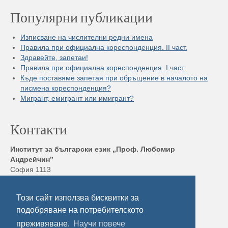
Популярни публикации
Изписване на числителни редни имена
Правила при официална кореспонденция. II част.
Здравейте, запетаи!
Правила при официална кореспонденция. I част.
Къде поставяме запетая при обръщение в началото на
писмена кореспонденция?
Мигрант, емигрант или имигрант?
Контакти
Институт за български език „Проф. Любомир
Андрейчин”
София 1113
бул. „Шипченски проход” 52, блок 17,
Тел./ Факс: +359 2 872 23 02
Този сайт използва бисквитки за
Електронна поща:
ibl@ibl.bas.bg
подобряване на потребителското
преживяване.
Научи повече