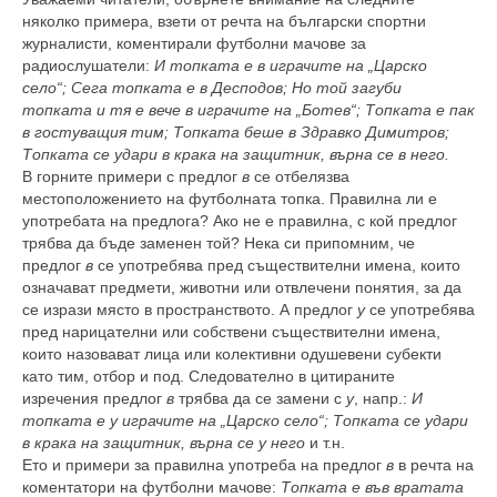
няколко примера, взети от речта на български спортни
журналисти, коментирали футболни мачове за
радиослушатели:
И топката е в играчите на „Царско
село“; Сега топката е в Десподов; Но той загуби
топката и тя е вече в играчите на „Ботев“; Топката е пак
в гостуващия тим; Топката беше в Здравко Димитров;
Топката се удари в крака на защитник, върна се в него.
В горните примери с предлог
в
се отбелязва
местоположението на футболната топка. Правилна ли е
употребата на предлога? Ако не е правилна, с кой предлог
трябва да бъде заменен той? Нека си припомним, че
предлог
в
се употребява пред съществителни имена, които
означават предмети, животни или отвлечени понятия, за да
се изрази място в пространството. А предлог
у
се употребява
пред нарицателни или собствени съществителни имена,
които назовават лица или колективни одушевени субекти
като тим, отбор и под. Следователно в цитираните
изречения предлог
в
трябва да се замени с
у
, напр.:
И
топката е у играчите на „Царско село“; Топката се удари
в крака на защитник, върна се у него
и т.н.
Ето и примери за правилна употреба на предлог
в
в речта на
коментатори на футболни мачове:
Топката е във вратата