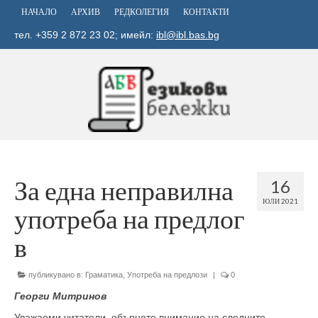
НАЧАЛО
АРХИВ
РЕДКОЛЕГИЯ
КОНТАКТИ
тел. +359 2 872 23 02; имейл:
ibl@ibl.bas.bg
За една неправилна
16
ЮЛИ 2021
употреба на предлог
в
публикувано в:
Граматика
,
Употреба на предлози
|
0
Георги Митринов
Уважаеми читатели, обърнете внимание на следните