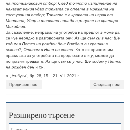
на противниковия отбор; След точното изпълнение на
наказателния удар топката се оплете в мрежата на
гостуващия отбор; Топката е в краката на играч от
Монтана; Удар и топката попада в ръцете на вратаря
Михайлов.
За съжаление, неправилна употреба на предлог
в
може да
се чуе нерядко в разговорната реч:
Аз ще съм си в нас; Ще
ходим в Петко на рожден ден; Виждаш ли грешки в
някого?; Отивам в Нина на гости.
Като си припомним
правилата за употребата на предлозите
в
и
у
, можем да
поправим грешките:
Аз ще съм си у нас. Ще ходим у Петко
на рожден ден
и т.н.
в. „Аз-буки“, бр. 28, 15 – 21. VII. 2021 г.
Предишен пост
Следващ пост
Разширено търсене