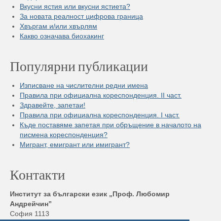
Вкусни ястия или вкусни ястиета?
За новата реалност цифрова граница
Хвъргам и/или хвърлям
Какво означава биохакинг
Популярни публикации
Изписване на числителни редни имена
Правила при официална кореспонденция. II част.
Здравейте, запетаи!
Правила при официална кореспонденция. I част.
Къде поставяме запетая при обръщение в началото на
писмена кореспонденция?
Мигрант, емигрант или имигрант?
Контакти
Институт за български език „Проф. Любомир
Андрейчин”
София 1113