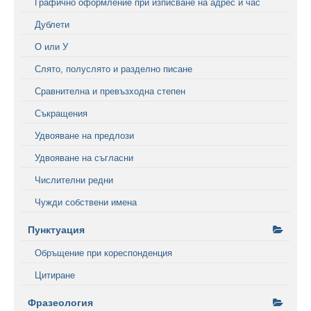
Графично оформление при изписване на адрес и час
Дублети
О или У
Слято, полуслято и разделно писане
Сравнителна и превъзходна степен
Съкращения
Удвояване на предлози
Удвояване на съгласни
Числителни редни
Чужди собствени имена
Пунктуация
Обръщение при кореспонденция
Цитиране
Фразеология