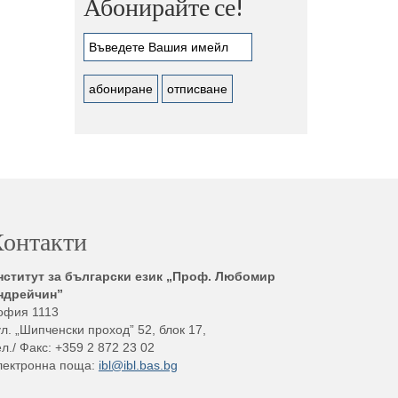
Абонирайте се!
онтакти
нститут за български език „Проф. Любомир
ндрейчин”
офия 1113
л. „Шипченски проход” 52, блок 17,
л./ Факс: +359 2 872 23 02
лектронна поща:
ibl@ibl.bas.bg