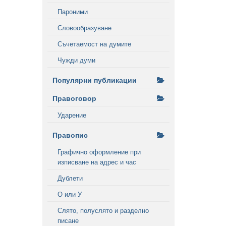
Пароними
Словообразуване
Съчетаемост на думите
Чужди думи
Популярни публикации
Правоговор
Ударение
Правопис
Графично оформление при
изписване на адрес и час
Дублети
О или У
Слято, полуслято и разделно
писане