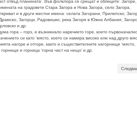
ласт отвъд планината’. Във фолклора се срещат и облиците: Загоре,
 имената на градовете Стара Загора и Нова Загора, село Загора,
ткриват и в други местни имена: селата Загорани, Прилепско; Заго
 Драмско; Загорци, Радовишко; река Загоря в Южна Албания; Загор
рловско и др.
ума гора – горэ, е възникнало наречието горе, което първоначално
ачението си като ‘място, което се намира високо или над друго мяс
чията нагоре и отгоре, както и съществителните нагорнище ‘място,
 горнище и горница ‘горна част на нещо’ и др.
Следва