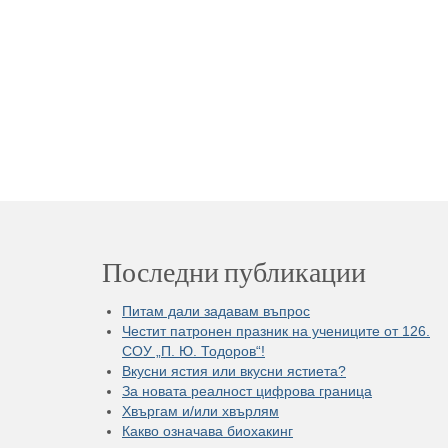
Последни публикации
Питам дали задавам въпрос
Честит патронен празник на учениците от 126.
СОУ „П. Ю. Тодоров“!
Вкусни ястия или вкусни ястиета?
За новата реалност цифрова граница
Хвъргам и/или хвърлям
Какво означава биохакинг