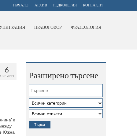
НАЧАЛО
АРХИВ
РЕДКОЛЕГИЯ
КОНТАКТИ
УНКТУАЦИЯ
ПРАВОГОВОР
ФРАЗЕОЛОГИЯ
6
Разширено търсене
АВГ. 2021
анина’ е
 между
ве Южна