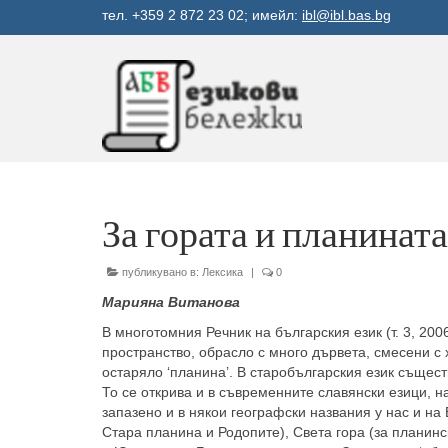
тел. +359 2 872 23 02; имейл:
ibl@ibl.bas.bg
За гората и планината
публикувано в:
Лексика
|
0
Марияна Витанова
В многотомния Речник на българския език (т. 3, 20
пространство, обрасло с много дървета, смесени с х
остаряло ‘планина’. В старобългарския език същес
То се открива и в съвременните славянски езици, нап
запазено и в някои географски названия у нас и на
Стара планина и Родопите), Света гора (за планин