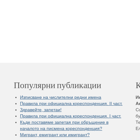
Популярни публикации
К
Изписване на числителни редни имена
И
Правила при официална кореспонденция. II част.
А
Здравейте, запетаи!
С
Правила при официална кореспонденция. I част.
бу
Къде поставяме запетая при обръщение в
Те
началото на писмена кореспонденция?
Е
Мигрант, емигрант или имигрант?