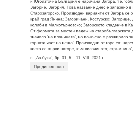
и Югоизточна България е наричана Загора, т.е. ‘об
Загорие, Загория. Това название днес е запазено в
Старозагорско. Производни варианти от Загора се о
край град Янина; Загоричани, Костурско; Загорице,
колиби в Малкотърновско; Загорското кладенче в Ка
От формата за местен падеж на старобългарската д
значело ‘на планината’, но по-късно е разширило зн
горната част на нещо’. Производни от горе са: наре
което се върви нагоре, към височината; стръмнина’,
в. „Аз-буки“, бр. 31, 5 – 11. VIII. 2021 г.
Предишен пост