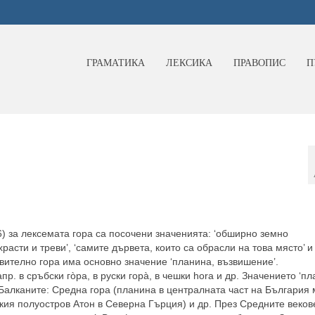
ГРАМАТИКА
ЛЕКСИКА
ПРАВОПИС
П
06) за лексемата гора са посочени значенията: ‘обширно земно
расти и треви’, ‘самите дървета, които са обрасли на това място’ и
твително гора има основно значение ‘планина, възвишение’.
р. в сръбски гòра, в руски горà, в чешки hora и др. Значението ‘пл
 Балканите: Средна гора (планина в централната част на България
ския полуостров Атон в Северна Гърция) и др. През Средните веко