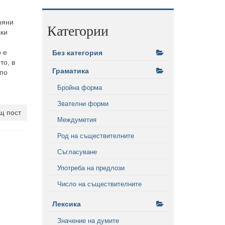
ряни
Категории
ски
 е
Без категория
то, в
Граматика
 по
Бройна форма
Звателни форми
щ пост
Междуметия
Род на съществителните
Съгласуване
Употреба на предлози
Число на съществителните
Лексика
Значение на думите