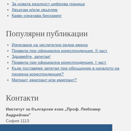
За новата реалност цифрова граница
Хвъргам и/или хвърлям
Какво означава биохакинг
Популярни публикации
Изписване на числителни редни имена
Правила при официална кореспонденция. II част.
Здравейте, запетаи!
Правила при официална кореспонденция. I част.
Къде поставяме запетая при обръщение в началото на
писмена кореспонденция?
Мигрант, емигрант или имигрант?
Контакти
Институт за български език „Проф. Любомир
Андрейчин”
София 1113
бул. „Шипченски проход” 52, блок 17,