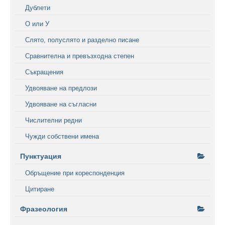
Дублети
О или У
Слято, полуслято и разделно писане
Сравнителна и превъзходна степен
Съкращения
Удвояване на предлози
Удвояване на съгласни
Числителни редни
Чужди собствени имена
Пунктуация
Обръщение при кореспонденция
Цитиране
Фразеология