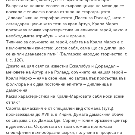
Въпреки че нашата словесна съкровищница не може да се
похвали с епическа поема от типа на старогръцката
„Илиада“ или на старофренската „Песен за Роланд“, нито с
легендарен цикъл като този за крал Артур, Крали Марко
притежава всички характеристики на епически герой, както и
необходимите атрибути – кон и оръжие.
Типично за оръжието на герой, сабята на Крали Марко е с
изключителни качества: „остра сабя, сама що се дипли, що
се дипли дванадесе пъти“ (Българско народно творчество, т.
I, с. 126).
Докато на цял свят са известни Ескалибур и Дюрандал –
мечовете на Артур и на Роланд, оръжието на нашия герой –
Крали Марко – няма свое име, но затова пък присъства във
фолклора ни с два постоянни епитета – дипленица и
дамаскиня.
Какви характеристики на Крали-Марковата сабя носи всеки
от тях?
Сабята дамаскиня е от специален вид стомана (вутц),
произвеждана до XVII в. в Индия. Думата дамаскиня обаче
се свързва с гр. Дамаск (дн. Сирия) – голям оръжеен център
в древността. Остриетата от тази стомана притежават
специфични вълнообразни шарки, получени в процеса на