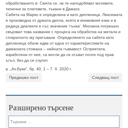
обработването ѝ. Смята се, че те наподобяват мотивите,
типични за платовете, тъкани в Дамаск.
Сабята на Марко е определена и като дипленица. Лексемата
е производна от думата дипла, която в книжовния език и в
редица диалекти е със значение ‘гънка’. Мнозина погрешно
свързват това название с процеса на обработка на метала и
стократното му прегъване. Определянето на сабята като
дипленица обаче идва от една от характеристиките на
дамаската стомана – нейната гъвкавост. Остриетата,
изработени от нея, са могли да се огъват почти под прав
ъгъл, без да се счупят.
в. „Аз-Буки“, бр. 40, 1 – 7. X. 2020 г.
Предишен пост
Следващ пост
Разширено търсене