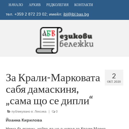
НАЧАЛО
АРХИВ
РЕДКОЛЕГИЯ
КОНТАКТИ
тел. +359 2 872 23 02; имейл:
ibl@ibl.bas.bg
За Крали-Марковата
2
ОКТ. 2020
сабя дамаскиня,
„сама що се дипли“
публикувано в:
Лексика
|
0
Йоанна Кирилова
Няма българин, който да не е чувал за Крали Марко.