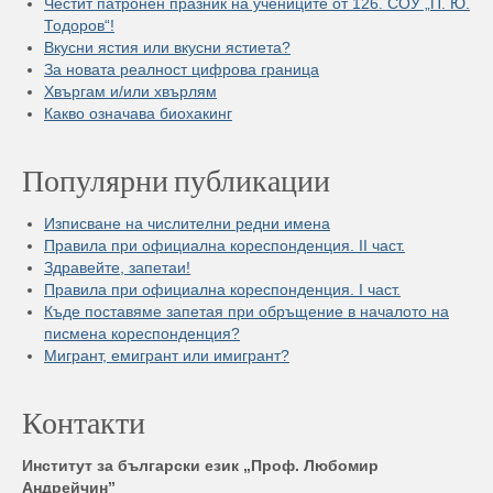
Честит патронен празник на учениците от 126. СОУ „П. Ю.
Тодоров“!
Вкусни ястия или вкусни ястиета?
За новата реалност цифрова граница
Хвъргам и/или хвърлям
Какво означава биохакинг
Популярни публикации
Изписване на числителни редни имена
Правила при официална кореспонденция. II част.
Здравейте, запетаи!
Правила при официална кореспонденция. I част.
Къде поставяме запетая при обръщение в началото на
писмена кореспонденция?
Мигрант, емигрант или имигрант?
Контакти
Институт за български език „Проф. Любомир
Андрейчин”