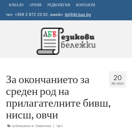
НАЧАЛО
АРХИВ
РЕДКОЛЕГИЯ
КОНТАКТИ
тел. +359 2 872 23 02; имейл:
ibl@ibl.bas.bg
За окончанието за
20
ЯН. 2023
среден род на
прилагателните бивш,
нисш, овчи
публикувано в:
Граматика
|
0