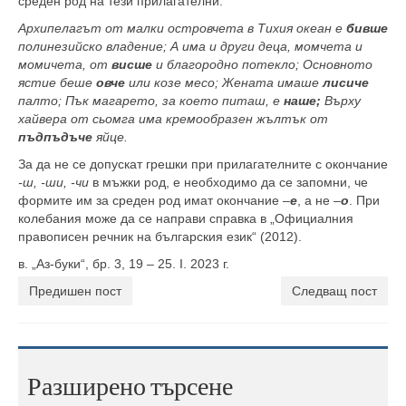
среден род на тези прилагателни:
Архипелагът от малки островчета в Тихия оке­ан е
бивше
полинезийско владение; А има и други деца, момчета и
момичета, от
висше
и благород­но потекло; Основното
ястие беше
овче
или козе месо; Жената имаше
лисиче
палто; Пък магарето, за което питаш, е
наше;
Върху
хайвера от сьомга има кремообразен жълтък от
пъдпъдъче
яйце.
За да не се допускат грешки при прилагателните с окончание
-ш, -ши, -чи
в мъжки род, е необходимо да се запомни, че
формите им за среден род имат окончание –
е
, а не
–
о
. При
колебания може да се на­прави справка в „Официалния
правописен речник на българския език“ (2012).
в. „Аз-буки“, бр. 3, 19 – 25. I. 2023 г.
Предишен пост
Следващ пост
Разширено търсене