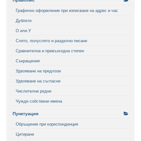
Правопис
Графично оформление при изписване на адрес и час
Дублети
О или У
Слято, полуслято и разделно писане
Сравнителна и превъзходна степен
Съкращения
Удвояване на предлози
Удвояване на съгласни
Числителни редни
Чужди собствени имена
Пунктуация
Обръщение при кореспонденция
Цитиране