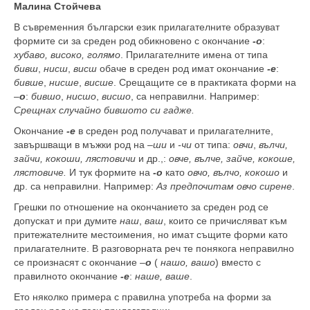
Малина Стойчева
В съвременния български език прилагателните образуват
формите си за среден род обикновено с окончание
-о
:
хубаво, високо, голямо
. Прилагател­ните имена от типа
бивш
,
нисш
,
висш
обаче в среден род имат окончание
-е
:
бивше
,
нисше
,
висше
. Сре­щащите се в практиката форми на
–
о
:
бившо
,
нисшо
,
висшо
, са неправилни. Например:
Срещнах случай­но бившото си гадже.
Окончание
-е
в среден род получават и прилага­телните,
завършващи в мъжки род на –
ши
и
-чи
от типа:
овчи
,
вълчи,
зайчи, кокоши, лястовичи
и др.,:
овче, вълче, зайче, кокоше,
лястовиче.
И тук форми­те на
-о
като
овчо, вълчо, кокошо
и
др. са неправил­ни. Например:
Аз предпочитам овчо сирене
.
Грешки по отношение на окончанието за среден род се
допускат и при думите
наш
,
ваш
, които се причисляват към
притежателните местоимения, но имат същите форми като
прилагателните. В разго­ворната реч те понякога неправилно
се произнасят с окончание –
о
(
нашо, вашо
) вместо с
правилното окончание
-е
:
наше, ваше
.
Ето няколко примера с правилна употреба на форми за