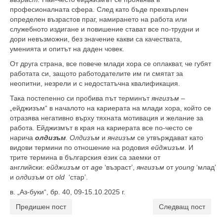
професионалната сфера. След като бъде прехвърлен
определен възрастов праг, намирането на работа или
служебното издигане и повишение стават все по-трудни и
дори невъзможни, без значение какви са качествата,
уменията и опитът на даден човек.
От друга страна, все повече млади хора се оплакват, че губят
работата си, защото работодателите им ги смятат за
неопитни, незрели и с недостатъчна квалификация.
Така постепенно си пробива път терминът
янгизъм
–
„ейджизъм“ в началото на кариерата на млади хора, който се
отразява негативно върху тяхната мотивация и желание за
работа. Ейджизмът в края на кариерата все по-често се
нарича
олдизъм
.
Олдизъм
и
янгизъм
се утвърждават като
видови термини по отношение на родовия
ейджизъм.
И
трите термина в българския език са заемки от
английски:
ейджизъм
от
age
‘възраст’,
янгизъм
от
young
‘млад’
и
олдизъм
от
old
‘стар’.
в. „Аз-буки“, бр. 40, 09-15.10.2025 г.
Предишен пост
Следващ пост