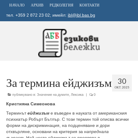
НАЧАЛО
АРХИВ
РЕДКОЛЕГИЯ
КОНТАКТИ
тел. +359 2 872 23 02; имейл:
ibl@ibl.bas.bg
За термина ейджизъм
30
ОКТ. 2025
публикувано в:
Значение на думите
,
Лексика
|
0
Кристияна Симеонова
Терминът
ейджизъм
е въведен в науката от американския
психиатър Робърт Бътлър. С този термин той описва всички
форми на дискриминация, на подценяване и дори
отхвърляне, основани на критерия за
напреднала
възраст.
Най-често ейджизмът се проявява в