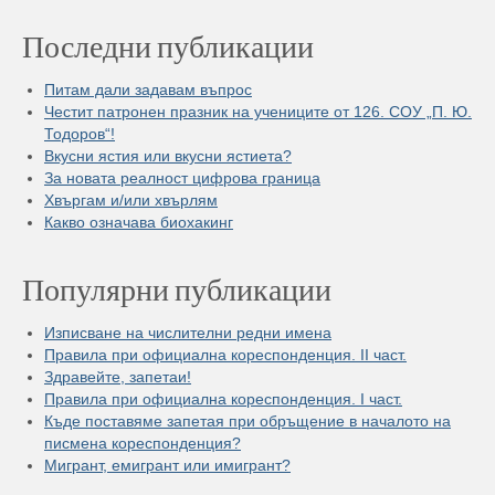
Последни публикации
Питам дали задавам въпрос
Честит патронен празник на учениците от 126. СОУ „П. Ю.
Тодоров“!
Вкусни ястия или вкусни ястиета?
За новата реалност цифрова граница
Хвъргам и/или хвърлям
Какво означава биохакинг
Популярни публикации
Изписване на числителни редни имена
Правила при официална кореспонденция. II част.
Здравейте, запетаи!
Правила при официална кореспонденция. I част.
Къде поставяме запетая при обръщение в началото на
писмена кореспонденция?
Мигрант, емигрант или имигрант?