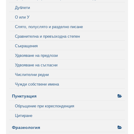
Дублети
О или У
Слято, полуслято и разделно писане
Сравнителна и превъзходна степен
Съкращения
Удвояване на предлози
Удвояване на съгласни
Числителни редни
Чужди собствени имена
Пунктуация
Обръщение при кореспонденция
Цитиране
Фразеология