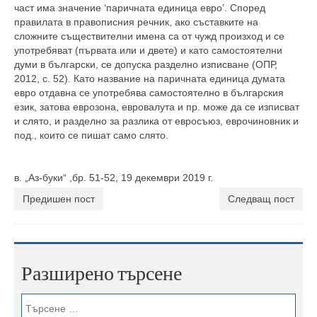
част има значение ‘паричната единица евро’. Според
правилата в правописния речник, ако съставките на
сложните съществителни имена са от чужд произход и се
употребяват (първата или и двете) и като самостоятелни
думи в български, се допуска разделно изписване (ОПР,
2012, с. 52). Като название на паричната единица думата
евро отдавна се употребява самостоятелно в българския
език, затова еврозона, евровалута и пр. може да се изписват
и слято, и разделно за разлика от евросъюз, еврочиновник и
под., които се пишат само слято.
в. „Аз-буки“ ,бр. 51-52, 19 декември 2019 г.
Предишен пост
Следващ пост
Разширено търсене