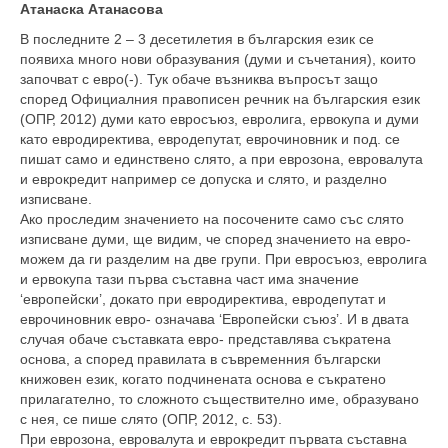
Атанаска Атанасова
В последните 2 – 3 десетилетия в българския език се
появиха много нови образувания (думи и съчетания), които
започват с евро(-). Тук обаче възниква въпросът защо
според Официалния правописен речник на българския език
(ОПР, 2012) думи като евросъюз, евролига, ервокупа и думи
като евродиректива, евродепутат, еврочиновник и под. се
пишат само и единствено слято, а при еврозона, евровалута
и еврокредит например се допуска и слято, и разделно
изписване.
Ако проследим значението на посочените само със слято
изписване думи, ще видим, че според значението на евро-
можем да ги разделим на две групи. При евросъюз, евролига
и ервокупа тази първа съставна част има значение
‘европейски’, докато при евродиректива, евродепутат и
еврочиновник евро- означава ‘Европейски съюз’. И в двата
случая обаче съставката евро- представлява съкратена
основа, а според правилата в съвременния български
книжовен език, когато подчинената основа е съкратено
прилагателно, то сложното съществително име, образувано
с нея, се пише слято (ОПР, 2012, с. 53).
При еврозона, евровалута и еврокредит първата съставна