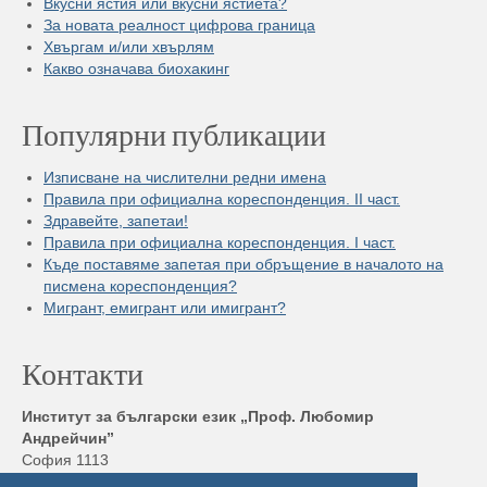
Вкусни ястия или вкусни ястиета?
За новата реалност цифрова граница
Хвъргам и/или хвърлям
Какво означава биохакинг
Популярни публикации
Изписване на числителни редни имена
Правила при официална кореспонденция. II част.
Здравейте, запетаи!
Правила при официална кореспонденция. I част.
Къде поставяме запетая при обръщение в началото на
писмена кореспонденция?
Мигрант, емигрант или имигрант?
Контакти
Институт за български език „Проф. Любомир
Андрейчин”
София 1113
бул. „Шипченски проход” 52, блок 17,