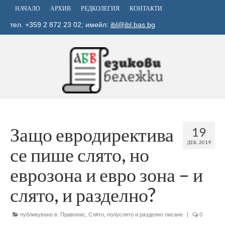
НАЧАЛО
АРХИВ
РЕДКОЛЕГИЯ
КОНТАКТИ
тел. +359 2 872 23 02; имейл:
ibl@ibl.bas.bg
Защо евродиректива
19
ДЕК. 2019
се пише слято, но
еврозона и евро зона – и
слято, и разделно?
публикувано в:
Правопис
,
Слято, полуслято и разделно писане
|
0